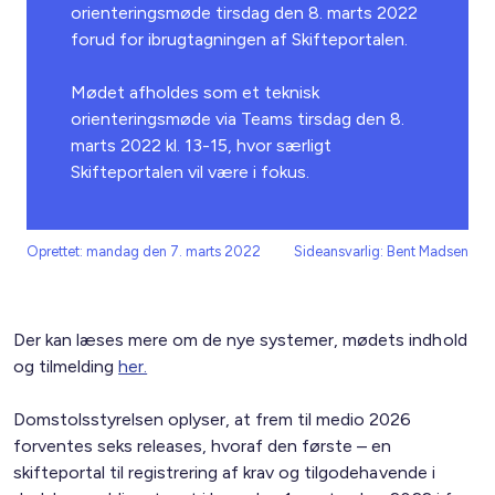
orienteringsmøde tirsdag den 8. marts 2022
forud for ibrugtagningen af Skifteportalen.
Mødet afholdes som et teknisk
orienteringsmøde via Teams tirsdag den 8.
marts 2022 kl. 13-15, hvor særligt
Skifteportalen vil være i fokus.
Oprettet: mandag den 7. marts 2022
Sideansvarlig: Bent Madsen
Der kan læses mere om de nye systemer, mødets indhold
og tilmelding
her.
Domstolsstyrelsen oplyser, at frem til medio 2026
forventes seks releases, hvoraf den første – en
skifteportal til registrering af krav og tilgodehavende i