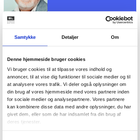
Samtykke
Detaljer
Om
Sanne Steen
Petersen
Afdelingschef
Denne hjemmeside bruger cookies
Tlf: 22 20 87 73
Vi bruger cookies til at tilpasse vores indhold og
Mail: spe@bl.dk
annoncer, til at vise dig funktioner til sociale medier og til
at analysere vores trafik. Vi deler også oplysninger om
din brug af vores hjemmeside med vores partnere inden
for sociale medier og analysepartnere. Vores partnere
kan kombinere disse data med andre oplysninger, du har
givet dem, eller som de har indsamlet fra din brug af
deres tjenester.
Relateret indhold
Viden
Samtykkevalg