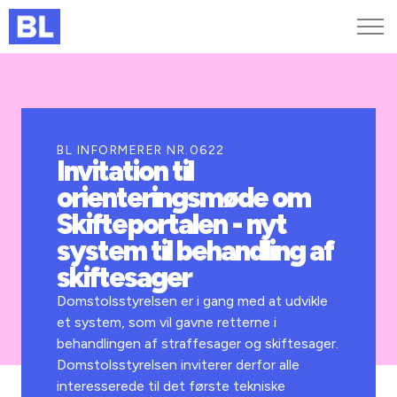
Genveje
Find medarbejder
Kurser og arrangementer
BL INFORMERER NR.0622
Invitation til
Jobportalen
orienteringsmøde om
MitBL
Skifteportalen - nyt
system til behandling af
skiftesager
Domstolsstyrelsen er i gang med at udvikle
et system, som vil gavne retterne i
behandlingen af straffesager og skiftesager.
Domstolsstyrelsen inviterer derfor alle
interesserede til det første tekniske