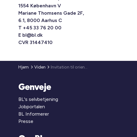
1554 København V
Mariane Thomsens Gade 2F,
6.1, 8000 Aarhus C
T +45 33 76 20 00
E
bl@bl.dk
CVR 31447410
Hjem
Viden
Invitation til orienteringsmøde om Skifteportalen - nyt system til behandling af skiftesager
Genveje
BL's selvbetjening
Jobportalen
BL Informerer
Presse