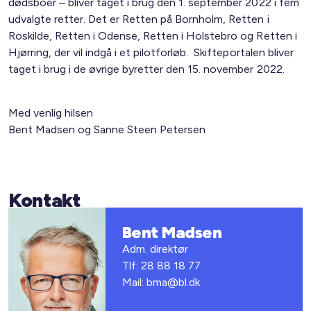
dødsboer – bliver taget i brug den 1. september 2022 i fem
udvalgte retter. Det er Retten på Bornholm, Retten i
Roskilde, Retten i Odense, Retten i Holstebro og Retten i
Hjørring, der vil indgå i et pilotforløb. Skifteportalen bliver
taget i brug i de øvrige byretter den 15. november 2022.
Med venlig hilsen
Bent Madsen og Sanne Steen Petersen
Kontakt
Bent Madsen
Adm. direktør
Tlf: 28 88 18 77
Mail: bma@bl.dk