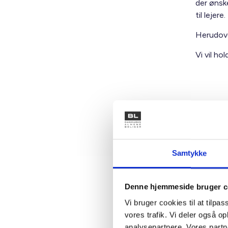
der ønsk
til lejere.
Herudove
Vi vil h
Med venl
Bent Mad
Samtykke
Kontakt
Denne hjemmeside bruger c
Vi bruger cookies til at tilpas
Ben
vores trafik. Vi deler også 
analysepartnere. Vores partn