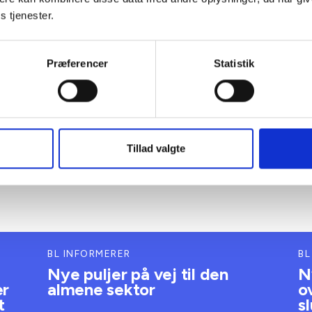
Lar
rektør
s tjenester.
 88 18 77
Juridi
bma@bl.dk
Tlf: 5
Mail: 
Præferencer
Statistik
Tillad valgte
BL INFORMERER
BL
Nye puljer på vej til den
N
er
almene sektor
o
t
s