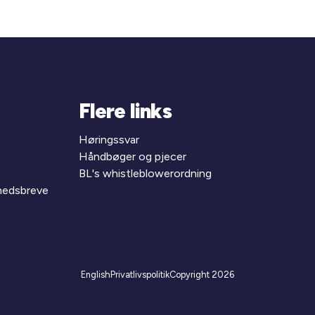
Flere links
Høringssvar
Håndbøger og pjecer
BL's whistleblowerordning
yhedsbreve
English
Privatlivspolitik
Copyright 2026