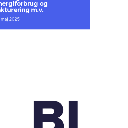
nergiforbrug og
akturering m.v.
. maj 2025