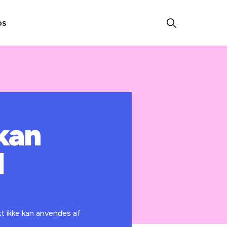
os
kan
l
t ikke kan anvendes af