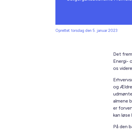
Oprettet: torsdag den 5. januar 2023
Det fre
Energi- o
os videre
Erhvervsm
og Ældre
udmønte r
almene bo
er forve
kan løse
På den b