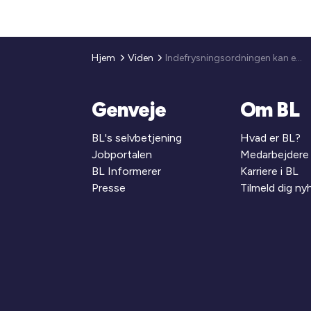
Hjem
Viden
Indefrysningsordningen kan endnu ikke videreføres til beboerne
Genveje
Om BL
BL's selvbetjening
Hvad er BL?
Jobportalen
Medarbejdere
BL Informerer
Karriere i BL
Presse
Tilmeld dig n