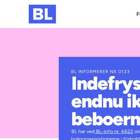
F
BL INFORMERER NR.0123
Indefry
endnu ik
beboer
BL har ved
BL-info nr. 4622
or
boligorganisationerne i forhol