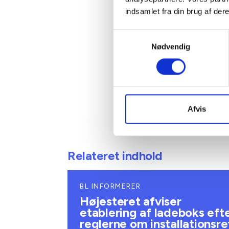
Adm. di
indsamlet fra din brug af dere
Tlf: 28
Mail: 
Samtykkevalg
Nødvendig
Afvis
Relateret indhold
BL INFORMERER
Højesteret afviser
etablering af ladeboks eft
reglerne om installationsre