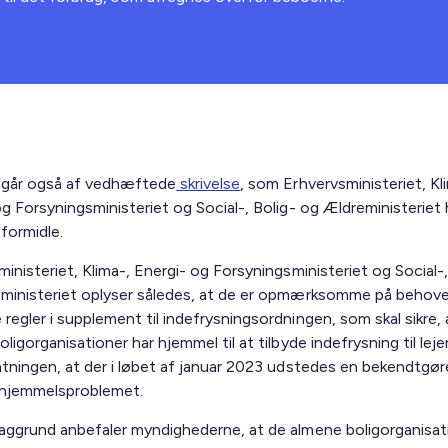
mgår også af vedhæftede
skrivelse
, som Erhvervsministeriet, Kl
g Forsyningsministeriet og Social-, Bolig- og Ældreministeriet 
formidle.
inisteriet, Klima-, Energi- og Forsyningsministeriet og Social-,
ministeriet oplyser således, at de er opmærksomme på behove
egler i supplement til indefrysningsordningen, som skal sikre, 
ligorganisationer har hjemmel til at tilbyde indefrysning til leje
ntningen, at der i løbet af januar 2023 udstedes en bekendtgøre
 hjemmelsproblemet.
aggrund anbefaler myndighederne, at de almene boligorganisat