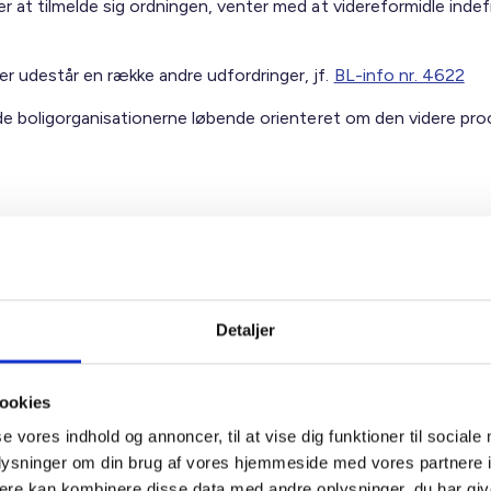
er at tilmelde sig ordningen, venter med at videreformidle inde
r udestår en række andre udfordringer, jf.
BL-info nr. 4622
olde boligorganisationerne løbende orienteret om den videre pro
ig hilsen
sen / Mette Nørgaard Larsen
Detaljer
ookies
se vores indhold og annoncer, til at vise dig funktioner til sociale
t Madsen
Met
oplysninger om din brug af vores hjemmeside med vores partnere 
ere kan kombinere disse data med andre oplysninger, du har giv