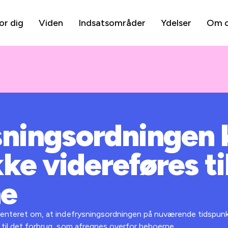
or dig
Viden
Indsatsområder
Ydelser
Om 
sningsordningen 
ke videreføres ti
ne
ienteret om, at indefrysningsordningen på nuværende tidspunk
d til det forbrug, som afregnes overfor beboerne.