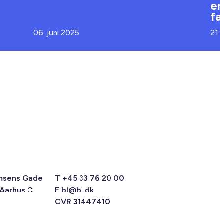
e
f
06. juni 2025
21
msens Gade
T +45 33 76 20 00
 Aarhus C
E
bl@bl.dk
CVR 31447410