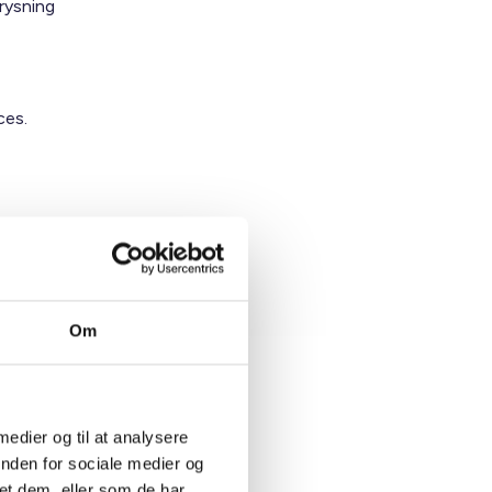
frysning
ces.
Om
 medier og til at analysere
te Nørgaard
inden for sociale medier og
et dem, eller som de har