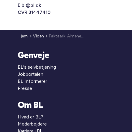
E
bl@bl.dk
CVR 31447410
Hjem
Viden
Faktaark: Almene boliger på de mindre øer: Beboere og boligtyper
Genveje
BL's selvbetjening
Jobportalen
BL Informerer
Presse
Om BL
Hvad er BL?
Medarbejdere
Karriere i BL