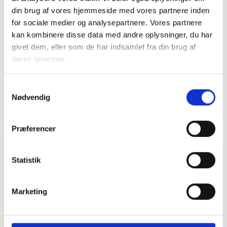
din brug af vores hjemmeside med vores partnere inden
Cecilie Gøtterup
for sociale medier og analysepartnere. Vores partnere
Hansen
kan kombinere disse data med andre oplysninger, du har
Økonom
givet dem, eller som de har indsamlet fra din brug af
Tlf: 35 77 94 72
deres tjenester.
Mail: cgh@bl.dk
Samtykkevalg
Nødvendig
Præferencer
Statistik
Relateret indhold
Viden
Marketing
ANALYSER
Faktaark: Flere almene ungdomsboliger giver
studerende adgang til betalige boliger