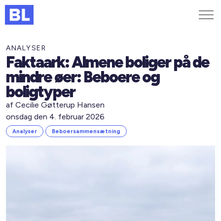
Genveje
ANALYSER
Faktaark: Almene boliger på de
Find medarbejder
mindre øer: Beboere og
Kurser og arrangementer
boligtyper
Jobportalen
af Cecilie Gøtterup Hansen
MitBL
onsdag den 4. februar 2026
Analyser
Beboersammensætning