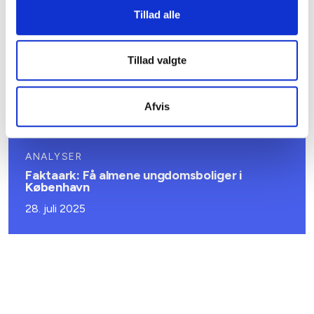
29. juli 2026
Tillad alle
ANALYSER
Tillad valgte
Mini-analyse: Når naboen er ramt af en
psykisk lidelse
Afvis
07. april 2026
ANALYSER
Faktaark: Få almene ungdomsboliger i
København
28. juli 2025