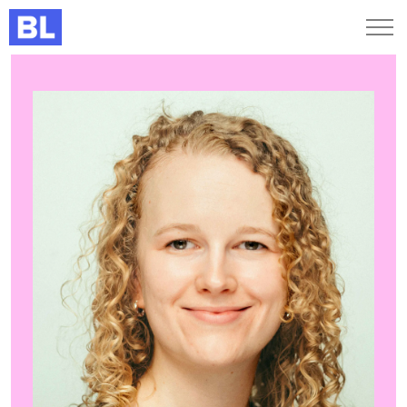
Genveje
Find medarbejder
Kurser og arrangementer
Jobportalen
MitBL