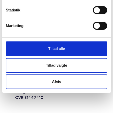
Statistik
Marketing
Tillad alle
Studiestræde 50,
Tillad valgte
1554 København V
Mariane Thomsens Gade 2F,
6.1, 8000 Aarhus C
Afvis
T +45 33 76 20 00
E
bl@bl.dk
CVR 31447410