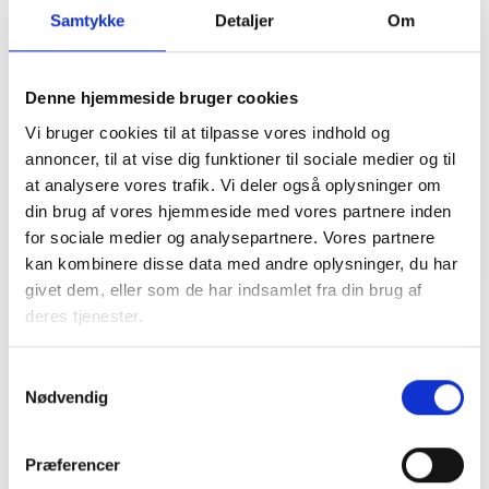
om den almene boligsektor og omsætter denne til politisk
indflydelse lokalt og nationalt. Vi udarbejder
Samtykke
Detaljer
Om
samfundsøkonomiske analyser om alt fra boligbehov til
sundhed til klima- og energi mv., som bruges direkte i
vores politiske interessevaretagelse. Vi udarbejder
politiske forslag og overvåger den politiske regulering og
Denne hjemmeside bruger cookies
synliggøre konsekvenserne for den almene sektor og for
samfundet. Vi har en tæt kontakt til politikere,
Vi bruger cookies til at tilpasse vores indhold og
embedsmænd og journalister og yder løbende analytisk
annoncer, til at vise dig funktioner til sociale medier og til
og politisk bistand til både medlemmer og øvrige
afdelinger i BL.
at analysere vores trafik. Vi deler også oplysninger om
din brug af vores hjemmeside med vores partnere inden
for sociale medier og analysepartnere. Vores partnere
kan kombinere disse data med andre oplysninger, du har
givet dem, eller som de har indsamlet fra din brug af
deres tjenester.
Samtykkevalg
Nødvendig
Præferencer