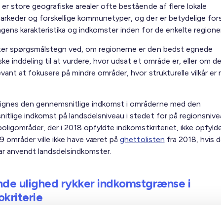
er store geografiske arealer ofte bestående af flere lokale
arkeder og forskellige kommunetyper, og der er betydelige forsk
gens karakteristika og indkomster inden for de enkelte regioner
er spørgsmålstegn ved, om regionerne er den bedst egnede
ke inddeling til at vurdere, hvor udsat et område er, eller om de
vant at fokusere på mindre områder, hvor strukturelle vilkår er
.
gnes den gennemsnitlige indkomst i områderne med den
itlige indkomst på landsdelsniveau i stedet for på regionsnivea
boligområder, der i 2018 opfyldte indkomstkriteriet, ikke opfylde
29 områder ville ikke have været på
ghettolisten
fra 2018, hvis de
ar anvendt landsdelsindkomster.
nde ulighed rykker indkomstgrænse i
okriterie
kriteriet bygger på gennemsnitsbetragtninger, som betyder, at