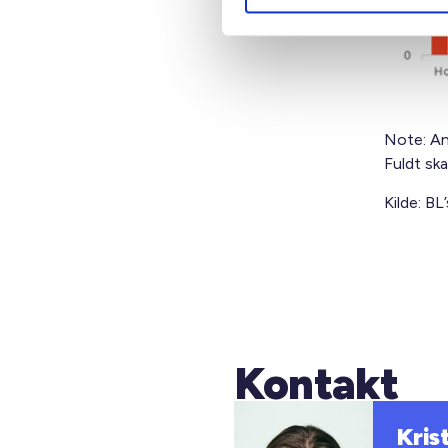
Note: An
Fuldt sk
Kilde: B
Kontakt
Kris