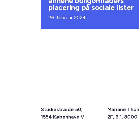
almene boligområders
placering på sociale lister
26. februar 2024
Studiestræde 50,
Mariane Tho
1554 København V
2F, 6.1, 8000