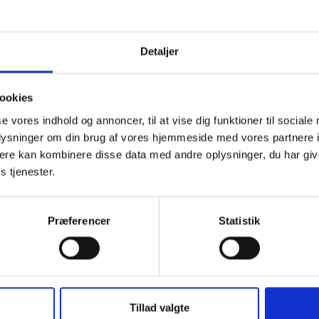
 over tid betegnes som relativt fattige, når uligheden stiger. 
nde ulighed i sig selv medføre, at flere boligområder opfylder
riteriet.
Detaljer
eboere i bestemte områder har en større indkomst og klarer sig
 tidligere, betegnes de stadig som relativt fattige i opgørelse
ookies
råder, fordi indkomstgrænsen for at være relativt fattig har ry
se vores indhold og annoncer, til at vise dig funktioner til sociale
oplysninger om din brug af vores hjemmeside med vores partnere 
ere kan kombinere disse data med andre oplysninger, du har giv
1. Relativt flere lever i dag med en indkomst und
s tjenester.
f regionsgennemsnittet
Præferencer
Statistik
Tillad valgte