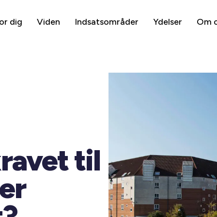
or dig
Viden
Indsatsområder
Ydelser
Om 
avet til
er
t?