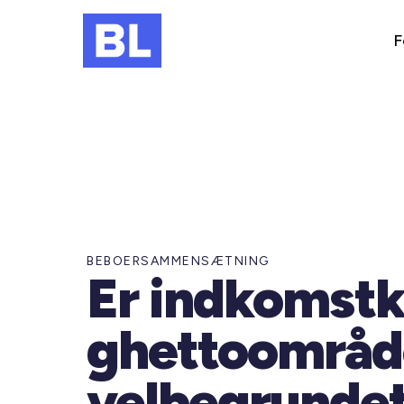
F
BEBOERSAMMENSÆTNING
Er indkomstkr
ghettoområd
velbegrunde