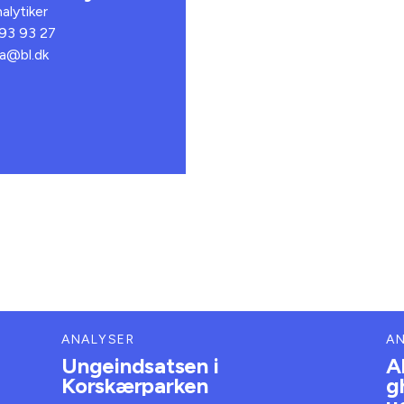
alytiker
 93 93 27
va@bl.dk
ANALYSER
A
Ungeindsatsen i
A
Korskærparken
g