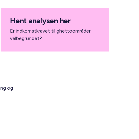
Hent analysen her
Er indkomstkravet til ghettoområder
velbegrundet?
ing og