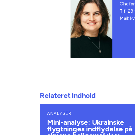
Chefan
Tlf: 23
Mail: k
Relateret indhold
ANALYSER
Mini-analyse: Ukrainske
flygtninges indflydelse på