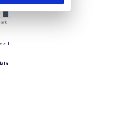
snit.
data.