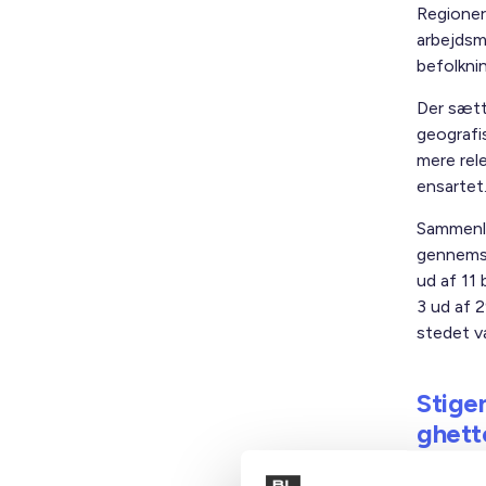
Regioner 
arbejdsm
befolknin
Der sætt
geografis
mere rele
ensartet
Sammenli
gennemsn
ud af 11 
3 ud af 
stedet v
Stige
ghett
Indkomst