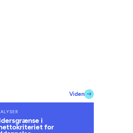
Viden
NALYSER
ldersgrænse i
hettokriteriet for