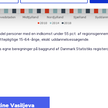
del personer med en indkomst under 55 pct. af regionsgennem
attepligtige 15-64-årige, ekskl. uddannelsessøgende.
L’s egne beregninger på baggrund af Danmark Statistiks register
tine Vasiljeva