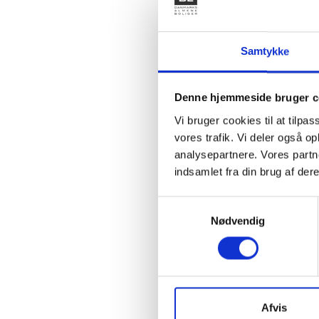
personer
kan stige
indkomstk
Samtykke
Selvom b
bedre end
Denne hjemmeside bruger c
ghettoom
Vi bruger cookies til at tilpas
vores trafik. Vi deler også 
analysepartnere. Vores partn
Figur 
indsamlet fra din brug af dere
pct. a
Samtykkevalg
Nødvendig
Afvis