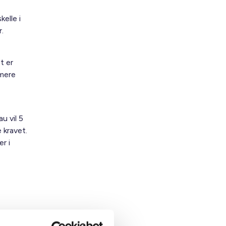
elle i
.
t er
 mere
u vil 5
 kravet.
r i
 flere