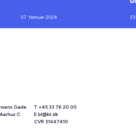
u
07. februar 2024
23
msens Gade
T +45 33 76 20 00
 Aarhus C
E
bl@bl.dk
CVR 31447410