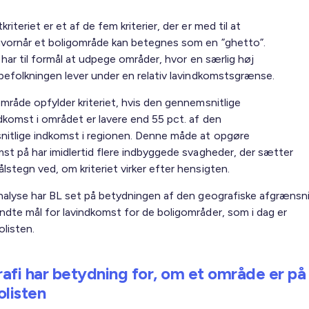
riteriet er et af de fem kriterier, der er med til at
hvornår et boligområde kan betegnes som en ”ghetto”.
 har til formål at udpege områder, hvor en særlig høj
 befolkningen lever under en relativ lavindkomstsgrænse.
område opfylder kriteriet, hvis den gennemsnitlige
dkomst i området er lavere end 55 pct. af den
itlige indkomst i regionen. Denne måde at opgøre
mst på har imidlertid flere indbyggede svagheder, der sætter
stegn ved, om kriteriet virker efter hensigten.
analyse har BL set på betydningen af den geografiske afgrænsn
ndte mål for lavindkomst for de boligområder, som i dag er
olisten.
afi har betydning for, om et område er på
olisten