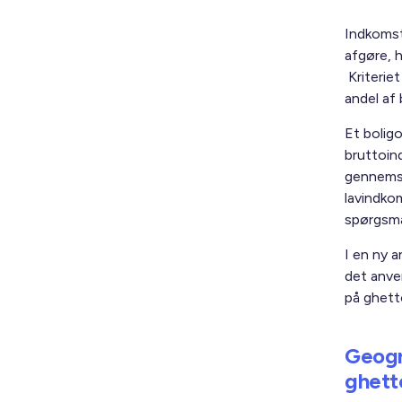
Indkomstk
afgøre, 
Kriteriet
andel af
Et bolig
bruttoin
gennemsn
lavindko
spørgsmål
I en ny 
det anve
på ghett
Geogr
ghett