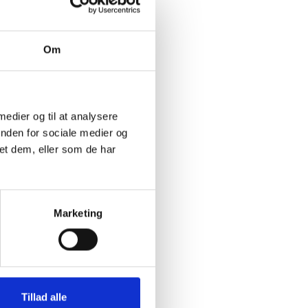
Dermed
Om
 relativt
n af
kket sig.
 medier og til at analysere
inden for sociale medier og
et dem, eller som de har
er 55
Marketing
Tillad alle