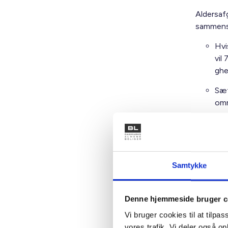
Aldersaf
sammens
Hvi
vil
ghe
Sæt
omr
Figur
efter 
Samtykke
Denne hjemmeside bruger c
Vi bruger cookies til at tilpas
vores trafik. Vi deler også 