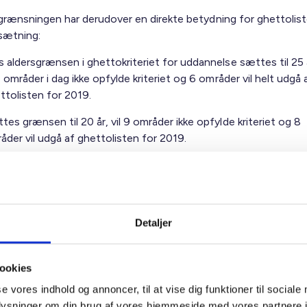
grænsningen har derudover en direkte betydning for ghettolis
ætning:
s aldersgrænsen i ghettokriteriet for uddannelse sættes til 25 
 7 områder i dag ikke opfylde kriteriet og 6 områder vil helt udgå 
ttolisten for 2019.
tes grænsen til 20 år, vil 9 områder ikke opfylde kriteriet og 8
åder vil udgå af ghettolisten for 2019.
 1. Unge, som fuldfører en ungdomsuddann
alder
Detaljer
ookies
se vores indhold og annoncer, til at vise dig funktioner til sociale
oplysninger om din brug af vores hjemmeside med vores partnere 