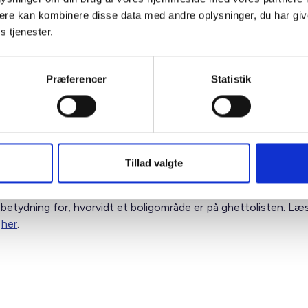
ere kan kombinere disse data med andre oplysninger, du har giv
s tjenester.
Præferencer
Statistik
ersfordelingen efter, hvornår en 30 årig i dag har fuldført en
uddannelse.
Tillad valgte
's egne beregninger pba. Danmarks Statistiks registerdata.
 anden analyse desuden vist, at udeladelsen af medbragte udda
 betydning for, hvorvidt et boligområde er på ghettolisten. Læ
n
her
.