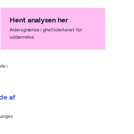
Hent analysen her
Aldersgrænse i ghettokriteriet for
uddannelse
de i
de af
 unges