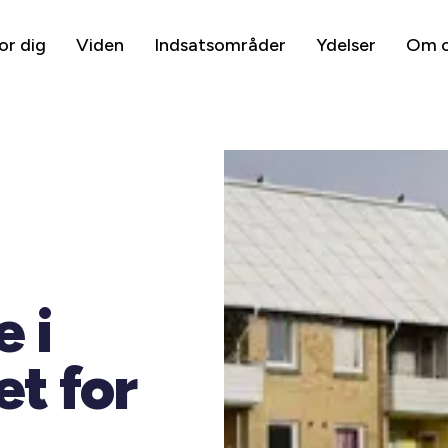
or dig
Viden
Indsatsområder
Ydelser
Om 
 i
et for