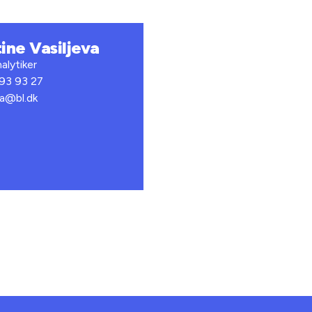
tine Vasiljeva
alytiker
 93 93 27
va@bl.dk