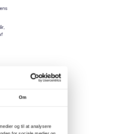
tens
år,
af
else
Om
 medier og til at analysere
inden for sociale medier og