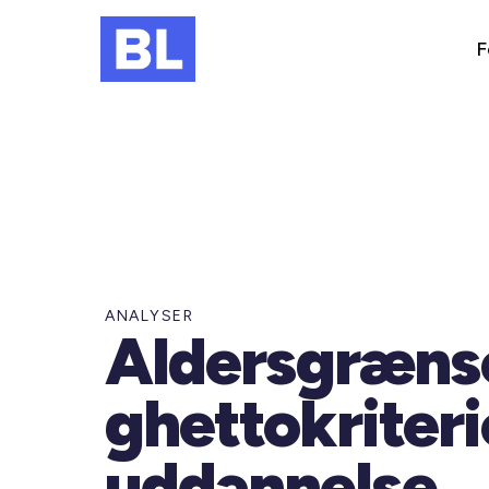
F
ANALYSER
Aldersgrænse
ghettokriteri
uddannelse