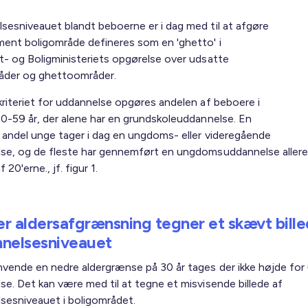
sesniveauet blandt beboerne er i dag med til at afgøre
ment boligområde defineres som en 'ghetto' i
t- og Boligministeriets opgørelse over udsatte
åder og ghettoområder.
kriteriet for uddannelse opgøres andelen af beboere i
30-59 år, der alene har en grundskoleuddannelse. En
 andel unge tager i dag en ungdoms- eller videregående
se, og de fleste har gennemført en ungdomsuddannelse allere
 20'erne., jf. figur 1.
r aldersafgrænsning tegner et skævt bille
nelsesniveauet
nvende en nedre aldergrænse på 30 år tages der ikke højde for
se. Det kan være med til at tegne et misvisende billede af
sesniveauet i boligområdet.