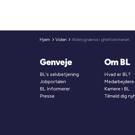
Hjem
Viden
Aldersgrænse i ghettokriteriet for uddannelse
Genveje
Om BL
BL's selvbetjening
Hvad er BL?
Jobportalen
Medarbejdere
BL Informerer
Karriere i BL
Presse
Tilmeld dig n