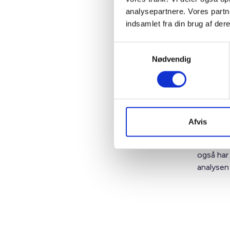
analysepartnere. Vores partn
indsamlet fra din brug af dere
Samtykkevalg
Nødvendig
Note: Ald
ungdoms
Afvis
Kilde: BL
BL har i
også har
analyse