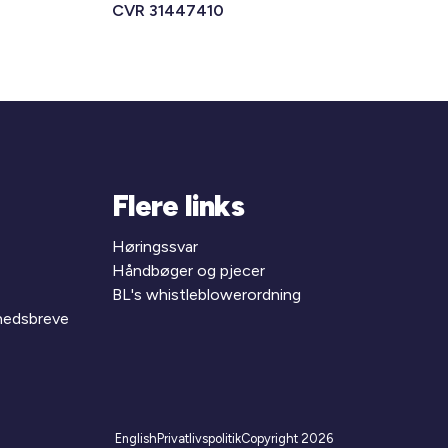
CVR 31447410
Flere links
Høringssvar
Håndbøger og pjecer
BL's whistleblowerordning
yhedsbreve
English
Privatlivspolitik
Copyright 2026