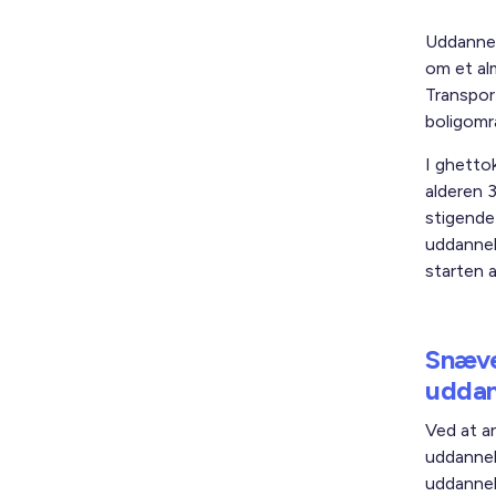
Uddannel
om et al
Transpor
boligomr
I ghetto
alderen 
stigende
uddannel
starten af
Snæve
uddan
Ved at a
uddannel
uddannel