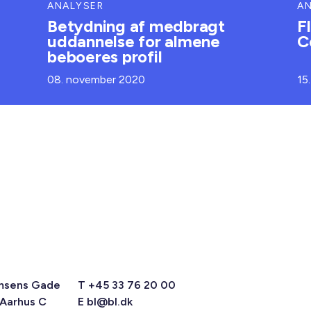
ANALYSER
A
Betydning af medbragt
F
uddannelse for almene
C
beboeres profil
08. november 2020
15
msens Gade
T +45 33 76 20 00
 Aarhus C
E
bl@bl.dk