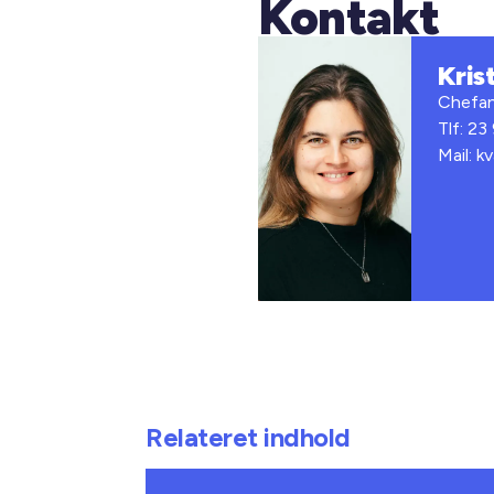
Kontakt
Kris
Chefan
Tlf: 23
Mail: k
Relateret indhold