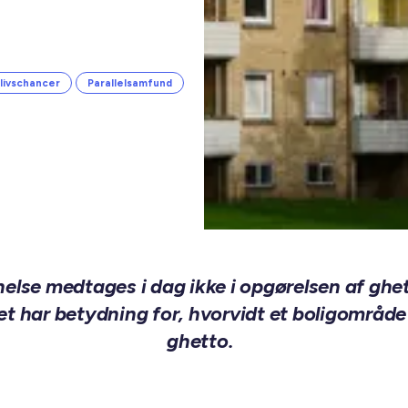
livschancer
Parallelsamfund
lse medtages i dag ikke i opgørelsen af ghett
et har betydning for, hvorvidt et boligområde
ghetto.