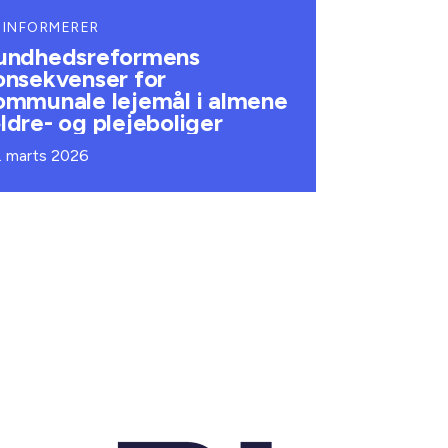
 INFORMERER
undhedsreformens
onsekvenser for
ommunale lejemål i almene
ldre- og plejeboliger
. marts 2026