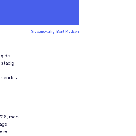
Sideansvarlig: Bent Madsen
og de
r stadig
t sendes
5/26, men
tage
lere