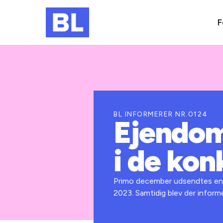
F
BL INFORMERER NR.0124
Ejendom
i de kon
Primo december udsendtes en 
2023. Samtidig blev der info