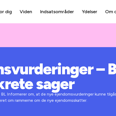
or dig
Viden
Indsatsområder
Ydelser
Om 
svurderinger – B
krete sager
BL Informerer om, at de nye ejendomsvurderinger kunne tilgå
rmeret om rammerne om de nye ejendomsskatter.