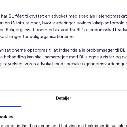
.
har BL fået tilknyttet en advokat med speciale i ejendomsskat
an bistå i situationer, hvor vurderinger skyldes lokalplanforhold e
ter. Boligorganisationernes bistand fra BL’s ejendomsskatteadv
ostninger for boligorganisationerne.
nisationerne opfordres til at indsende alle problemsager til BL,
re behandling kan ske i samarbejde med BL’s egne jurister og 
gsstyrelsen, vores advokat med speciale i ejendomsvurderinger 
r vi også mulighed for at finde generelle løsninger til gavn for 
ig hilsen
sen / Vibeke Borch Henning / Henning Strange
Detaljer
ookies
se vores indhold og annoncer, til at vise dig funktioner til sociale