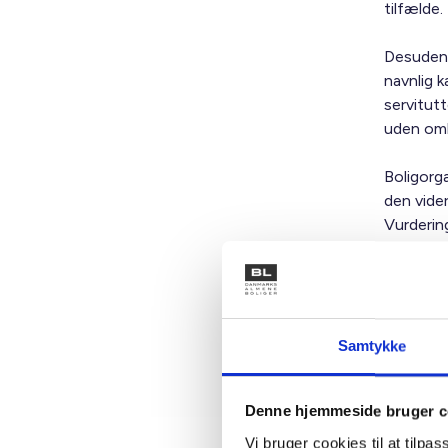
tilfælde
Desuden 
navnlig k
servitut
uden omk
Boligorga
den vide
Vurderin
Dermed ha
Med venl
Bent Mad
Samtykke
Denne hjemmeside bruger c
Vi bruger cookies til at tilpas