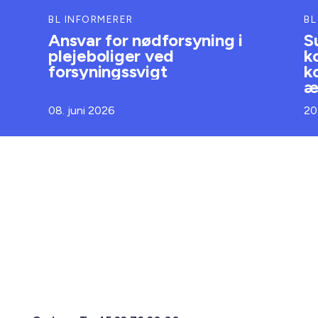
BL INFORMERER
BL
Ansvar for nødforsyning i
S
plejeboliger ved
k
forsyningssvigt
k
æ
08. juni 2026
20