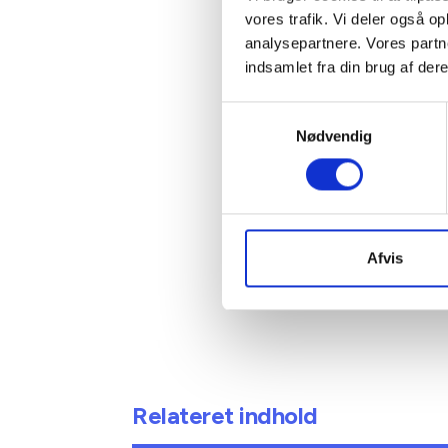
Kontakt
vores trafik. Vi deler også 
analysepartnere. Vores partn
indsamlet fra din brug af dere
Ben
Adm. di
Samtykkevalg
Tlf: 28
Nødvendig
Mail: 
Afvis
Relateret indhold