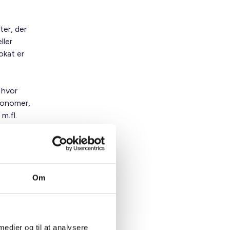
ter, der
ller
okat er
 hvor
økonomer,
m.fl.
alle.
Om
 medier og til at analysere