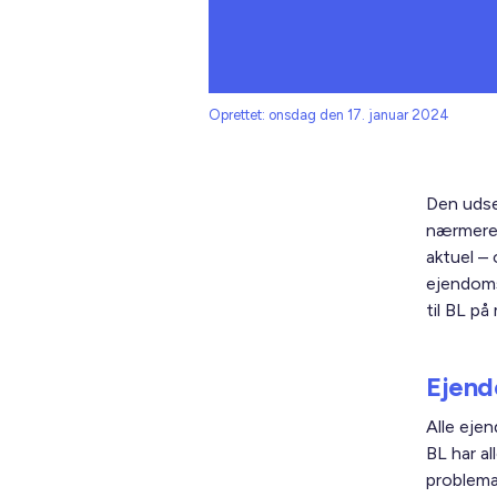
Oprettet: onsdag den 17. januar 2024
Den uds
nærmere 
aktuel –
ejendoms
til BL på 
Ejend
Alle eje
BL har a
problemat