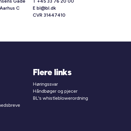
msens Gade
T +45 33 76 20 00
 Aarhus C
E
bl@bl.dk
CVR 31447410
Flere links
Høringssvar
Håndbøger og pjecer
BL's whistleblowerordning
yhedsbreve