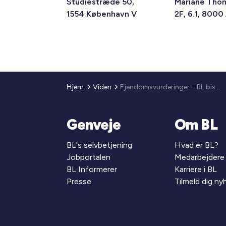
Studiestræde 50,
Mariane Tho
1554 København V
2F, 6.1, 8000
Hjem
Viden
Ejendomsvurderinger – BL bistår i de konkrete sager
Genveje
Om BL
BL's selvbetjening
Hvad er BL?
Jobportalen
Medarbejdere
BL Informerer
Karriere i BL
Presse
Tilmeld dig n