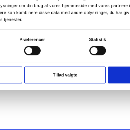
oplysninger om din brug af vores hjemmeside med vores partnere 
ere kan kombinere disse data med andre oplysninger, du har giv
s tjenester.
t Madsen
Vib
Hen
rektør
 88 18 77
Senio
Præferencer
Statistik
bma@bl.dk
Tlf: 2
Mail: 
Tillad valgte