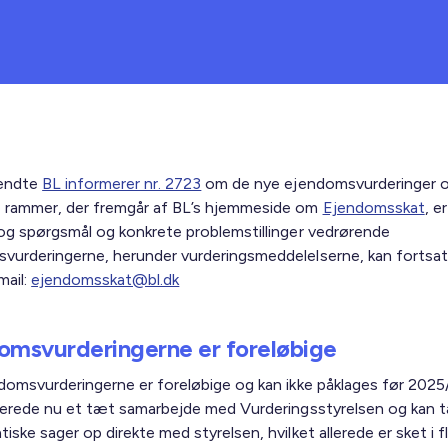
endte
BL informerer nr. 2723
om de nye ejendomsvurderinger 
rammer, der fremgår af BL’s hjemmeside om
Ejendomsskat
, e
 og spørgsmål og konkrete problemstillinger vedrørende
vurderingerne, herunder vurderingsmeddelelserne, kan fortsa
mail:
ejendomsskat@bl.dk
omsvurderingerne er foreløbige
ndomsvurderingerne er foreløbige og kan ikke påklages før 202
llerede nu et tæt samarbejde med Vurderingsstyrelsen og kan 
iske sager op direkte med styrelsen, hvilket allerede er sket i f