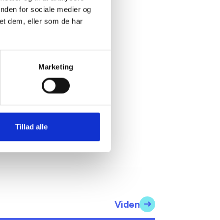
inden for sociale medier og
et dem, eller som de har
eke Borch
ning
røkonom
Marketing
2 65 09 18
vbh@bl.dk
Tillad alle
Viden