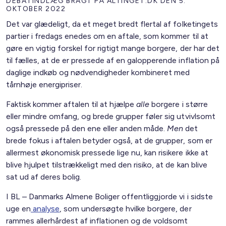
DEBATINDLÆG BRAGT PÅ ALTINGET.DK DEN 5.
OKTOBER 2022
Det var glædeligt, da et meget bredt flertal af folketingets
partier i fredags enedes om en aftale, som kommer til at
gøre en vigtig forskel for rigtigt mange borgere, der har det
til fælles, at de er pressede af en galopperende inflation på
daglige indkøb og nødvendigheder kombineret med
tårnhøje energipriser.
Faktisk kommer aftalen til at hjælpe
alle
borgere i større
eller mindre omfang, og brede grupper føler sig utvivlsomt
også pressede på den ene eller anden måde.
Men
det
brede fokus i aftalen betyder også, at de grupper, som er
allermest økonomisk pressede lige nu, kan risikere ikke at
blive hjulpet tilstrækkeligt med den risiko, at de kan blive
sat ud af deres bolig.
I BL – Danmarks Almene Boliger offentliggjorde vi i sidste
uge en
analyse
, som undersøgte hvilke borgere, der
rammes allerhårdest af inflationen og de voldsomt