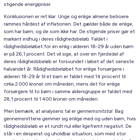
stigende energipriser.
Konklusionen er ret klar: Unge og enlige almene beboere
rammes hårdest af inflationen. Det gælder både de enlige,
som har børn, og de som ikke har. De stigende priser gør et
markant indhug i deres rådighedsbeløb. Faldet i
rådighedsbeløbet for en enlig i alderen 18-29 år uden børn
er på 26,1 procent. Det vil sige, at over en fjerdedel af
deres rådighedsbeløb er forsvundet i løbet af det seneste
halvandet år. Rådighedsbeløbet for enlige forsørgere i
alderen 18-29 år til et barn er faldet med 14 procent til
cirka 2.000 kroner om måneden, mens det for enlige
forsørgere til to børn i samme aldersgruppe er faldet med
28,1 procent til 1.400 kroner om måneden.
Men bemærk, at analysens tal er
gennemsnitstal
. Bag
gennemsnittene gemmer sig enlige med og uden børn, hvis
rådighedsbeløb er et rundt nul eller ligefremt negativt. De
står i en desperat og uholdbar situation, som med stor