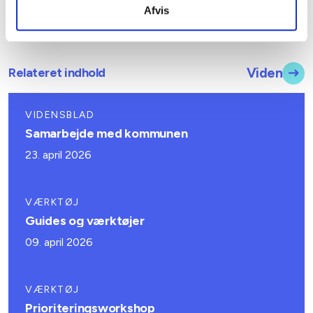
Afvis
inflation.
Relateret indhold
Viden
VIDENSBLAD
Samarbejde med kommunen
23. april 2026
VÆRKTØJ
Guides og værktøjer
09. april 2026
VÆRKTØJ
Prioriteringsworkshop