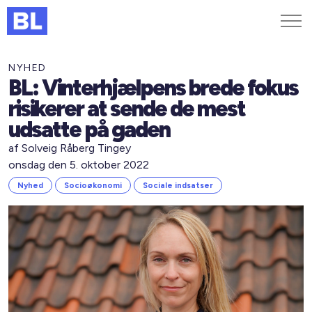
Genveje
NYHED
BL: Vinterhjælpens brede fokus
Find medarbejder
risikerer at sende de mest
Kurser og arrangementer
udsatte på gaden
Jobportalen
af Solveig Råberg Tingey
MitBL
onsdag den 5. oktober 2022
Nyhed
Socioøkonomi
Sociale indsatser