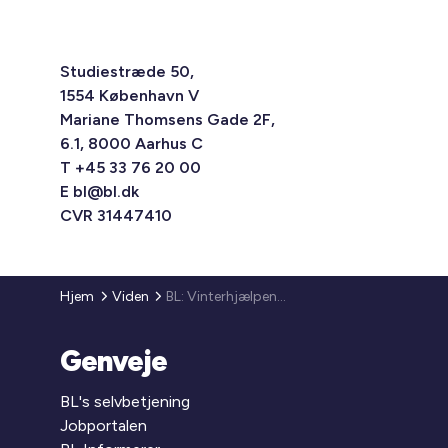
Studiestræde 50,
1554 København V
Mariane Thomsens Gade 2F,
6.1, 8000 Aarhus C
T +45 33 76 20 00
E
bl@bl.dk
CVR 31447410
Hjem
Viden
BL: Vinterhjælpens brede fokus risikerer at sende de mest udsatte på gaden
Genveje
BL's selvbetjening
Jobportalen