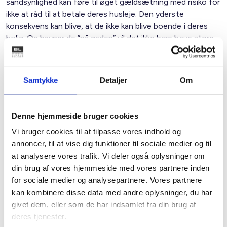
sandsynlighed kan føre til øget gældsætning med risiko for
ikke at råd til at betale deres husleje. Den yderste
konsekvens kan blive, at de ikke kan blive boende i deres
bolig. Og havner de ”på gaden” vil det ikke bare have store
menneskelige omkostninger, det vil også have store
omkostninger for både kommuner og boligorganisationer.
En udsættelse koster i gennemsnit 54.000 kroner for en
Samtykke
Detaljer
Om
boligorganisation og betyder en ekstraudgift for en
kommune på 53.000 kroner (se beregning her:
”
Hvad koster
en udsættelse
”
).
Denne hjemmeside bruger cookies
BL’s nye analyse viser også, at antallet af udsættelser er
Vi bruger cookies til at tilpasse vores indhold og
højere end det foregående år, og tendensen er stigende.
annoncer, til at vise dig funktioner til sociale medier og til
Det er virkeligt et signal, som vi som samfund ikke
må
sidde
at analysere vores trafik. Vi deler også oplysninger om
overhørig. Derfor skal min opfordring være, at vi fortsat har
din brug af vores hjemmeside med vores partnere inden
fokus på udviklingen og på at sikre en ekstra målrettet
for sociale medier og analysepartnere. Vores partnere
hjælp til de særligt udsatte grupper, som lige nu står i en
kan kombinere disse data med andre oplysninger, du har
virkeligt presset situation, som meget vel kan ende med, at
givet dem, eller som de har indsamlet fra din brug af
de i sidste ende mister deres hjem.
deres tjenester.