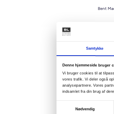
Bent Mad
Kontakt
Samtykke
Sann
Pete
Denne hjemmeside bruger c
Afdeli
Vi bruger cookies til at tilpas
Tlf: 22
vores trafik. Vi deler også 
Mail: s
analysepartnere. Vores partn
indsamlet fra din brug af dere
Samtykkevalg
Nødvendig