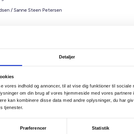
sen / Sanne Steen Petersen
Detaljer
e Steen
Ben
rsen
Adm. 
ookies
ngschef
Tlf: 2
se vores indhold og annoncer, til at vise dig funktioner til sociale
 20 87 73
Mail:
oplysninger om din brug af vores hjemmeside med vores partnere 
pe@bl.dk
ere kan kombinere disse data med andre oplysninger, du har giv
s tjenester.
Præferencer
Statistik