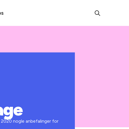
os
age
 2020 nogle anbefalinger for