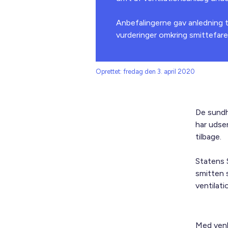
Anbefalingerne gav anledning 
vurderinger omkring smittefare
Oprettet: fredag den 3. april 2020
De sundh
har uds
tilbage.
Statens 
smitten s
ventilati
Med venl