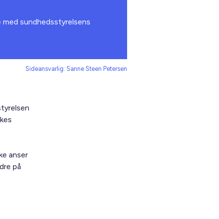
se med sundhedsstyrelsens
Sideansvarlig: Sanne Steen Petersen
styrelsen
kkes
ke anser
ndre på