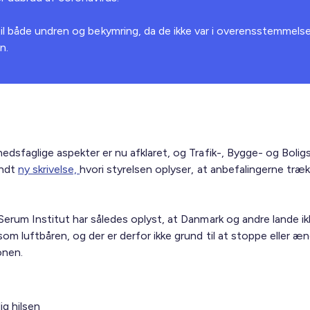
til både undren og bekymring, da de ikke var i overensstemmel
n.
edsfaglige aspekter er nu afklaret, og Trafik-, Bygge- og Bolig
endt
ny skrivelse,
hvori styrelsen oplyser, at anbefalingerne træ
Serum Institut har således oplyst, at Danmark og andre lande ik
om luftbåren, og der er derfor ikke grund til at stoppe eller æ
onen.
ig hilsen