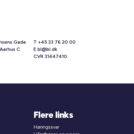
msens Gade
T +45 33 76 20 00
 Aarhus C
E
bl@bl.dk
CVR 31447410
Flere links
Høringssvar