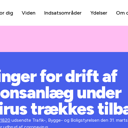
or dig
Viden
Indsatsområder
Ydelser
Om 
nger for drift af
tionsanlæg under
irus trækkes tilb
 1820
udsendte Trafik-, Bygge- og Boligstyrelsen den 31. marts
er udbrud af coronavirus.