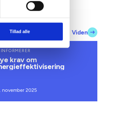
Viden
Tillad alle
 INFORMERER
ye krav om
nergieffektivisering
. november 2025