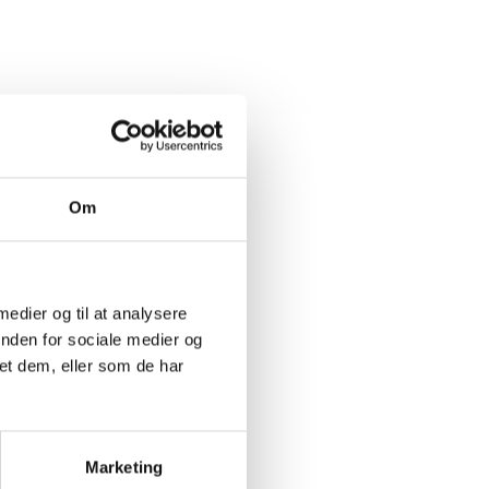
Om
t Madsen
direktør
8 88 18 77
 medier og til at analysere
 bma@bl.dk
inden for sociale medier og
et dem, eller som de har
Marketing