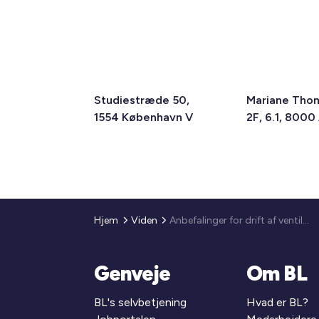
Studiestræde 50,
Mariane Tho
1554 København V
2F, 6.1, 8000
Hjem
Viden
Anbefalinger for drift af ventilationsanlæg under coronavirus trækkes tilbage
Genveje
Om BL
BL's selvbetjening
Hvad er BL?