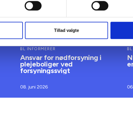
Tillad valgte
BL INFORMERER
BL
Ansvar for nødforsyning i
N
plejeboliger ved
e
forsyningssvigt
08. juni 2026
06