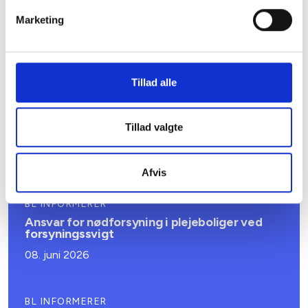
Marketing
Relateret indhold
Viden
Tillad alle
BL INFORMERER
Nye krav om fjernaflæste målere – alle
ejendomme skal være klar senest 1. januar
Tillad valgte
2027
08. juni 2026
Afvis
BL INFORMERER
Ansvar for nødforsyning i plejeboliger ved
forsyningssvigt
08. juni 2026
BL INFORMERER