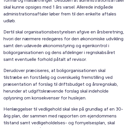
formål og målsætninger. Desuden at administrationsaftaler
skal kunne opsiges med 1 års varsel. Allerede indgåede
administrationsaftaler løber frem til den enkelte aftales
udløb.
Dertil skal organisationsbestyrelsen afgive en årsberetning,
hvori der nærmere redegøres for den økonomiske udvikling
samt den udøvede økonomistyring og egenkontrol i
boligorganisationen og dens afdelinger i regnskabsåret
samt eventuelle forhold påtalt af revisor.
Derudover præciseres, at boligorganisationen skal
tilstræbe en forståelig og overskuelig fremstilling ved
præsentation af forslag til driftsbudget og årsregnskab,
herunder at udgiftskrævende forslag skal indeholde
oplysning om konsekvenser for huslejen.
Henlæggelser til vedligehold skal ske på grundlag af en 30-
årig plan, der sammen med rapporten om ejendommens
tilstand samt vedligeholdelses- og fornyelsesplan, skal