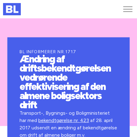
Genveje
Find medarbejder
Kurser og arrangementer
BL INFORMERER NR.1717
Ændring af
Jobportalen
driftsbekendtgørelsen
MitBL
vedrørende
effektivisering af den
almene boligsektors
drift
Transport-, Bygnings- og Boligministeriet
har med
bekendtgørelse nr. 423
af 28. april
2017 udsendt en ændring af bekendtgørelse
om drift af almene boliger m.v.