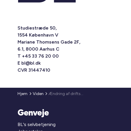
Studiestræde 50,
1554 København V
Mariane Thomsens Gade 2F,
6.1, 8000 Aarhus C
T +45 33 76 20 00
E
bl@bl.dk
CVR 31447410
Hjem
Viden
Ændring af driftsbekendtgørelsen vedrørende effektivisering af den almene boligsektors drift
Genveje
BL's selvbetjening