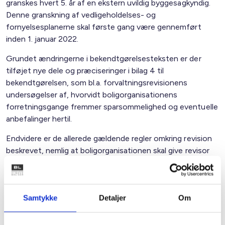
granskes hvert 5. år af en ekstern uvildig byggesagkyndig.
Denne granskning af vedligeholdelses- og
fornyelsesplanerne skal første gang være gennemført
inden 1. januar 2022.
Grundet ændringerne i bekendtgørelsesteksten er der
tilføjet nye dele og præciseringer i bilag 4 til
bekendtgørelsen, som bl.a. forvaltningsrevisionens
undersøgelser af, hvorvidt boligorganisationens
forretningsgange fremmer sparsommelighed og eventuelle
anbefalinger hertil.
Endvidere er de allerede gældende regler omkring revision
beskrevet, nemlig at boligorganisationen skal give revisor
oplysninger, der er af betydning for bedømmelsen af
boligorganisationens regnskab samt for revisors vurdering
af, om der i forvaltningen er taget økonomiske hensyn.
Samtykke
Detaljer
Om
Bekendtgørelsen er trådt i kraft den 1. maj 2017.