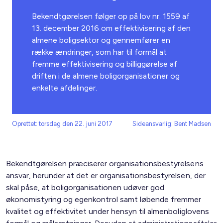
Bekendtgørelsen følger op på lov nr. 1559 af
13. december 2016 om effektivisering af den
almene boligsektor og gennemfører en
række ændringer, som har til formål at
fremme effektivisering og billiggørelse af
driften i de almene boligorganisationer og
enkelte afdelinger.
Oprettet: torsdag den 22. juni 2017
Sideansvarlig: Bent Madsen
Bekendtgørelsen præciserer organisationsbestyrelsens
ansvar, herunder at det er organisationsbestyrelsen, der
skal påse, at boligorganisationen udøver god
økonomistyring og egenkontrol samt løbende fremmer
kvalitet og effektivitet under hensyn til almenboliglovens