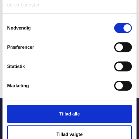
deres tjenester.
Samtykkevalg
Nødvendig
Studiestræde 50,
1554 København V
Præferencer
Mariane Thomsens Gade 2F,
6.1, 8000 Aarhus C
T +45 33 76 20 00
Statistik
E
bl@bl.dk
CVR 31447410
Marketing
Hjem
Viden
Leje og brug af en almen bolig
Tillad alle
Brug og vedligeholdelse af boligen
Genveje
Tillad valgte