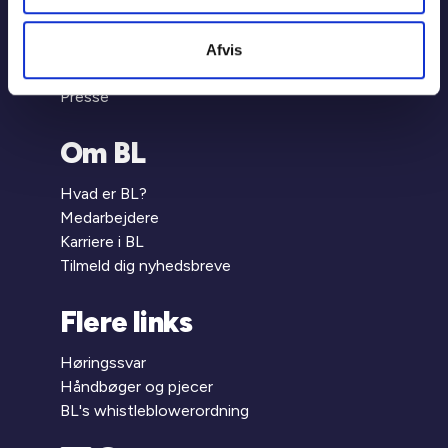
BL's selvbetjening
Jobportalen
Afvis
BL Informerer
Presse
Om BL
Hvad er BL?
Medarbejdere
Karriere i BL
Tilmeld dig nyhedsbreve
Flere links
Høringssvar
Håndbøger og pjecer
BL's whistleblowerordning