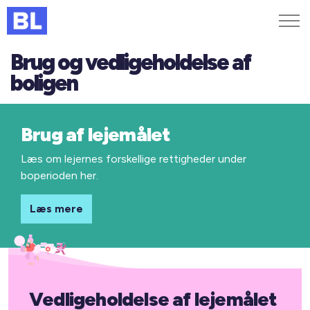
Brug og vedligeholdelse af
Genveje
boligen
Find medarbejder
Kurser og arrangementer
Brug af lejemålet
Jobportalen
MitBL
Læs om lejernes forskellige rettigheder under
boperioden her.
Læs mere
Vedligeholdelse af lejemålet