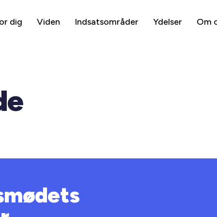
or dig
Viden
Indsatsområder
Ydelser
Om 
de
smødets
r