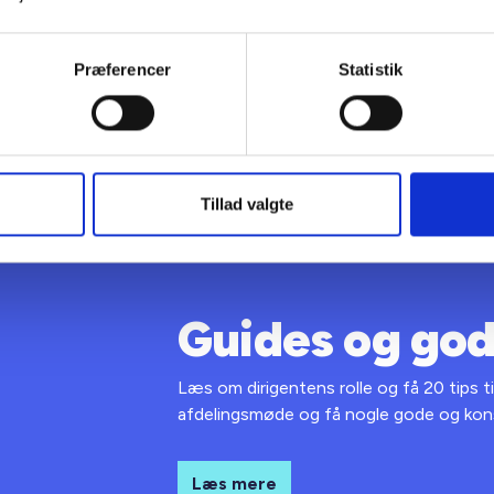
e ud.
Præferencer
Statistik
Tillad valgte
Guides og god
Læs om dirigentens rolle og få 20 tips ti
afdelingsmøde og få nogle gode og kons
Læs mere