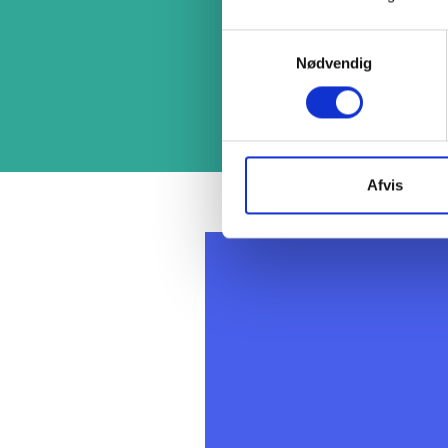
afdelingsbestyrelsen kan s
Samtykkevalg
Nødvendig
Læs mere
Afvis