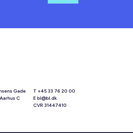
msens Gade
T +45 33 76 20 00
 Aarhus C
E
bl@bl.dk
CVR 31447410