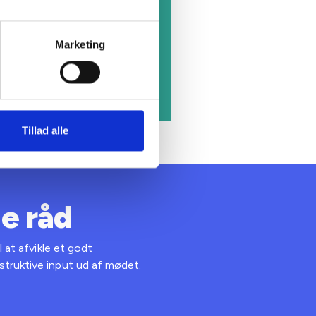
Marketing
Tillad alle
e råd
l at afvikle et godt
truktive input ud af mødet.