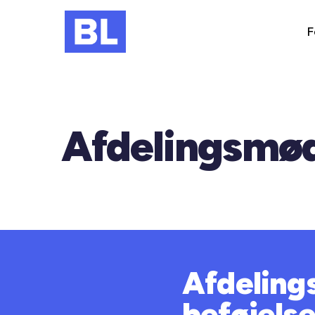
F
Afdelingsmø
Afdeling
beføjelse