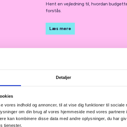
Hent en vejledning til, hvordan budgette
forstås.
Læs mere
Detaljer
ngsorden for
ookies
smødet
se vores indhold og annoncer, til at vise dig funktioner til sociale
oplysninger om din brug af vores hjemmeside med vores partnere 
ere kan kombinere disse data med andre oplysninger, du har giv
an en forretningsorden for
s tjenester.