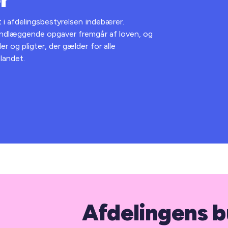
 i afdelingsbestyrelsen indebærer.
undlæggende opgaver fremgår af loven, og
r og pligter, der gælder for alle
 landet.
Afdelingens 