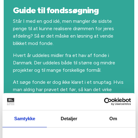
Guide til fondssøgning
Står I med en god idé, men mangler de sidste
penge til at kunne realisere drømmen for jeres
afdeling? Så er det måske en løsning at vende
blikket mod fonde.
Hvert år uddeles midler fra et hav af fonde i
Danmark. Der uddeles både til større og mindre
projekter og til mange forskellige formål.
At søge fonde er dog ikke klaret i et snuptag. Hvis
man aldrig har prøvet det før, så kan det virke
uoverskueligt at komme i gang. Derfor kan det
være en rigtig god idé at sætte sig ind i, hvordan
man søger fonde.
Samtykke
Detaljer
Om
Download