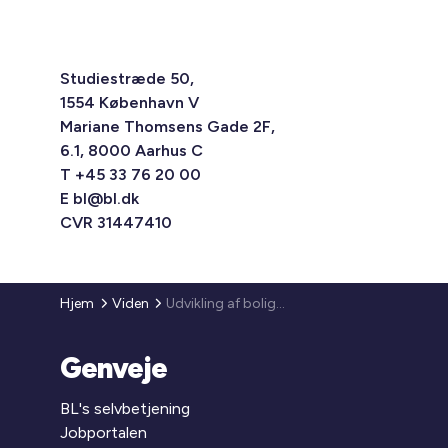
Studiestræde 50,
1554 København V
Mariane Thomsens Gade 2F,
6.1, 8000 Aarhus C
T +45 33 76 20 00
E
bl@bl.dk
CVR 31447410
Hjem
Viden
Udvikling af boligafdelingen
Genveje
BL's selvbetjening
Jobportalen