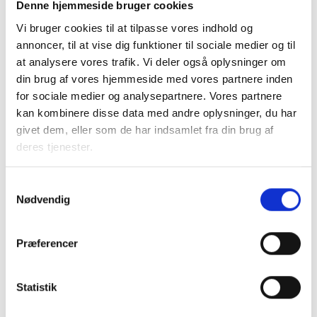
Denne hjemmeside bruger cookies
Vi bruger cookies til at tilpasse vores indhold og
annoncer, til at vise dig funktioner til sociale medier og til
at analysere vores trafik. Vi deler også oplysninger om
Relateret indhold
Viden
din brug af vores hjemmeside med vores partnere inden
for sociale medier og analysepartnere. Vores partnere
VÆRKTØJ
kan kombinere disse data med andre oplysninger, du har
Forretningsorden for generalforsamlingen
givet dem, eller som de har indsamlet fra din brug af
deres tjenester.
12. maj 2026
Samtykkevalg
VÆRKTØJ
Nødvendig
Forretningsorden for
repræsentantskabsmødet
Præferencer
12. maj 2026
Statistik
VÆRKTØJ