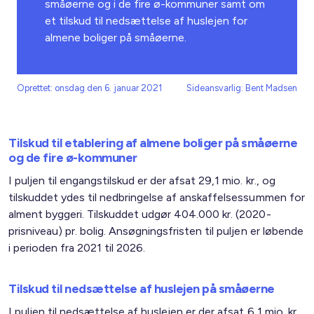
småøerne og i de fire ø-kommuner samt om
et tilskud til nedsættelse af huslejen for
almene boliger på småøerne.
Oprettet: onsdag den 6. januar 2021
Sideansvarlig: Bent Madsen
Tilskud til etablering af almene boliger på småøerne
og de fire ø-kommuner
I puljen til engangstilskud er der afsat 29,1 mio. kr., og
tilskuddet ydes til nedbringelse af anskaffelsessummen for
alment byggeri. Tilskuddet udgør 404.000 kr. (2020-
prisniveau) pr. bolig. Ansøgningsfristen til puljen er løbende
i perioden fra 2021 til 2026.
Tilskud til nedsættelse af huslejen på småøerne
I puljen til nedsættelse af huslejen er der afsat 6,1 mio. kr.,