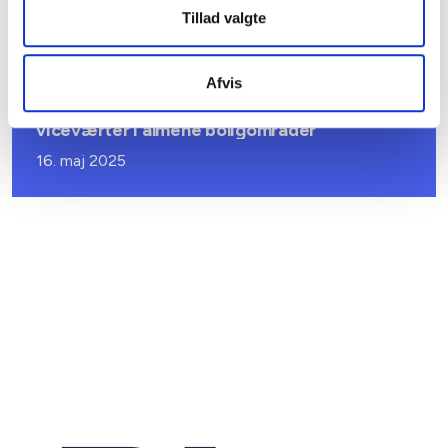
Tillad valgte
02. juni 2025
Afvis
BL INFORMERER
To puljer med fælles formål: Sociale
viceværter i almene boligområder
16. maj 2025