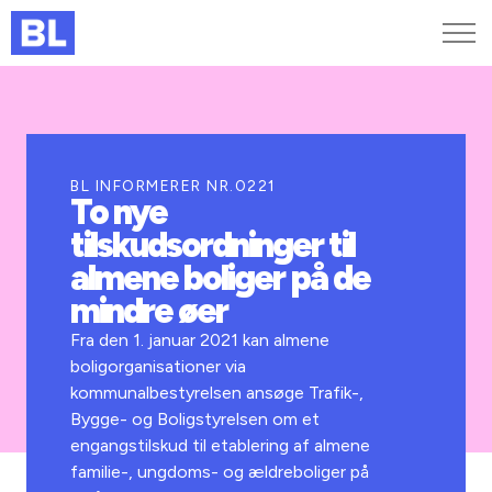
Genveje
Find medarbejder
Kurser og arrangementer
BL INFORMERER NR.0221
To nye
Jobportalen
tilskudsordninger til
MitBL
almene boliger på de
mindre øer
Fra den 1. januar 2021 kan almene
boligorganisationer via
kommunalbestyrelsen ansøge Trafik-,
Bygge- og Boligstyrelsen om et
engangstilskud til etablering af almene
familie-, ungdoms- og ældreboliger på