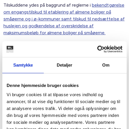
Tilskuddene ydes på baggrund af reglerne i
bekendtgørelse
om engangstilskud til etablering af almene boliger på
småøerne og i ø-kommuner samt tilskud til nedsættelse af
huslejen og godkendelse af overskridelse af
maksimumsbeløb for almene boliger på småøerne.
Med venlig hilsen
Bent Madsen / Caroline Simone Evers
Samtykke
Detaljer
Om
Denne hjemmeside bruger cookies
Kontakt
Vi bruger cookies til at tilpasse vores indhold og
Bent Madsen
annoncer, til at vise dig funktioner til sociale medier og til
at analysere vores trafik. Vi deler også oplysninger om
Adm. direktør
din brug af vores hjemmeside med vores partnere inden
Tlf: 28 88 18 77
for sociale medier og analysepartnere. Vores partnere
Mail: bma@bl.dk