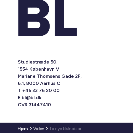
Studiestræde 50,
1554 København V
Mariane Thomsens Gade 2F,
6.1, 8000 Aarhus C
T +45 33 76 20 00
E
bl@bl.dk
CVR 31447410
Hjem
Viden
To nye tilskudsordninger til almene boliger på de mindre øer