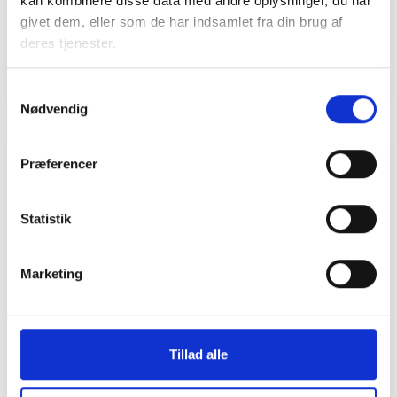
kan kombinere disse data med andre oplysninger, du har
givet dem, eller som de har indsamlet fra din brug af
deres tjenester.
Samtykkevalg
Nødvendig
Præferencer
Relateret indhold
Viden
Statistik
BL INFORMERER
Kontanthjælpsreformen og mulige
konsekvenser
Marketing
27. august 2025
Tillad alle
BL INFORMERER
Udbyttefrikort til almene boligforeninger