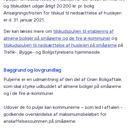
og tilskuddet udgør årligt 20.200 kr. pr. bolig.
Ansøgningsfristen for tilskud til nedsættelse af huslejen
er d. 31. januar 2021.
Der kan læses mere om
tilskudspuljen til etablering af
almene boliger på småøerne og de fire ø-kommuner
og
tilskudspuljen til nedsættelse af huslejen på småøerne
på
Trafik-, Bygge- og Boligstyrelsens hjemmeside.
Baggrund og lovgrundlag
Puljerne er en udmøntning af den del af Grøn Boligaftale,
som skal styrke udbuddet af almene boliger på småøerne
og i de fire ø-kommuner.
Udover de to puljer kan kommunerne – som led i aftalen -
godkende overskridelse af maksimumsbeløbet for
anskaffelsessummen på småøerne.