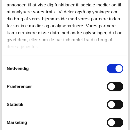
overvejer, hvilken pulje der passer bedst til den lokale
annoncer, til at vise dig funktioner til sociale medier og til
kontekst og organisering, og at indsatsen og valget af
at analysere vores trafik. Vi deler også oplysninger om
pulje er afstemt med den aktuelle kommune.
din brug af vores hjemmeside med vores partnere inden
for sociale medier og analysepartnere. Vores partnere
Ved spørgsmål til BL’s pulje kan der rettes henvendelse til
kan kombinere disse data med andre oplysninger, du har
pulje@bl.dk
.
givet dem, eller som de har indsamlet fra din brug af
Med venlig hilsen
deres tjenester.
Bent Madsen / Rikke Lønne
Samtykkevalg
Nødvendig
Kontakt
Præferencer
Bent Madsen
Statistik
Adm. direktør
Tlf: 28 88 18 77
Mail: bma@bl.dk
Marketing