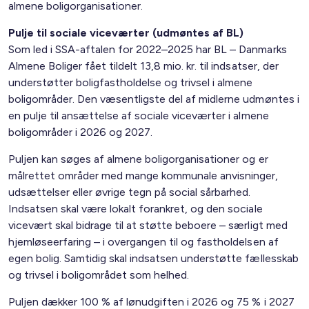
almene boligorganisationer.
Pulje til sociale viceværter (udmøntes af BL)
Som led i SSA-aftalen for 2022–2025 har BL – Danmarks
Almene Boliger fået tildelt 13,8 mio. kr. til indsatser, der
understøtter boligfastholdelse og trivsel i almene
boligområder. Den væsentligste del af midlerne udmøntes i
en pulje til ansættelse af sociale viceværter i almene
boligområder i 2026 og 2027.
Puljen kan søges af almene boligorganisationer og er
målrettet områder med mange kommunale anvisninger,
udsættelser eller øvrige tegn på social sårbarhed.
Indsatsen skal være lokalt forankret, og den sociale
vicevært skal bidrage til at støtte beboere – særligt med
hjemløseerfaring – i overgangen til og fastholdelsen af
egen bolig. Samtidig skal indsatsen understøtte fællesskab
og trivsel i boligområdet som helhed.
Puljen dækker 100 % af lønudgiften i 2026 og 75 % i 2027