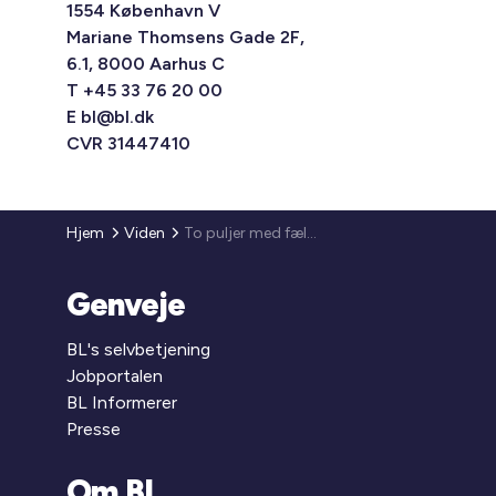
1554 København V
Mariane Thomsens Gade 2F,
6.1, 8000 Aarhus C
T +45 33 76 20 00
E
bl@bl.dk
CVR 31447410
Hjem
Viden
To puljer med fælles formål: Sociale viceværter i almene boligområder
Genveje
BL's selvbetjening
Jobportalen
BL Informerer
Presse
Om BL