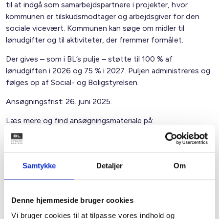
til at indgå som samarbejdspartnere i projekter, hvor
kommunen er tilskudsmodtager og arbejdsgiver for den
sociale vicevært. Kommunen kan søge om midler til
lønudgifter og til aktiviteter, der fremmer formålet.
Der gives – som i BL’s pulje – støtte til 100 % af
lønudgiften i 2026 og 75 % i 2027. Puljen administreres og
følges op af Social- og Boligstyrelsen.
Ansøgningsfrist: 26. juni 2025.
Læs mere og find ansøgningsmateriale på:
Ansøgningspulje til sociale viceværter til sikring af et trygt
og godt bomiljø samt forebyggelse af hjemløshed med
henblik på at understøtte en øget kommunal boliganvisning
Samtykke
Detaljer
Om
| Social- og Boligstyrelsen.
BL’s anbefaling
BL anbefaler, at boligorganisationer, der ønsker at
Denne hjemmeside bruger cookies
igangsætte en indsats med sociale viceværter, nøje
Vi bruger cookies til at tilpasse vores indhold og