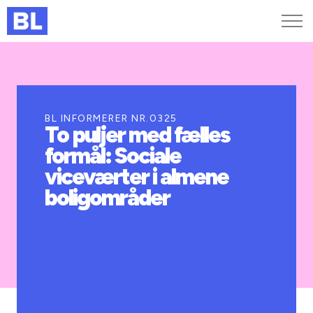
Genveje
Find medarbejder
Kurser og arrangementer
BL INFORMERER NR.0325
To puljer med fælles
Jobportalen
formål: Sociale
MitBL
viceværter i almene
boligområder