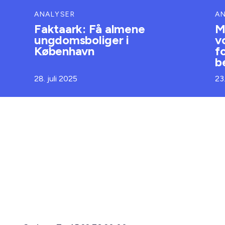
ANALYSER
A
Faktaark: Få almene
M
ungdomsboliger i
v
København
f
b
28. juli 2025
23