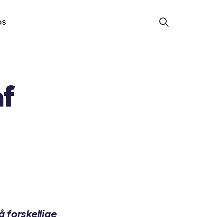
os
af
 forskellige