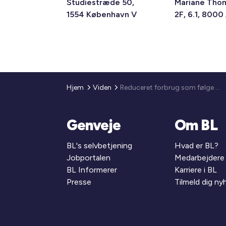
Studiestræde 50,
Mariane Tho
1554 København V
2F, 6.1, 8000
Hjem
Viden
Reduceret forbrug som følge af stigende priser
Genveje
Om BL
BL's selvbetjening
Hvad er BL?
Jobportalen
Medarbejdere
BL Informerer
Karriere i BL
Presse
Tilmeld dig n