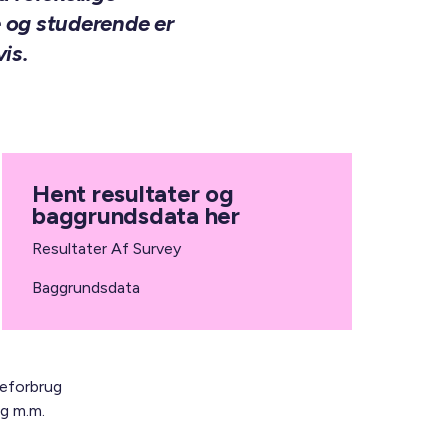
e og studerende er
vis.
Hent resultater og
baggrundsdata her
Resultater Af Survey
Baggrundsdata
meforbrug
ng m.m.