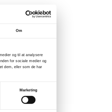
en
ed ikke /
Om
 medier og til at analysere
inden for sociale medier og
pper.
et dem, eller som de har
ift. køn,
Marketing