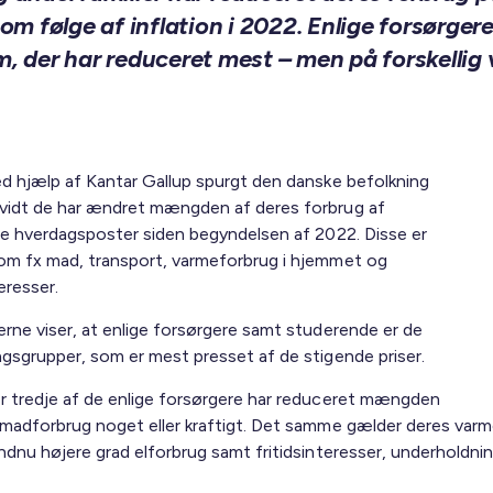
m følge af inflation i 2022. Enlige forsørger
, der har reduceret mest – men på forskellig 
ed hjælp af Kantar Gallup spurgt den danske befolkning
vidt de har ændret mængden af deres forbrug af
ige hverdagsposter siden begyndelsen af 2022. Disse er
om fx mad, transport, varmeforbrug i hjemmet og
teresser.
erne viser, at enlige forsørgere samt studerende er de
ngsgrupper, som er mest presset af de stigende priser.
r tredje af de enlige forsørgere har reduceret mængden
 madforbrug noget eller kraftigt. Det samme gælder deres var
endnu højere grad elforbrug samt fritidsinteresser, underholdni