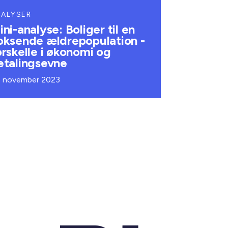
NALYSER
ini-analyse: Boliger til en
oksende ældrepopulation -
orskelle i økonomi og
etalingsevne
. november 2023