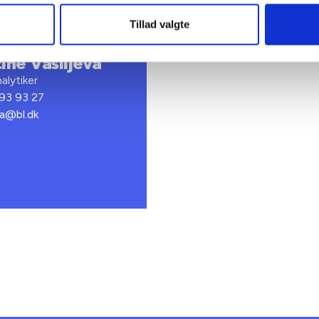
Tillad valgte
tine Vasiljeva
alytiker
 93 93 27
va@bl.dk