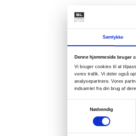
Note: 10
smule", "
ikke rele
Samtykke
Kilde: Ka
Denne hjemmeside bruger c
Vi bruger cookies til at tilpas
De stude
vores trafik. Vi deler også 
sundheds
analysepartnere. Vores partn
indsamlet fra din brug af dere
Reduktion
befolkni
Samtykkevalg
alder, b
Nødvendig