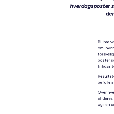
hverdagsposter so
dem
BL har v
om, hvor
forskell
poster s
fritidsin
Resultat
befolkni
Over hve
af deres
og i en 