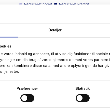
69 respondenter. Øvrige svarmuligheder har været "reduceret 
uændret", "øget en smule", "øget noget", "øget kraftigt" samt "v
vant".
Detaljer
ntar Gallup for BL.
ookies
se vores indhold og annoncer, til at vise dig funktioner til sociale
rende har reduceret deres sociale aktiviteter, forbrug af
oplysninger om din brug af vores hjemmeside med vores partnere 
ydelser og medicin samt transport relativt mere end andre gru
ere kan kombinere disse data med andre oplysninger, du har giv
s tjenester.
er i forbrug ses både blandt de almene lejere og i resten af
ngen. Resultaterne er vægtet ift. den danske voksne befolkning 
opælsregion, boligform samt uddannelse.
Præferencer
Statistik