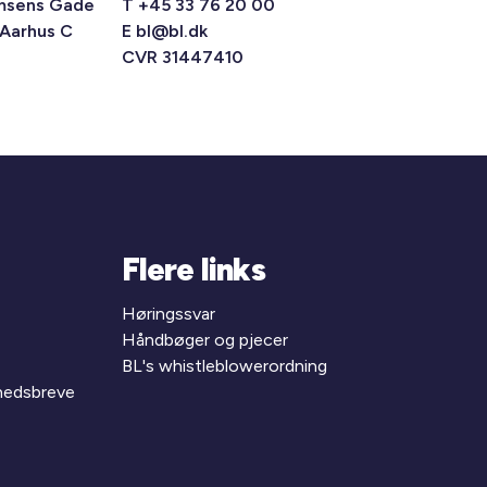
msens Gade
T +45 33 76 20 00
 Aarhus C
E
bl@bl.dk
CVR 31447410
Flere links
Høringssvar
Håndbøger og pjecer
BL's whistleblowerordning
yhedsbreve