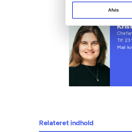
Kontakt
Afvis
Kris
Chefan
Tlf: 23
Mail: k
Relateret indhold