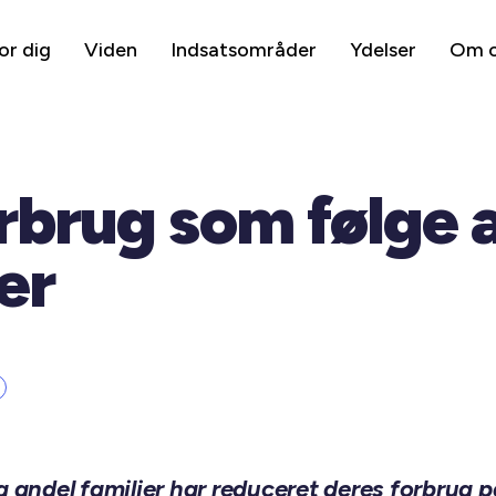
or dig
Viden
Indsatsområder
Ydelser
Om 
rbrug som følge 
er
g andel familier har reduceret deres forbrug på