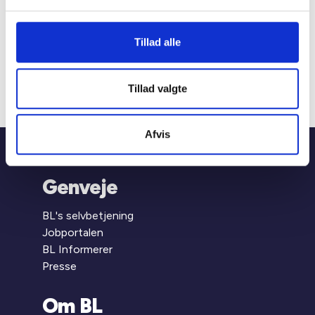
1554 København V
Mariane Thomsens Gade 2F,
6.1, 8000 Aarhus C
Tillad alle
T +45 33 76 20 00
E
bl@bl.dk
CVR 31447410
Tillad valgte
Afvis
Hjem
Viden
Pjece: Almene boliger for alle
Genveje
BL's selvbetjening
Jobportalen
BL Informerer
Presse
Om BL