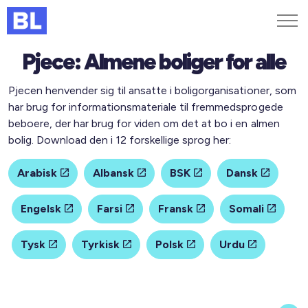
Pjece: Almene boliger for alle
Genveje
Pjecen henvender sig til ansatte i boligorganisationer, som
Find medarbejder
har brug for informationsmateriale til fremmedsprogede
Kurser og arrangementer
beboere, der har brug for viden om det at bo i en almen
Jobportalen
bolig. Download den i 12 forskellige sprog her:
MitBL
Arabisk
Albansk
BSK
Dansk
Engelsk
Farsi
Fransk
Somali
Tysk
Tyrkisk
Polsk
Urdu