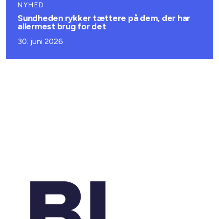
NYHED
Sundheden rykker tættere på dem, der har
allermest brug for det
30. juni 2026