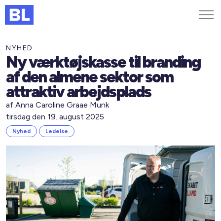
Genveje
NYHED
Ny værktøjskasse til branding
Find medarbejder
af den almene sektor som
Kurser og arrangementer
attraktiv arbejdsplads
Jobportalen
af Anna Caroline Graae Munk
MitBL
tirsdag den 19. august 2025
Nyhed
Ledelse