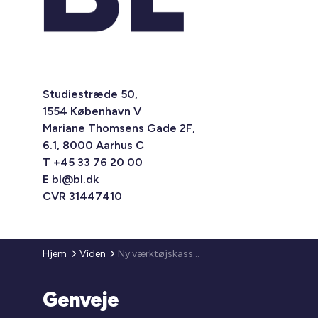
Studiestræde 50,
1554 København V
Mariane Thomsens Gade 2F,
6.1, 8000 Aarhus C
T +45 33 76 20 00
E
bl@bl.dk
CVR 31447410
Hjem
Viden
Ny værktøjskasse til branding af den almene sektor som attraktiv arbejdsplads
Genveje