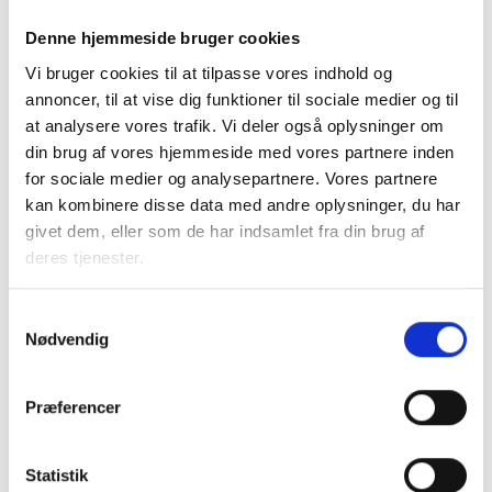
sekretariatet i BL.
Denne hjemmeside bruger cookies
Vi bruger cookies til at tilpasse vores indhold og
Se vidensbladet her
annoncer, til at vise dig funktioner til sociale medier og til
at analysere vores trafik. Vi deler også oplysninger om
din brug af vores hjemmeside med vores partnere inden
for sociale medier og analysepartnere. Vores partnere
kan kombinere disse data med andre oplysninger, du har
givet dem, eller som de har indsamlet fra din brug af
deres tjenester.
Kontakt
Samtykkevalg
Anna Caroline Graae
Nødvendig
Munk
Kommunikationskonsulent og
webredaktør
Præferencer
Tlf: 60 62 01 13
Mail: acm@bl.dk
Statistik