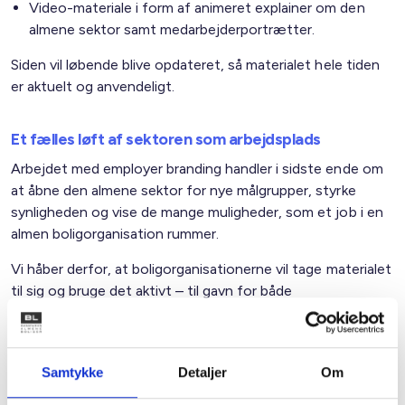
Video-materiale i form af animeret explainer om den
almene sektor samt medarbejderportrætter.
Siden vil løbende blive opdateret, så materialet hele tiden
er aktuelt og anvendeligt.
Et fælles løft af sektoren som arbejdsplads
Arbejdet med employer branding handler i sidste ende om
at åbne den almene sektor for nye målgrupper, styrke
synligheden og vise de mange muligheder, som et job i en
almen boligorganisation rummer.
Vi håber derfor, at boligorganisationerne vil tage materialet
til sig og bruge det aktivt – til gavn for både
organisationerne, medarbejderne og den almene sektor
som helhed.
Hvis I har kommentarer til materialet og idéer til at
Samtykke
Detaljer
Om
videreudvikle det, så er I som altid velkomne til at tage fat i