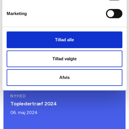
Marketing
Tillad alle
Relateret indhold
Viden
Tillad valgte
NYHED
Topledertræf 2025
25. marts 2025
Afvis
NYHED
Topledertræf 2024
06. maj 2024