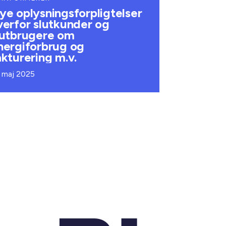
ye oplysningsforpligtelser
verfor slutkunder og
lutbrugere om
nergiforbrug og
akturering m.v.
. maj 2025