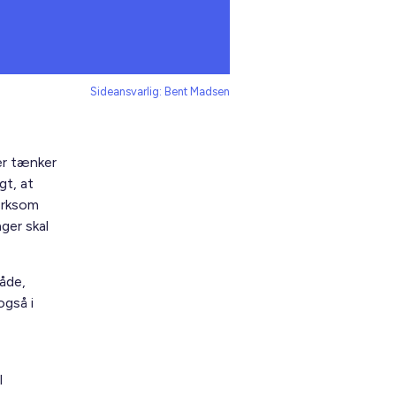
Sideansvarlig: Bent Madsen
er tænker
gt, at
ærksom
ger skal
åde,
også i
l