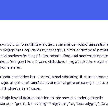
syn og grøn omstilling er noget, som mange boligorganisation
es daglige drift og i deres byggesager. Derfor er det også naturli
e vil markedsføre sig på den indsats. Dog skal man være opm
rkedsføringen ikke må være vildledende, og at faktiske oplysnin
okumenteres.
rombudsmanden har gjort miljømarkedsføring til et indsatsomr
il sige, at det er et område, hvor man vil gøre en særlig indsats, 
til håndhævelse af sager.
les høje krav til dokumentationen, når man anvender generelle
er som ”grøn”, ”klimavenlig”, ”miljøvenlig” og ”bæredygtig”. Da a