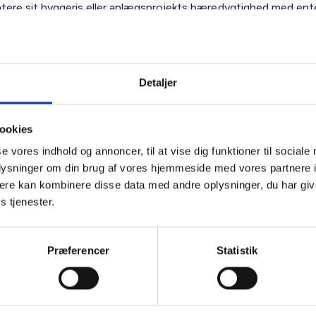
ere sit byggeris eller anlægsprojekts bæredygtighed med ent
r Platin. Det er dog ikke automatisk nok til at opfylde kravene i
øringsloven for brug af betegnelsen ”bæredygtigt”. DGNB-
ringen er ikke en officiel mærkningsordning og kan derfor ikke
k bruges til at markedsføre et byggeri med ”mere miljørigtigt”,
Detaljer
et” og lignende.
være helt berettiget og fornuftigt at anvende miljømarkedsfør
ookies
aler, at man nærlæser forbrugerombudsmandens guide, inden m
se vores indhold og annoncer, til at vise dig funktioner til sociale
oplysninger om din brug af vores hjemmeside med vores partnere 
ere kan kombinere disse data med andre oplysninger, du har giv
s tjenester.
ig hilsen
sen / Mette Nørgaard Larsen
Præferencer
Statistik