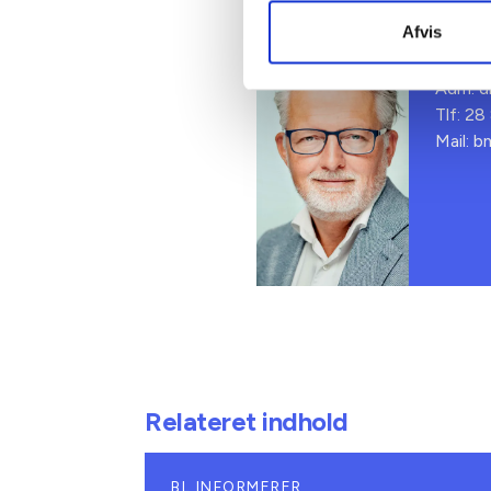
Kontakt
Afvis
Ben
Adm. di
Tlf: 28
Mail: 
Relateret indhold
BL INFORMERER