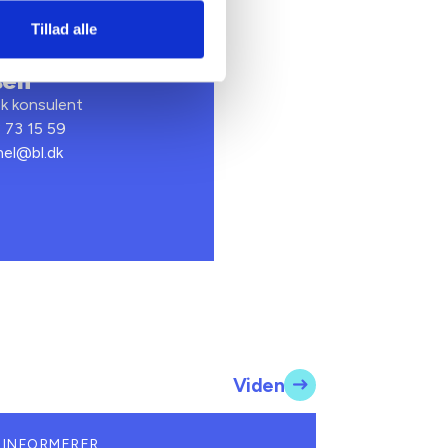
Tillad alle
te Nørgaard
sen
sk konsulent
3 73 15 59
mel@bl.dk
Viden
 INFORMERER