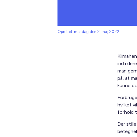
Oprettet: mandag den 2. maj 2022
Klimahen
ind i der
man gern
på, at ma
kunne d
Forbruge
hvilket v
forhold 
Der stil
betegnels