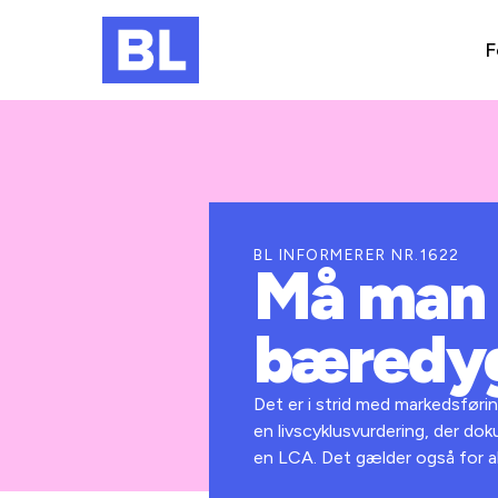
F
BL INFORMERER NR.1622
Må man k
bæredyg
Det er i strid med markedsføring
en livscyklusvurdering, der dok
en LCA. Det gælder også for a