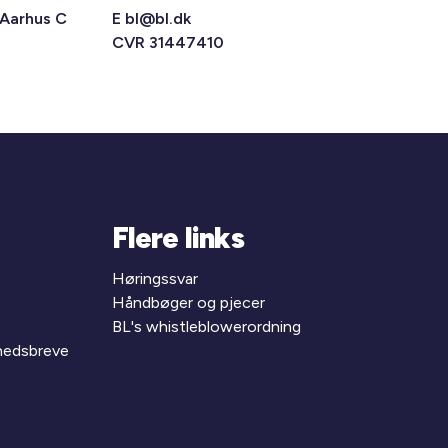
 Aarhus C
E
bl@bl.dk
CVR 31447410
Flere links
Høringssvar
Håndbøger og pjecer
BL's whistleblowerordning
yhedsbreve