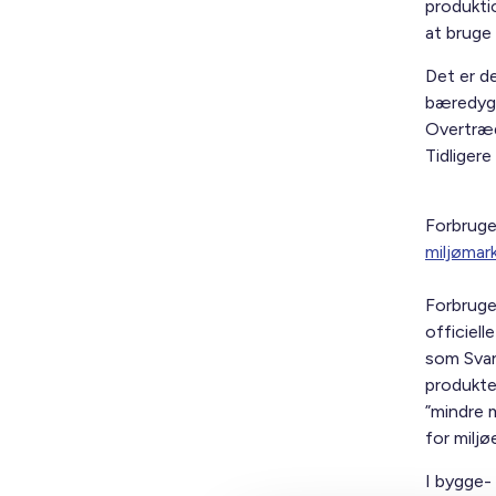
produkti
at bruge
Det er de
bæredygt
Overtræd
Tidliger
Forbrug
miljømar
Forbruge
officiel
som Svan
produkte
”mindre m
for miljø
I bygge-