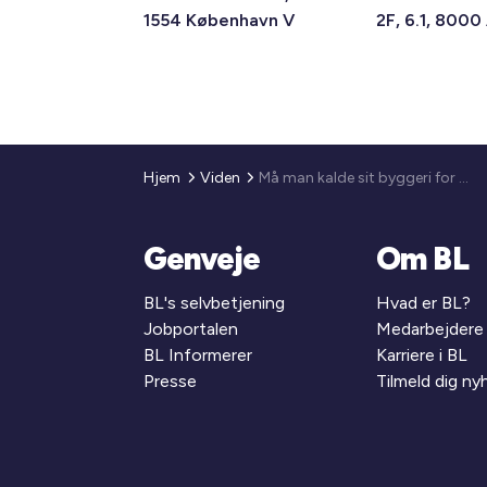
1554 København V
2F, 6.1, 8000
Hjem
Viden
Må man kalde sit byggeri for bæredygtigt?
Genveje
Om BL
BL's selvbetjening
Hvad er BL?
Jobportalen
Medarbejdere
BL Informerer
Karriere i BL
Presse
Tilmeld dig n