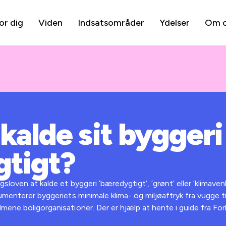
or dig
Viden
Indsatsområder
Ydelser
Om 
alde sit byggeri
tigt?
sloven at kalde et byggeri ’bæredygtigt’, ’grønt’ eller ’klimavenl
umenterer byggeriets minimale klima- og miljøaftryk fra vugge ti
lmene boligorganisationer. Der er hjælp at hente i guide fra 