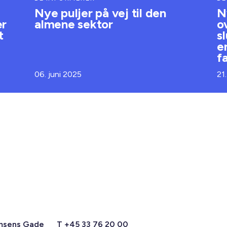
Nye puljer på vej til den
N
er
almene sektor
o
t
s
e
f
06. juni 2025
21
msens Gade
T +45 33 76 20 00