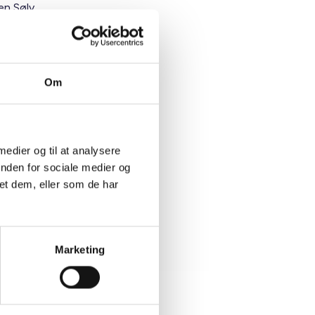
en Sølv,
 ”bedre
Om
ing, men
an går i
 medier og til at analysere
inden for sociale medier og
et dem, eller som de har
Marketing