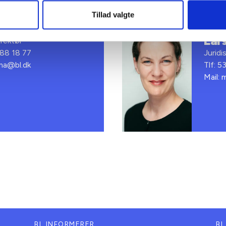
Tillad valgte
t Madsen
Met
Lar
rektør
 88 18 77
Juridi
bma@bl.dk
Tlf: 5
Mail: 
BL INFORMERER
BL