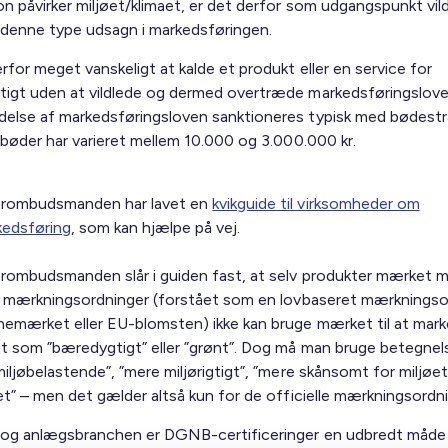
on påvirker miljøet/klimaet, er det derfor som udgangspunkt vi
 denne type udsagn i markedsføringen.
rfor meget vanskeligt at kalde et produkt eller en service for
igt uden at vildlede og dermed overtræde markedsføringslove
else af markedsføringsloven sanktioneres typisk med bødestr
e bøder har varieret mellem 10.000 og 3.000.000 kr.
erombudsmanden har lavet en
kvikguide til virksomheder om
kedsføring
, som kan hjælpe på vej.
rombudsmanden slår i guiden fast, at selv produkter mærket 
le mærkningsordninger (forstået som en lovbaseret mærkningso
emærket eller EU-blomsten) ikke kan bruge mærket til at mar
t som ”bæredygtigt” eller ”grønt”. Dog må man bruge betegne
iljøbelastende”, ”mere miljørigtigt”, ”mere skånsomt for miljøet
et” – men det gælder altså kun for de officielle mærkningsordni
 og anlægsbranchen er DGNB-certificeringer en udbredt måde