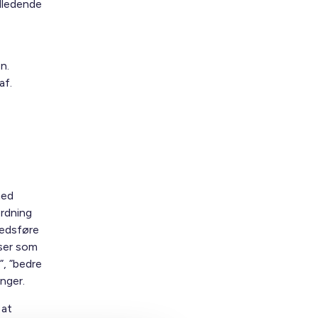
ldledende
n.
af.
med
rdning
kedsføre
lser som
”, ”bedre
nger.
 at