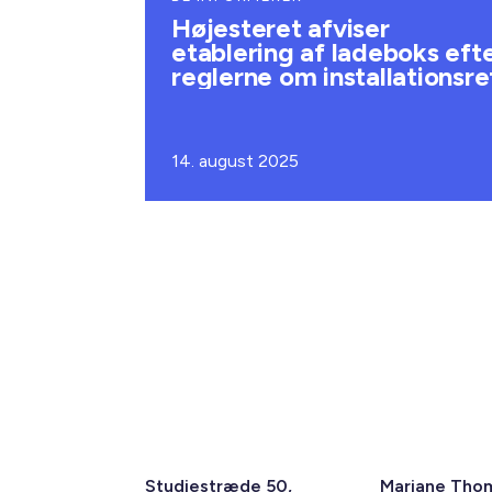
Højesteret afviser
etablering af ladeboks eft
reglerne om installationsre
14. august 2025
Studiestræde 50,
Mariane Tho