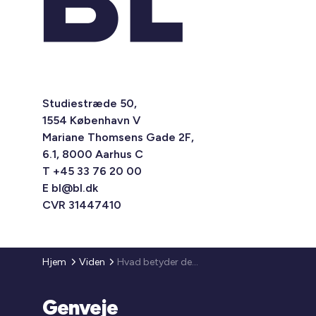
Studiestræde 50,
1554 København V
Mariane Thomsens Gade 2F,
6.1, 8000 Aarhus C
T +45 33 76 20 00
E
bl@bl.dk
CVR 31447410
Hjem
Viden
Hvad betyder det at være et udsat boligområde?
Genveje