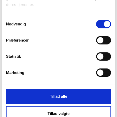
deres tjenester.
Samtykkevalg
Nødvendig
Præferencer
Se siden om parallelsamfund
Statistik
Marketing
Tillad alle
Tillad valgte