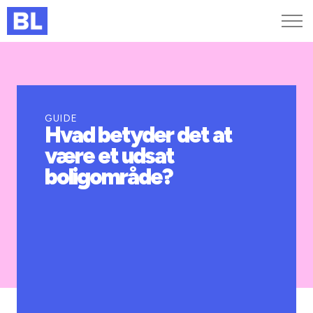
Genveje
Find medarbejder
Kurser og arrangementer
GUIDE
Hvad betyder det at
Jobportalen
være et udsat
MitBL
boligområde?