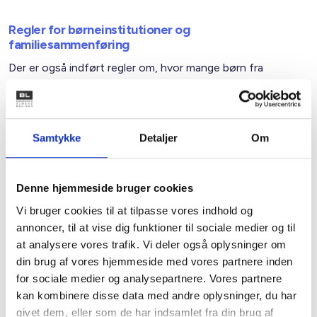
Regler for børneinstitutioner og
familiesammenføring
Der er også indført regler om, hvor mange børn fra
området, der må gå i den lokale børnehave eller vuggestue
og om, at der skal laves sprogprøver, som kan være en
forudsætning for børns oprykning på nyt klassetrin i skoler,
hvor mere end 30 % af børnene kommer fra et udsat
Samtykke
Detaljer
Om
boligområde. Endelig er der regler, som siger, at beboere i
disse boligområder som hovedregel ikke kan opnå
familiesammenføring.
Denne hjemmeside bruger cookies
Vi bruger cookies til at tilpasse vores indhold og
annoncer, til at vise dig funktioner til sociale medier og til
Spørgsmål/svar om
at analysere vores trafik. Vi deler også oplysninger om
parallelsamfund
din brug af vores hjemmeside med vores partnere inden
for sociale medier og analysepartnere. Vores partnere
kan kombinere disse data med andre oplysninger, du har
givet dem, eller som de har indsamlet fra din brug af