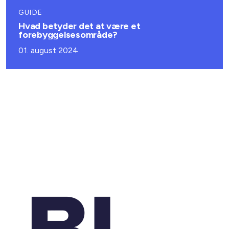
GUIDE
Hvad betyder det at være et
forebyggelsesområde?
01. august 2024