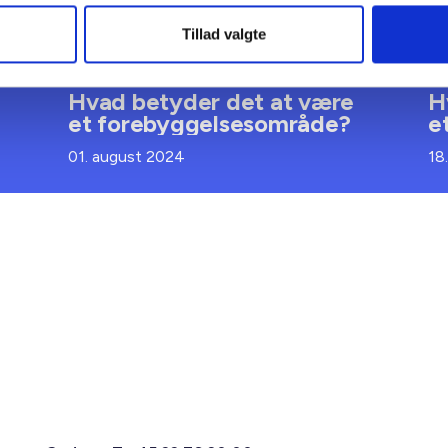
Tillad valgte
GUIDE
GU
Hvad betyder det at være
H
et forebyggelsesområde?
e
01. august 2024
18