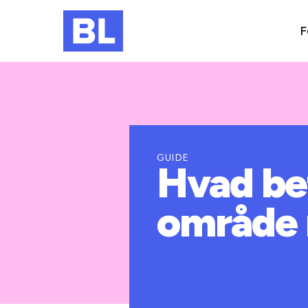
F
GUIDE
Hvad be
område 