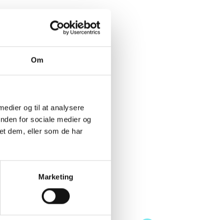
 høj
tefælle
Om
sydelse,
lutte
lle har
øbsydelse
 medier og til at analysere
inden for sociale medier og
endelse.
et dem, eller som de har
mmunen,
Marketing