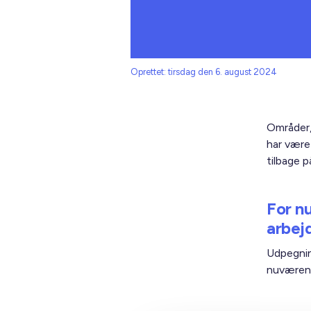
Oprettet: tirsdag den 6. august 2024
Områder,
har være
tilbage på
For n
arbej
Udpegnin
nuværend