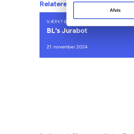
Relateret indhold
Afvis
VÆRKTØJ
BL's Jurabot
21. november 2024