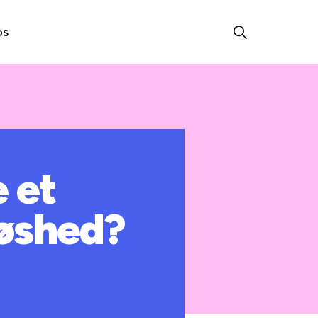
os
 et
løshed?