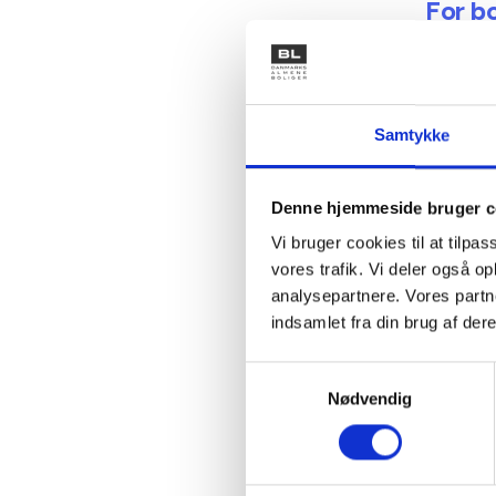
For b
Kommunen
arbejdslø
området,
Kriterie
Samtykke
ikke må 
uddannel
Denne hjemmeside bruger c
også at 
modtaget
Vi bruger cookies til at tilpas
i 6 måne
vores trafik. Vi deler også 
Boligen 
analysepartnere. Vores partn
Boligsøge
indsamlet fra din brug af dere
området, 
hvis de b
Samtykkevalg
Nødvendig