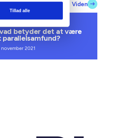
Viden
Tillad alle
IDE
vad betyder det at være
t parallelsamfund?
. november 2021