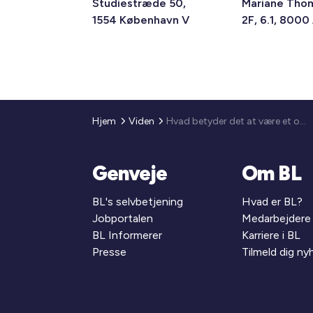
Studiestræde 50,
Mariane Tho
1554 København V
2F, 6.1, 8000
Hjem
Viden
Hvad betyder det at være et område med høj arbejdsløshed?
Genveje
Om BL
BL's selvbetjening
Hvad er BL?
Jobportalen
Medarbejdere
BL Informerer
Karriere i BL
Presse
Tilmeld dig n