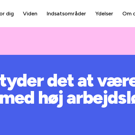
or dig
Viden
Indsatsområder
Ydelser
Om 
tyder det at være
med høj arbejds