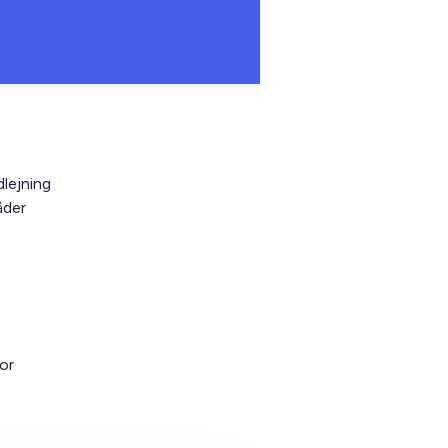
dlejning
åder
or