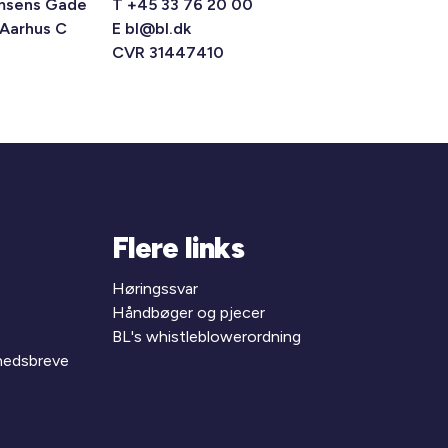
msens Gade
T +45 33 76 20 00
 Aarhus C
E
bl@bl.dk
CVR 31447410
Flere links
Høringssvar
Håndbøger og pjecer
BL's whistleblowerordning
yhedsbreve