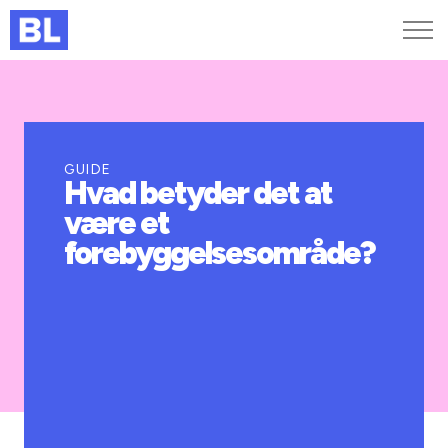
Genveje
Find medarbejder
Kurser og arrangementer
GUIDE
Hvad betyder det at
Jobportalen
være et
MitBL
forebyggelsesområde?