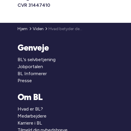
CVR 31447410
Hjem
Viden
Hvad betyder det at være et forebyggelsesområde?
Genveje
BL's selvbetjening
Jobportalen
BL Informerer
Presse
Om BL
Hvad er BL?
Medarbejdere
Karriere i BL
Tilmeld dig nyhedsbreve