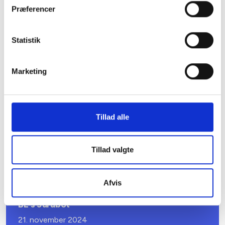
Præferencer
Statistik
Marketing
Tillad alle
Tillad valgte
Relateret indhold
Viden
Afvis
VÆRKTØJ
BL's Jurabot
21. november 2024