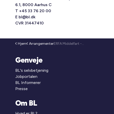
6.1, 8000 Aarhus C
T +45 33 76 20 00
E
bl@bl.dk
CVR 31447410
Hjem
Arrangementer
ERFA Middelfart - Grøn omstilling i praksis – solceller, ladepunkter og stærke fællesskaber (26-131)
Genveje
BL's selvbetjening
Jobportalen
BL Informerer
Presse
Om BL
Hvad er BL?