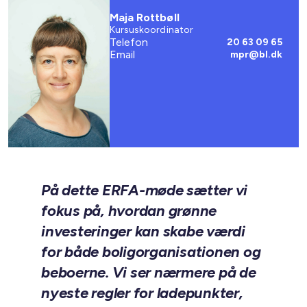
Maja Rottbøll
Kursuskoordinator
Telefon
20 63 09 65
Email
mpr@bl.dk
På dette ERFA-møde sætter vi
fokus på, hvordan grønne
investeringer kan skabe værdi
for både boligorganisationen og
beboerne. Vi ser nærmere på de
nyeste regler for ladepunkter,