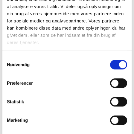
en uge inden mødets afholdelse
at analysere vores trafik. Vi deler også oplysninger om
Tilmelding sker efter "først til mølle-
din brug af vores hjemmeside med vores partnere inden
princippet"
for sociale medier og analysepartnere. Vores partnere
Vi forbeholder os ret til at rykke rundt
kan kombinere disse data med andre oplysninger, du har
på deltagere med mere end tre fra
givet dem, eller som de har indsamlet fra din brug af
samme organisation, så der også er
deres tjenester.
plads til deltagere fra andre
organisationer
Samtykkevalg
Nødvendig
Spørgsmål
Har du spørgsmål, kan du kontakte:
Præferencer
Mikkel Jungshoved på //
mju@bl.dk
,
Henrik
Madsen //
hma@bl.dk
,
Maja Pinkowski
Statistik
Rottbøll //
mpr@bl.dk
Arrangør
Marketing
BL arrangerer ERFA-møderne gennem
DriftsNet. Læs mere
DriftsNet | BL -