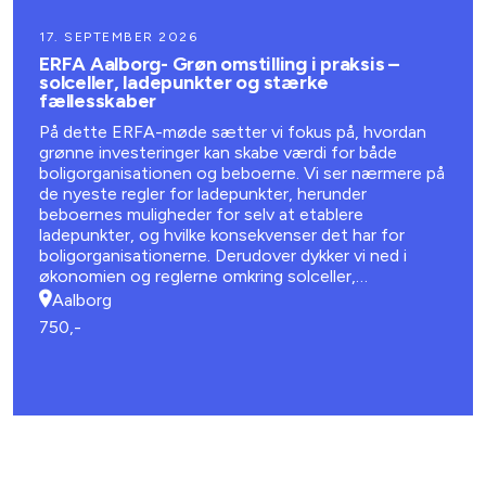
17. SEPTEMBER 2026
ERFA Aalborg- Grøn omstilling i praksis –
solceller, ladepunkter og stærke
fællesskaber
På dette ERFA-møde sætter vi fokus på, hvordan
grønne investeringer kan skabe værdi for både
boligorganisationen og beboerne. Vi ser nærmere på
de nyeste regler for ladepunkter, herunder
beboernes muligheder for selv at etablere
ladepunkter, og hvilke konsekvenser det har for
boligorganisationerne. Derudover dykker vi ned i
økonomien og reglerne omkring solceller,
batteriløsninger og energifællesskaber.
Aalborg
750,-