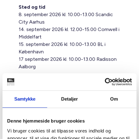
Sted og tid
8. september 2026 kl. 10.00-13.00 Scandic
City Aarhus
14. september 2026 kl. 12.00-15.00 Comwell i
Middelfart
15. september 2026 kl. 10.00-13.00 BL i
København
17 september 2026 kl. 10.00-13.00 Radisson
Aalborg
Pris
Prisen er 750 kr. Hvis du er forhindret i at
deltage, skal afbud sendes hurtigst muligt til
Samtykke
Detaljer
Om
mpr@bl.dk
. Der vil blive opkrævet No Show
Fee på 500 kroner.
Denne hjemmeside bruger cookies
OBS
Vi bruger cookies til at tilpasse vores indhold og
Fristen for tilmelding- og afmelding er
annoncer, til at vise dig funktioner til sociale medier og til