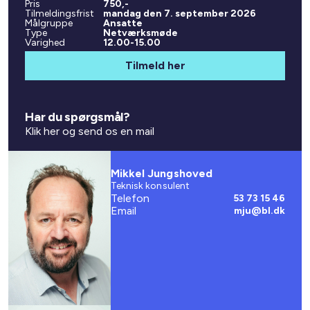
Pris
750,-
Tilmeldingsfrist
mandag den 7. september 2026
Målgruppe
Ansatte
Type
Netværksmøde
Varighed
12.00-15.00
Tilmeld her
Har du spørgsmål?
Klik her og send os en mail
Mikkel Jungshoved
Teknisk konsulent
Telefon
53 73 15 46
Email
mju@bl.dk