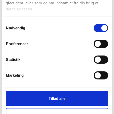
09. april 2026
givet dem, eller som de har indsamlet fra din brug af
deres tjenester.
GUIDE
Samtykkevalg
Ambitionsworkshop
Nødvendig
09. april 2026
Præferencer
Statistik
Marketing
Tillad alle