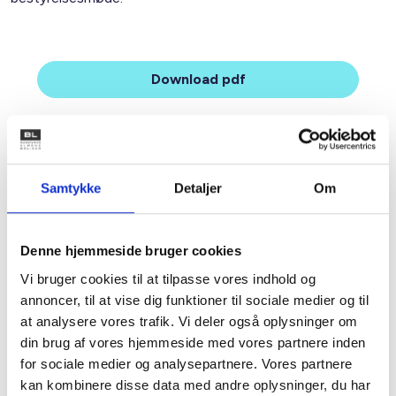
Download pdf
Samtykke
Detaljer
Om
Relateret indhold
Viden
VÆRKTØJ
Denne hjemmeside bruger cookies
Guides og værktøjer
Vi bruger cookies til at tilpasse vores indhold og
09. april 2026
annoncer, til at vise dig funktioner til sociale medier og til
at analysere vores trafik. Vi deler også oplysninger om
din brug af vores hjemmeside med vores partnere inden
VÆRKTØJ
for sociale medier og analysepartnere. Vores partnere
Prioriteringsworkshop
kan kombinere disse data med andre oplysninger, du har