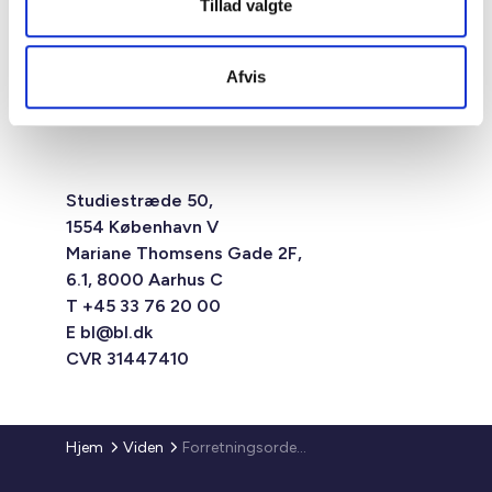
Tillad valgte
Afvis
Studiestræde 50,
1554 København V
Mariane Thomsens Gade 2F,
6.1, 8000 Aarhus C
T +45 33 76 20 00
E
bl@bl.dk
CVR 31447410
Hjem
Viden
Forretningsorden for afdelingsbestyrelsen