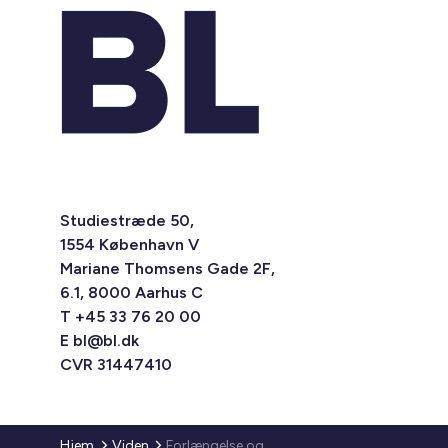
Studiestræde 50,
1554 København V
Mariane Thomsens Gade 2F,
6.1, 8000 Aarhus C
T +45 33 76 20 00
E
bl@bl.dk
CVR 31447410
Hjem
Viden
Forlængelse og ændring af forsamlingsforbud – og nye og skærpede restriktioner på grund af coronasmitte