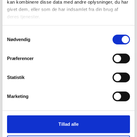
kan kombinere disse data med andre oplysninger, du har
Mail: spe@bl.dk
givet dem, eller som de har indsamlet fra din brug af
deres tjenester.
Samtykkevalg
Nødvendig
Præferencer
Relateret indhold
Viden
Statistik
BL INFORMERER
Kontanthjælpsreformen og mulige
Marketing
konsekvenser
27. august 2025
Tillad alle
BL INFORMERER