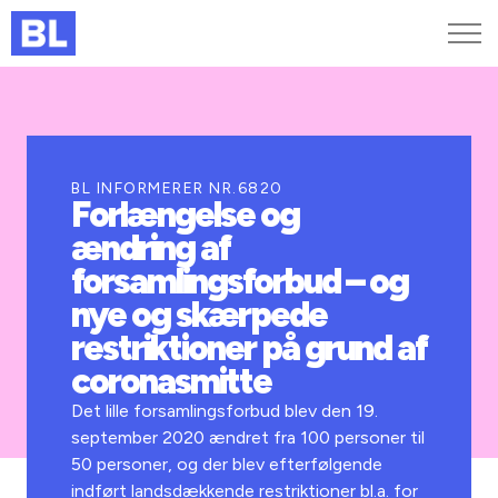
Genveje
Find medarbejder
Kurser og arrangementer
BL INFORMERER NR.6820
Forlængelse og
Jobportalen
ændring af
MitBL
forsamlingsforbud – og
nye og skærpede
restriktioner på grund af
coronasmitte
Det lille forsamlingsforbud blev den 19.
september 2020 ændret fra 100 personer til
50 personer, og der blev efterfølgende
indført landsdækkende restriktioner bl.a. for