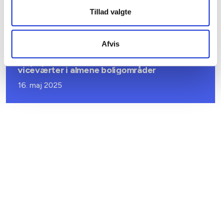
Udbyttefrikort til almene boligforeninger
Tillad valgte
02. juni 2025
Afvis
BL INFORMERER
To puljer med fælles formål: Sociale
viceværter i almene boligområder
16. maj 2025