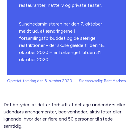
restauranter, natteliv og private fester.
Sundhedsministeren har den 7. oktober
meldt ud, at ændringerne i
forsamlingsforbuddet og de særlige
restriktioner - der skulle gælde til den 18.
oktober 2020 – er forlænget til den 31.
oktober 2020.
Oprettet: torsdag den 8. oktober 2020
Sideansvarlig: Bent Madsen
Det betyder, at det er forbudt at deltage i indendørs eller
udendørs arrangementer, begivenheder, aktiviteter eller
lignende, hvor der er flere end 50 personer til stede
samtidig.