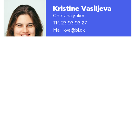
Kristine Vasiljeva
Chefanalytiker
Tlf: 23 93 93 27
Mail: kva@bl.dk
Relateret indhold
Viden
ANALYSER
Faktaark: Flere almene ungdomsboliger giver
studerende adgang til betalige boliger