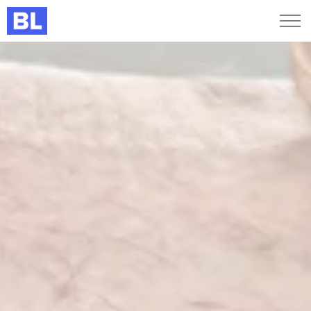
Genveje
Find medarbejder
Kurser og arrangementer
Jobportalen
MitBL