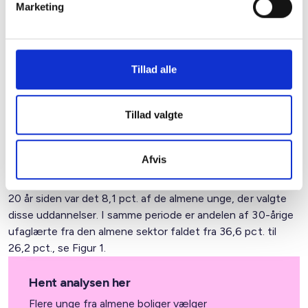
Marketing
Færre unge fra det almene er ufaglærte og flere får
en velfærdsuddannelse
Den almene sektor har haft en kraftig fremgang i andelen
Tillad alle
af velfærdsuddannede. Det viser en analyse, som BL har
lavet i samarbejde med Arbejderbevægelsens Erhvervsråd
(AE).
Tillad valgte
I dag har 16,4 pct. af 30-årige fra den almene sektor
afsluttet en velfærdsuddannelse såsom social- og
Afvis
sundhedshjælper og -assistent, pædagogisk assistent,
pædagog, socialrådgiver, lærer og sygeplejerske. For godt
20 år siden var det 8,1 pct. af de almene unge, der valgte
disse uddannelser. I samme periode er andelen af 30-årige
ufaglærte fra den almene sektor faldet fra 36,6 pct. til
26,2 pct., se Figur 1.
Hent analysen her
Flere unge fra almene boliger vælger