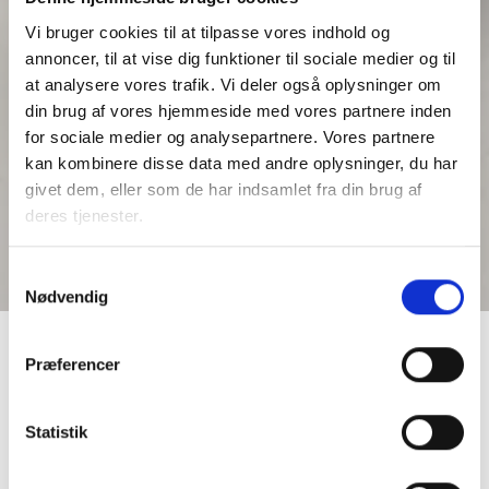
Vi bruger cookies til at tilpasse vores indhold og
annoncer, til at vise dig funktioner til sociale medier og til
at analysere vores trafik. Vi deler også oplysninger om
din brug af vores hjemmeside med vores partnere inden
for sociale medier og analysepartnere. Vores partnere
kan kombinere disse data med andre oplysninger, du har
givet dem, eller som de har indsamlet fra din brug af
deres tjenester.
Samtykkevalg
Nødvendig
Hver sjette ung fra den almene sektor
Præferencer
afslutter en velfærdsuddannelse –
andelen er højere end blandt unge fra
Statistik
øvrige boligformer.