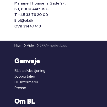
Mariane Thomsens Gade 2F,
6.1, 8000 Aarhus C
T +45 33 76 20 00
E
bl@bl.dk
CVR 31447410
Hjem
Viden
ERFA-møder: Lær at omsætte grønne ambitioner til konkrete resultater
Genveje
BL's selvbetjening
Jobportalen
BL Informerer
Presse
Om BL