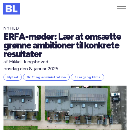
Genveje
NYHED
ERFA-møder: Lær at omsætte
Find medarbejder
grønne ambitioner til konkrete
Kurser og arrangementer
resultater
Jobportalen
af Mikkel Jungshoved
MitBL
onsdag den 8. januar 2025
Nyhed
Drift og administration
Energi og klima