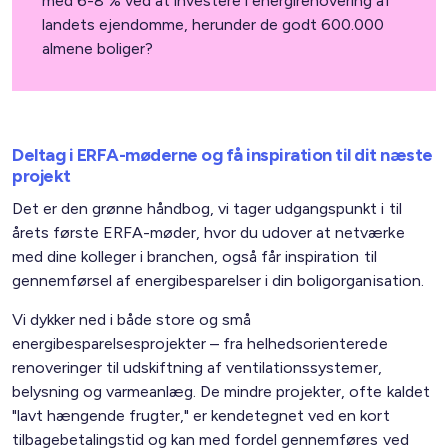
med 6-8 % ved at investere i energirenovering af
landets ejendomme, herunder de godt 600.000
almene boliger?
Deltag i ERFA-møderne og få inspiration til dit næste
projekt
Det er den grønne håndbog, vi tager udgangspunkt i til
årets første ERFA-møder, hvor du udover at netværke
med dine kolleger i branchen, også får inspiration til
gennemførsel af energibesparelser i din boligorganisation.
Vi dykker ned i både store og små
energibesparelsesprojekter – fra helhedsorienterede
renoveringer til udskiftning af ventilationssystemer,
belysning og varmeanlæg. De mindre projekter, ofte kaldet
"lavt hængende frugter," er kendetegnet ved en kort
tilbagebetalingstid og kan med fordel gennemføres ved