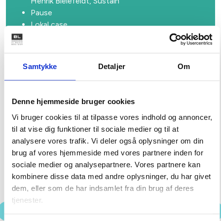
Henrik Bielefeldt, Sustain
Pause
Lokal case
Workshop – hvordan kommer vi i gang?
Tak for i dag
Samtykke
Detaljer
Om
Denne hjemmeside bruger cookies
Find ERFA-mødet nær dig
Se alle
Vi bruger cookies til at tilpasse vores indhold og annoncer,
til at vise dig funktioner til sociale medier og til at
26. AUGUST 2026
analysere vores trafik. Vi deler også oplysninger om din
Byggeriets jura i praksis: Grundkøbsaftalen
og håndtering af risici (København)
brug af vores hjemmeside med vores partnere inden for
sociale medier og analysepartnere. Vores partnere kan
BL og Poul Schmith inviterer jurister, projektledere
kombinere disse data med andre oplysninger, du har givet
og byggeansvarlige i den almene boligsektor til et
frokostmøde med fokus på grundkøbsaftalen og
dem, eller som de har indsamlet fra din brug af deres
effektiv håndtering af de risici, der kan få store
tjenester.
økonomiske og tidsmæssige konsekvenser i et
alment byggeprojekt.
Previous
N