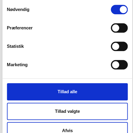
København V
Samtykkevalg
500,-
Nødvendig
Præferencer
Statistik
Marketing
Kontakt
Mikkel Jungshoved
Tillad alle
Teknisk konsulent
Tlf: 53 73 15 46
Tillad valgte
Mail: mju@bl.dk
Afvis