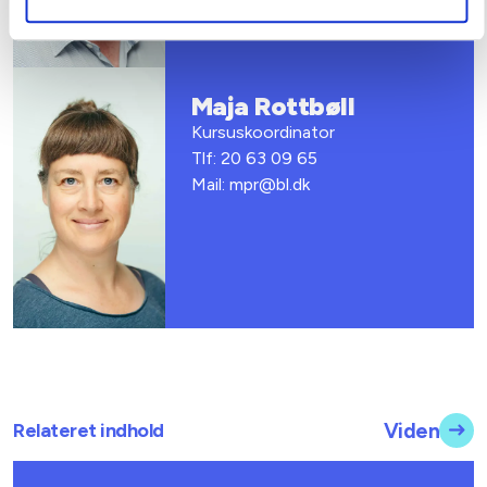
Maja Rottbøll
Kursuskoordinator
Tlf: 20 63 09 65
Mail: mpr@bl.dk
Relateret indhold
Viden