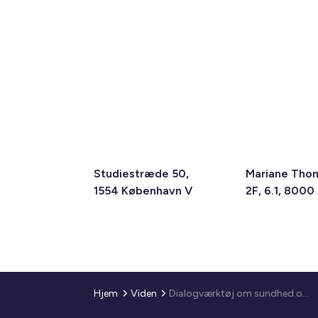
Studiestræde 50,
Mariane Tho
1554 København V
2F, 6.1, 8000
Hjem
Viden
Dialogværktøj om sundhed og beskæftigelse