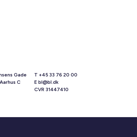
msens Gade
T +45 33 76 20 00
 Aarhus C
E
bl@bl.dk
CVR 31447410