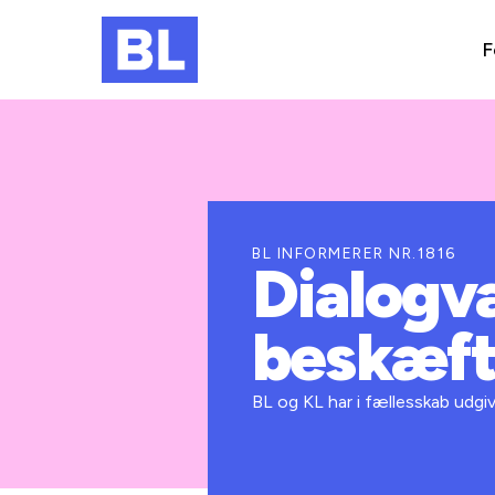
F
BL INFORMERER NR.1816
Dialogv
beskæft
BL og KL har i fællesskab udgi