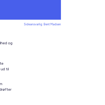
Sideansvarlig: Bent Madsen
ndhed og
te
ud til
om
drøfter