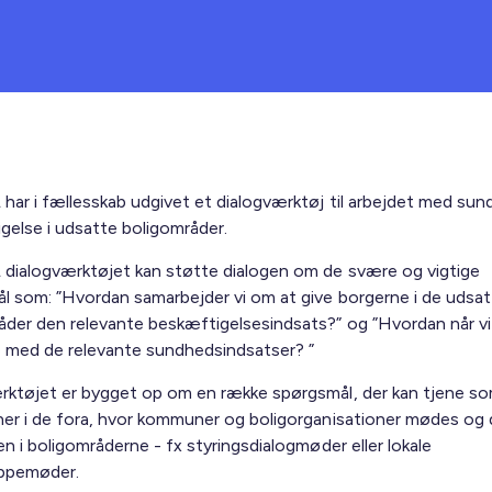
 har i fællesskab udgivet et dialogværktøj til arbejdet med su
gelse i udsatte boligområder.
 dialogværktøjet kan støtte dialogen om de svære og vigtige
l som: ”Hvordan samarbejder vi om at give borgerne i de udsat
åder den relevante beskæftigelsesindsats?” og ”Hvordan når vi 
 med de relevante sundhedsindsatser? ”
rktøjet er bygget op om en række spørgsmål, der kan tjene s
ner i de fora, hvor kommuner og boligorganisationer mødes og 
en i boligområderne - fx styringsdialogmøder eller lokale
uppemøder.