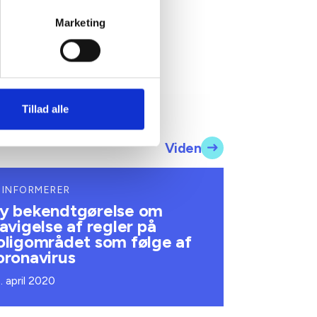
Marketing
Tillad alle
Viden
 INFORMERER
y bekendtgørelse om
ravigelse af regler på
oligområdet som følge af
oronavirus
. april 2020