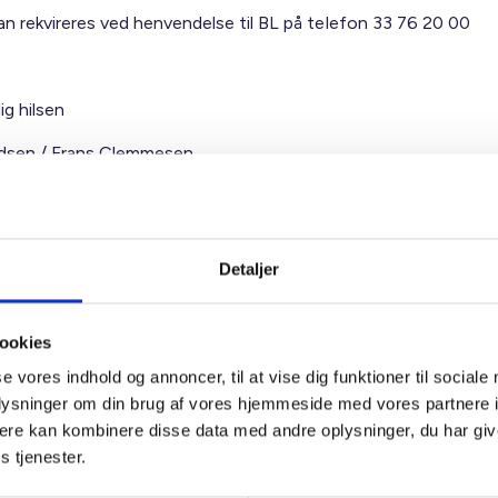
an rekvireres ved henvendelse til BL på telefon 33 76 20 00
ig hilsen
dsen / Frans Clemmesen
Detaljer
ookies
t Madsen
se vores indhold og annoncer, til at vise dig funktioner til sociale
rektør
oplysninger om din brug af vores hjemmeside med vores partnere 
 88 18 77
ere kan kombinere disse data med andre oplysninger, du har giv
bma@bl.dk
s tjenester.