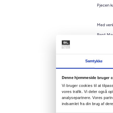
Pjecen k
Med venl
Bent Ma
Samtykke
Kontakt
Denne hjemmeside bruger c
Ben
Vi bruger cookies til at tilpas
Adm. di
vores trafik. Vi deler også 
Tlf: 28
analysepartnere. Vores partn
Mail: 
indsamlet fra din brug af dere