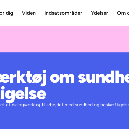
or dig
Viden
Indsatsområder
Ydelser
Om 
ærktøj om sundh
igelse
vet et dialogværktøj til arbejdet med sundhed og beskæftigelse