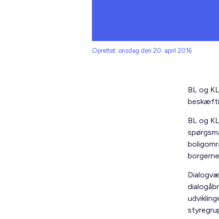
Oprettet: onsdag den 20. april 2016
BL og KL
beskæfti
BL og KL
spørgsmå
boligomr
borgerne
Dialogvæ
dialogåb
udvikling
styregr