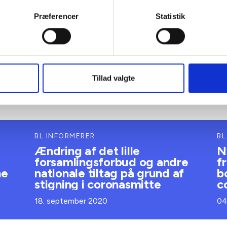
Præferencer
Statistik
Tillad valgte
BL INFORMERER
BL
Ændring af det lille
N
forsamlingsforbud og andre
f
ne
nationale tiltag på grund af
b
stigning i coronasmitte
c
18. september 2020
04