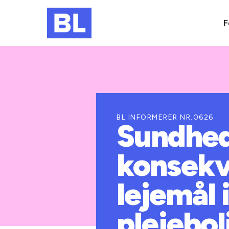
F
BL INFORMERER NR.0626
Sundhe
konsekv
lejemål 
plejebol