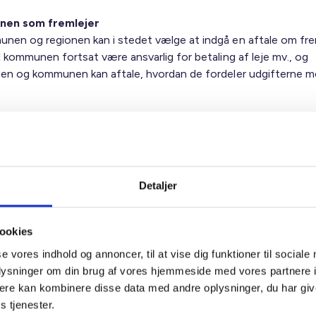
nen som fremlejer
nen og regionen kan i stedet vælge at indgå en aftale om fre
l kommunen fortsat være ansvarlig for betaling af leje mv., og
nen og kommunen kan aftale, hvordan de fordeler udgifterne m
nen ønsker ikke at overtage boligerne fra kommunen
egionen ikke ønsker at benytte sig af de boliger, som kommune
t lejeaftale om, regulerer den hidtidige aftale ofte, hvornår bo
siges.
Detaljer
r væsentligt at bemærke, at boligerne er mærket som ældreboli
n erhvervslejeaftale opsiges, overgår ansvaret for visitation,
ookies
der for tomgangsleje, til kommunen.
se vores indhold og annoncer, til at vise dig funktioner til sociale
oplysninger om din brug af vores hjemmeside med vores partnere 
nen ønsker at eje boligerne
ere kan kombinere disse data med andre oplysninger, du har giv
egionen ønsker at overtage ejerskabet af boligerne, vil de skull
s tjenester.
gges som almene boliger i overensstemmelse med de almindel