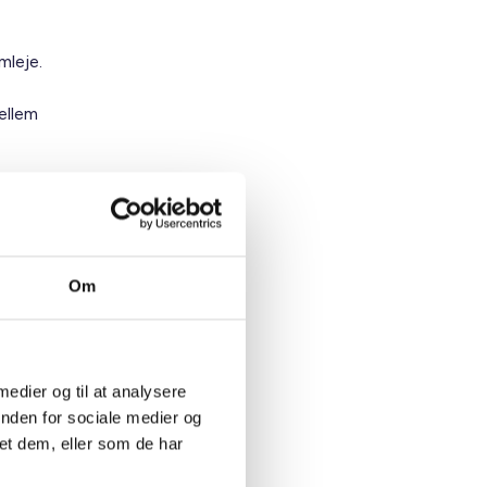
mleje.
ellem
n har
ligerne
Om
ger.
 medier og til at analysere
inden for sociale medier og
et dem, eller som de har
e
ige