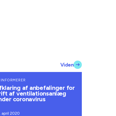
Viden
 INFORMERER
fklaring af anbefalinger for
rift af ventilationsanlæg
nder coronavirus
. april 2020