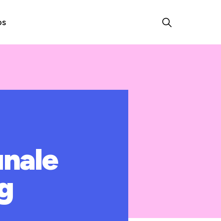
os
nale
og