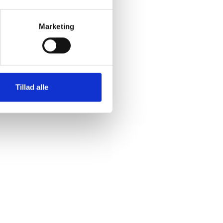
g
Marketing
 formelle
r:
Tillad alle