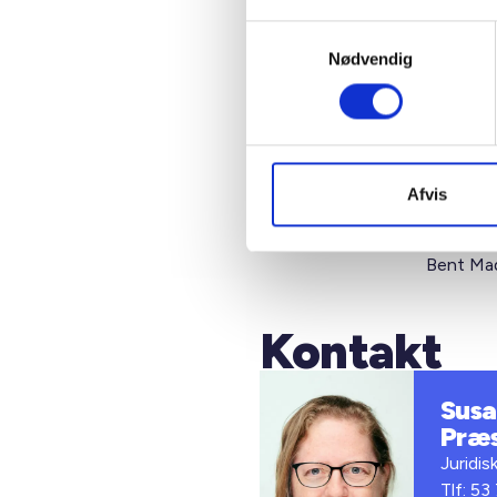
regler
Samtykkevalg
eventu
Nødvendig
KL har p
regler - 
Midlerti
Afvis
Med venl
Bent Mad
Kontakt
Susan
Præ
Juridis
Tlf: 53