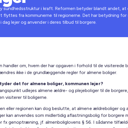
ny sundhedsstruktur i kraft. Reformen betyder blandt andet, at
lyttes fra kommunerne til regionerne. Det har betydning for
dag lejer og anvender i deres tilbud til borgere.
 handler om, hvem der har opgaven i forhold til de visiterede 
ændres ikke i de grundlæggende regler for almene boliger.
tyder det for almene boliger, kommunen lejer?
ngspunkt udlejes almene ældre- og plejeboliger til de borgere
visiterer til boligerne.
 eller regionen kan dog beslutte, at almene ældreboliger og 
iger kan anvendes som midlertidig aflastningsbolig for borgere
r fx genoptræning, jf. almenboliglovens § 56. I sådanne tilfæld