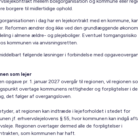
rvslejekontrakt mellem boligorganisation og kommune eller reg
ere borgere til midlertidige ophold.
igorganisationen i dag har en lejekontrakt med en kommune, kan
r. Reformen ændrer dog ikke ved den grundlæggende økonom
deling i almene ældre- og plejeboliger. Eventuel tomgangsrisiko 
hos kommunen via anvisningsretten.
middelbart følgende løsninger i forbindelse med opgaveoverga
nen som lejer
n opgave pr. 1. januar 2027 overgår til regionen, vil regionen s
gspunkt overtage kommunens rettigheder og forpligtelser i de
g, det følger af overgangsloven.
tyder, at regionen kan indtræde i lejeforholdet i stedet for
nen jf. erhvervslejelovens § 55, hvor kommunen kan indgå aft
vsleje. Regionen overtager dermed alle de forpligtelser i
ontrakten, som kommunen har haft.