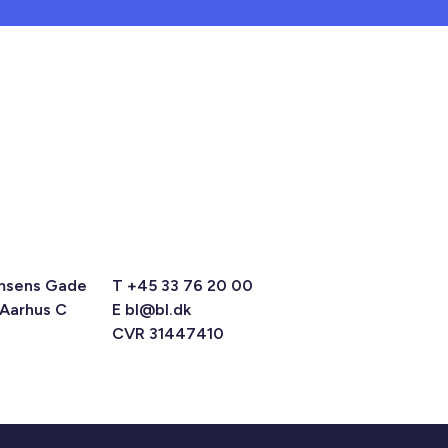
msens Gade
T +45 33 76 20 00
 Aarhus C
E
bl@bl.dk
CVR 31447410