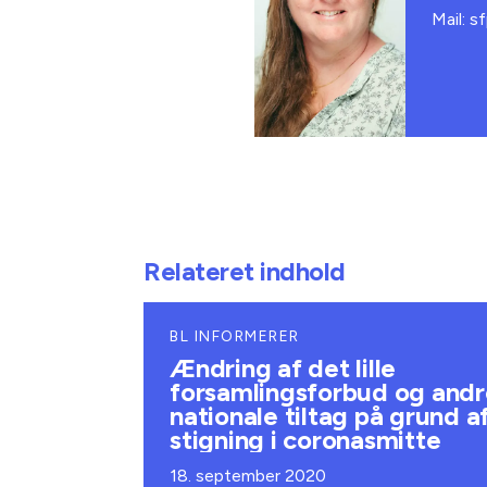
Mail: s
Relateret indhold
BL INFORMERER
Ændring af det lille
forsamlingsforbud og andr
nationale tiltag på grund a
stigning i coronasmitte
18. september 2020