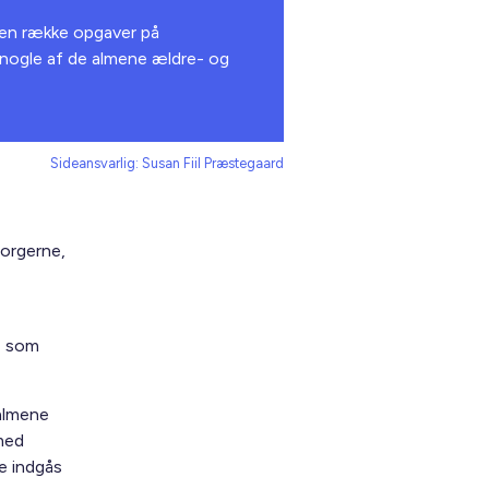
 en række opgaver på
 nogle af de almene ældre- og
Sideansvarlig: Susan Fiil Præstegaard
borgerne,
, som
almene
 med
e indgås