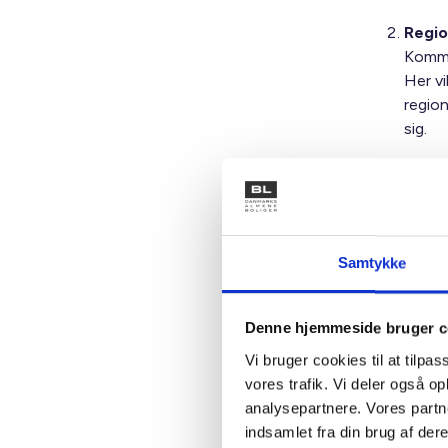
Regio
Kommu
Her vi
regio
sig.
Regio
Hvis r
indgåe
kan op
Samtykke
Det e
Hvis e
Denne hjemmeside bruger c
herun
Vi bruger cookies til at tilpas
vores trafik. Vi deler også 
Regio
analysepartnere. Vores partn
Hvis r
indsamlet fra din brug af dere
nedlæ