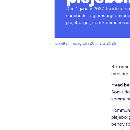
Den 1. januar 2027 træder en 
sundheds- og omsorgsområdet f
plejeboliger, som kommunerne i 
Oprettet: fredag den 20. marts 2026
Reformen
men der 
Hvad be
Som udga
kommunen 
Kommunen
plejebol
behov fo