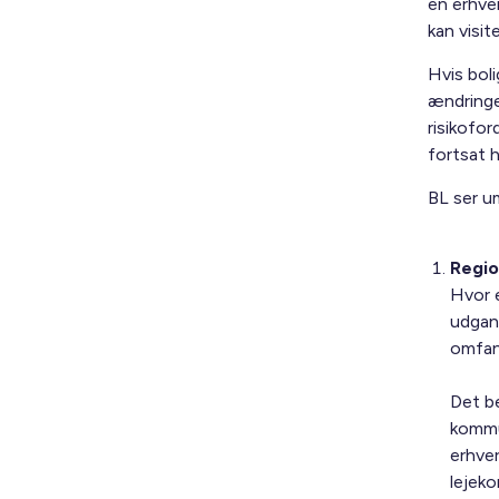
en erhve
kan visit
Hvis bol
ændringe
risikofor
fortsat 
BL ser u
Regio
Hvor e
udgan
omfan
Det be
kommu
erhver
lejek