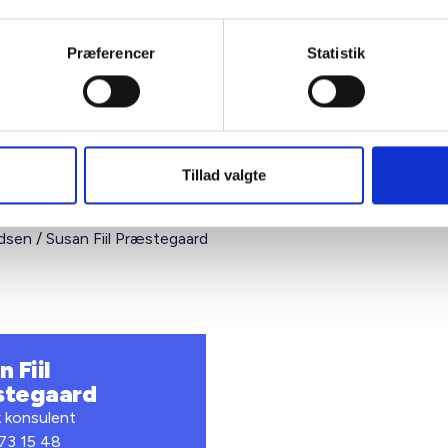
 om afvikling af almene boliger, herunder fx at ydelsesstøtte o
el garanti for lån ophører.
Præferencer
Statistik
å sin hjemmeside en længere og mere deltaljeret beskrivelse af
både i forhold til kommunale ældreboliger og almene ældrebolige
dige pladser bygget efter almenboliglovens regler
Tillad valgte
ig hilsen
sen / Susan Fiil Præstegaard
 Fiil
stegaard
k konsulent
 73 15 48