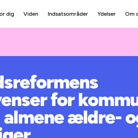
or dig
Viden
Indsatsområder
Ydelser
Om 
dsreformens
enser for kommu
i almene ældre- 
iger