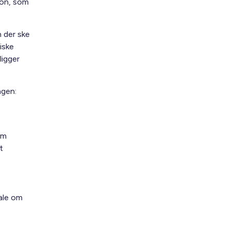
ion, som
 der ske
iske
ligger
ngen:
om
t
ale om