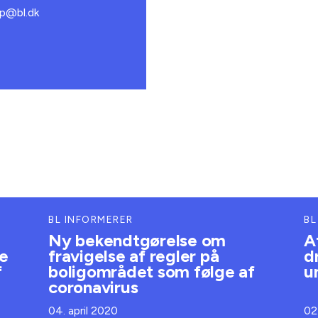
fp@bl.dk
BL INFORMERER
BL
Ny bekendtgørelse om
A
e
fravigelse af regler på
d
f
boligområdet som følge af
u
coronavirus
04. april 2020
02