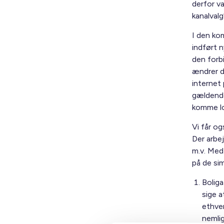
derfor va
kanalval
I den ko
indført n
den forb
ændrer d
internet 
gældende,
komme lo
Vi får og
Der arbe
m.v. Med
på de sim
Boliga
sige a
ethver
nemlig