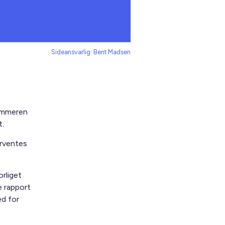
Sideansvarlig: Bent Madsen
sommeren
t.
orventes
rliget
e rapport
ed for