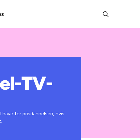
os
bel-TV-
 have for prisdannelsen, hvis
.