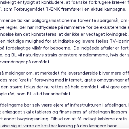
nskeligt éntydigt at konkludere, at ”danske forbrugere kræver f
g”, som Forbrugerrådet TÆNK fremfører i en aktuel kampagne.
mmende tid kan boligorganisationerne forvente spørgsmål, om 
ye regler, der har indflydelse på rammerne for de eksisterende af
indelse kan det konstateres, at der ikke er vedtaget lovindgreb
en hidtidige mulighed for at indkøbe og levere fælles TV-løsni
på fordelagtige vilkår for beboerne. De indgåede aftaler er for
 og BL vil naturligvis straks orientere medlemmerne, hvis der s
vændringer på området.
så meldinger om, at markedet fra leverandørside bliver mere off
jdes med ”gratis” forsyning med internet, gratis ombygninger a
 den større fokus der nu rettes på hele området, vil vi gøre 
ple råd, som BL altid har anbefalet:
fdelingerne bør selv være ejere af infrastrukturen i afdelingen. 
t anlægget skal etableres og finansieres af afdelingen ligesom
t andet bygningsanlæg. Tilbud om at få indlagt kablerne gratis
 vise sig at være en kostbar løsning på den længere bane.