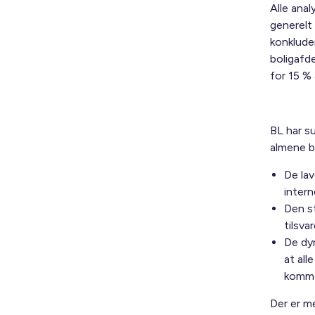
Alle anal
generelt
konkluder
boligafd
for 15 %
BL har su
almene bo
De lav
intern
Den st
tilsva
De dy
at all
kommer
Der er me