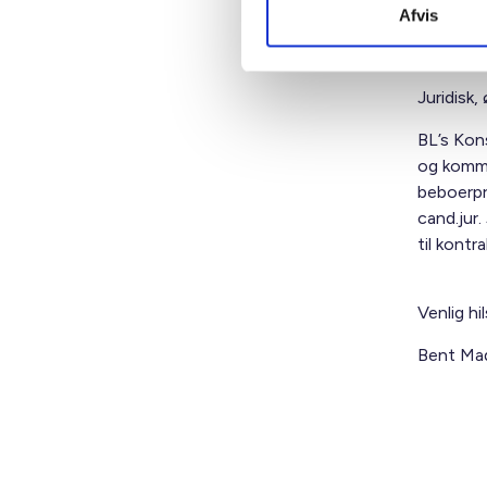
ombygnin
Afvis
trækning
antenneb
Juridisk
BL’s Kon
og komme
beboerpr
cand.jur
til kontr
Venlig hi
Bent Mad