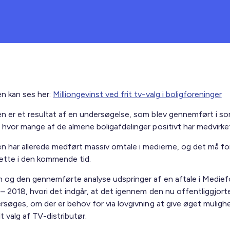
n kan ses her:
Milliongevinst ved frit tv-valg i boligforeninger
n er et resultat af en undersøgelse, som blev gennemført i 
 hvor mange af de almene boligafdelinger positivt har medvirke
n har allerede medført massiv omtale i medierne, og det må f
ætte i den kommende tid.
 og den gennemførte analyse udspringer af en aftale i Mediefo
 – 2018, hvori det indgår, at det igennem den nu offentliggjort
ersøges, om der er behov for via lovgivning at give øget muligh
lt valg af TV-distributør.