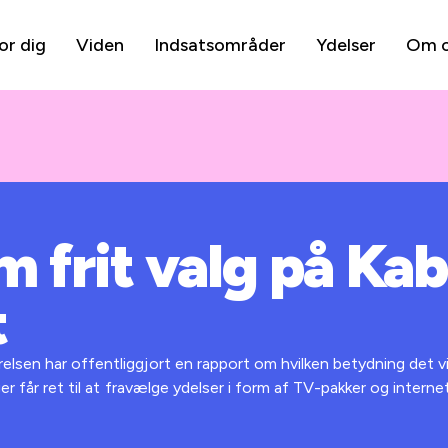
or dig
Viden
Indsatsområder
Ydelser
Om 
 frit valg på Ka
t
lsen har offentliggjort en rapport om hvilken betydning det vil
er får ret til at fravælge ydelser i form af TV-pakker og internet