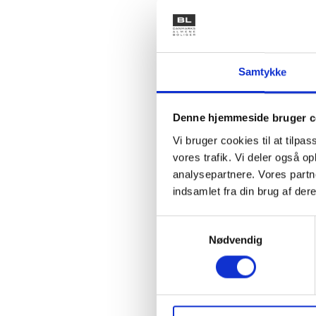
Undgå 
pågæl
TV-pa
Sørg f
Samtykke
efters
Lad ti
produk
Denne hjemmeside bruger c
Endvid
Vi bruger cookies til at tilpas
se TV-
vores trafik. Vi deler også 
ønsker
analysepartnere. Vores partn
indsamlet fra din brug af dere
Den omta
Samtykkevalg
antennean
Nødvendig
lejlighed
andre i a
vanskeli
stikledni