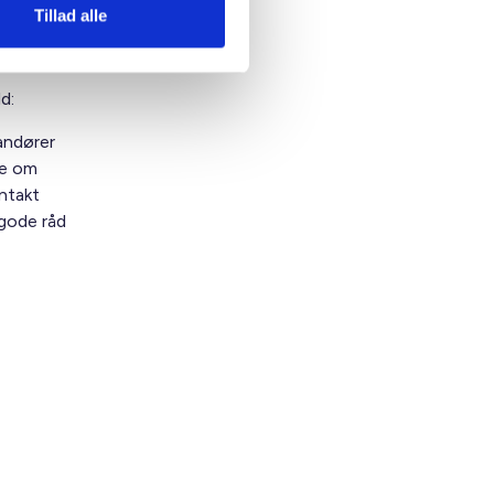
r, ved
Tillad alle
d:
andører
ve om
ntakt
gode råd