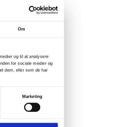
e fx
Om
bte
rencen.
for at
 medier og til at analysere
e, som
inden for sociale medier og
et dem, eller som de har
e
il
Marketing
om alle
være
 til
til