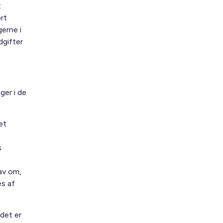
t
rt
gerne i
dgifter
ger i de
et
s
av om,
es af
 det er