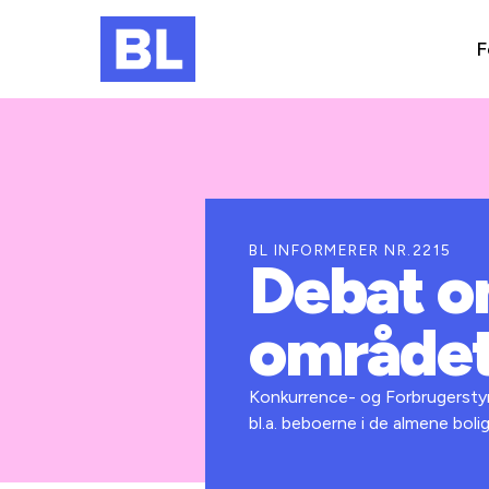
F
BL INFORMERER NR.2215
Debat om
område
Konkurrence- og Forbrugerstyre
bl.a. beboerne i de almene bolig