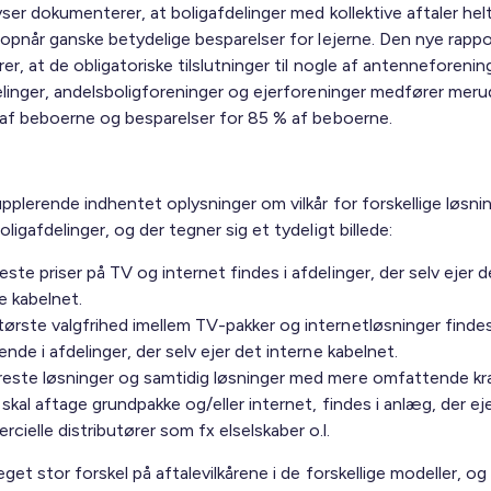
yser dokumenterer, at boligafdelinger med kollektive aftaler hel
 opnår ganske betydelige besparelser for lejerne. Den nye rappo
er, at de obligatoriske tilslutninger til nogle af antenneforenin
elinger, andelsboligforeninger og ejerforeninger medfører meru
 af beboerne og besparelser for 85 % af beboerne.
pplerende indhentet oplysninger om vilkår for forskellige løsnin
ligafdelinger, og der tegner sig et tydeligt billede:
este priser på TV og internet findes i afdelinger, der selv ejer d
e kabelnet.
ørste valgfrihed imellem TV-pakker og internetløsninger finde
rende i afdelinger, der selv ejer det interne kabelnet.
reste løsninger og samtidig løsninger med mere omfattende kr
e skal aftage grundpakke og/eller internet, findes i anlæg, der ej
cielle distributører som fx elselskaber o.l.
get stor forskel på aftalevilkårene i de forskellige modeller, og