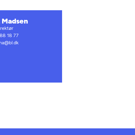
t Madsen
rektør
 88 18 77
bma@bl.dk