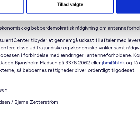
g af anlægget er begrænsede og kan finansieres af egne midle
Tillad valgte
sret eller ved låneoptagelse. Udgifterne hertil opkræves via
idraget og opkræves med lige store beløb hos alle lejere.
, økonomisk og beboerdemokratisk rådgivning om antenneforhol
sulentCenter tilbyder at gennemgå udkast til aftaler med lever
ntere disse ud fra juridiske og økonomiske vinkler samt rådgi
ocessen i forbindelse med ændringer i antenneforholdene. Ko
. Jacob Bjønsholm Madsen på 3376 2062 eller
jbm@bl.dk
og få 
akterne, så beboernes rettigheder bliver ordentligt tilgodeset.
lsen
sen / Bjarne Zetterström