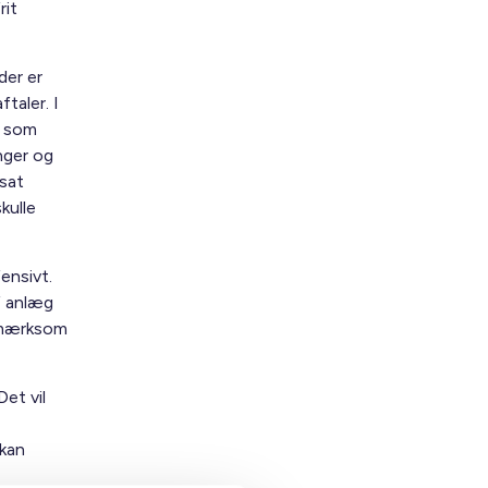
rit
der er
taler. I
, som
nger og
tsat
kulle
ensivt.
f anlæg
opmærksom
Det vil
 kan