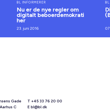
BL INFORMERER
BL
Nu er de nye regler om
D
digitalt beboerdemokrati
(
her
23. juni 2016
07
msens Gade
T +45 33 76 20 00
 Aarhus C
E
bl@bl.dk