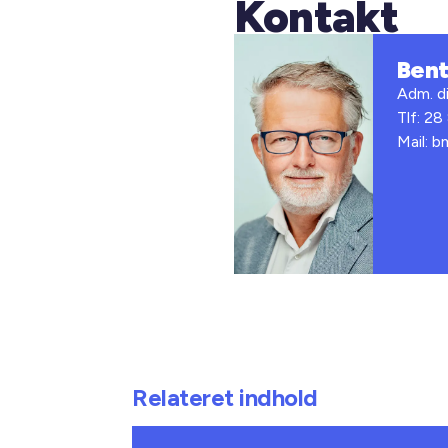
Kontakt
Ben
Adm. di
Tlf: 28
Mail: 
Relateret indhold