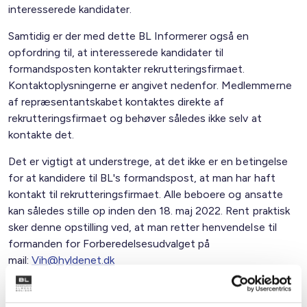
interesserede kandidater.
Samtidig er der med dette BL Informerer også en
opfordring til, at interesserede kandidater til
formandsposten kontakter rekrutteringsfirmaet.
Kontaktoplysningerne er angivet nedenfor. Medlemmerne
af repræsentantskabet kontaktes direkte af
rekrutteringsfirmaet og behøver således ikke selv at
kontakte det.
Det er vigtigt at understrege, at det ikke er en betingelse
for at kandidere til BL's formandspost, at man har haft
kontakt til rekrutteringsfirmaet. Alle beboere og ansatte
kan således stille op inden den 18. maj 2022. Rent praktisk
sker denne opstilling ved, at man retter henvendelse til
formanden for Forberedelsesudvalget på
mail:
Vih@hyldenet.dk
Der afholdes møder i kredsene med kandidaterne til
formandsposten, således at disse kan præsentere deres