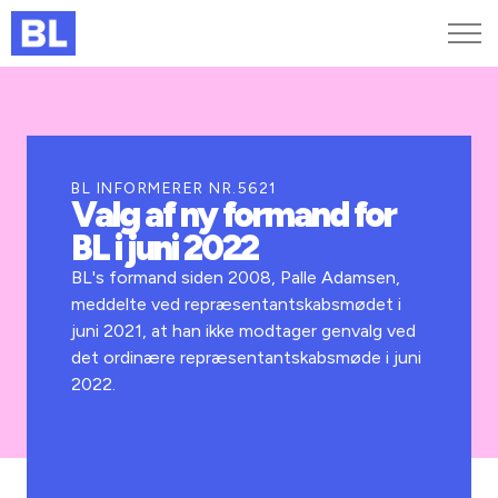
Genveje
Find medarbejder
Kurser og arrangementer
BL INFORMERER NR.5621
Valg af ny formand for
Jobportalen
BL i juni 2022
MitBL
BL's formand siden 2008, Palle Adamsen,
meddelte ved repræsentantskabsmødet i
juni 2021, at han ikke modtager genvalg ved
det ordinære repræsentantskabsmøde i juni
2022.