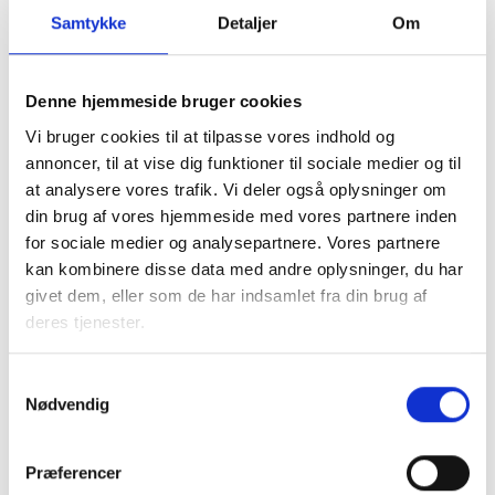
motivation til at søge valg og deres visioner for den
Samtykke
Detaljer
Om
almene boligsektor. Valgmøderne afholdes tirsdag d. 24.
maj, onsdag d. 25. maj og tirsdag d. 31. maj 2022. Valget af
formand finder sted på det ordinære
Denne hjemmeside bruger cookies
repræsentantskabsmøde onsdag d. 8. juni 2022.
Vi bruger cookies til at tilpasse vores indhold og
annoncer, til at vise dig funktioner til sociale medier og til
at analysere vores trafik. Vi deler også oplysninger om
Venlig hilsen
din brug af vores hjemmeside med vores partnere inden
Vinie Hansen (næstformand for BL og formand for
for sociale medier og analysepartnere. Vores partnere
Forberedelsesudvalget)
kan kombinere disse data med andre oplysninger, du har
givet dem, eller som de har indsamlet fra din brug af
deres tjenester.
Forberedelsesudvalget er nedsat af BL’s bestyrelse og
Samtykkevalg
har følgende sammensætning:
Nødvendig
Præferencer
Formand: Vinie Hansen (næstformand BL)