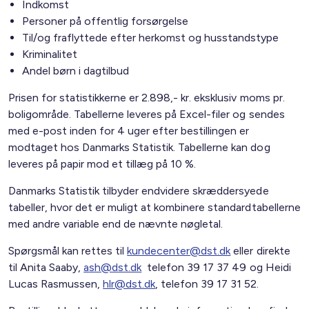
Indkomst
Personer på offentlig forsørgelse
Til/og fraflyttede efter herkomst og husstandstype
Kriminalitet
Andel børn i dagtilbud
Prisen for statistikkerne er 2.898,- kr. eksklusiv moms pr.
boligområde. Tabellerne leveres på Excel-filer og sendes
med e-post inden for 4 uger efter bestillingen er
modtaget hos Danmarks Statistik. Tabellerne kan dog
leveres på papir mod et tillæg på 10 %.
Danmarks Statistik tilbyder endvidere skræddersyede
tabeller, hvor det er muligt at kombinere standardtabellerne
med andre variable end de nævnte nøgletal.
Spørgsmål kan rettes til
kundecenter@dst.dk
eller direkte
til Anita Saaby,
ash@dst.dk
telefon 39 17 37 49 og Heidi
Lucas Rasmussen,
hlr@dst.dk
, telefon 39 17 31 52.