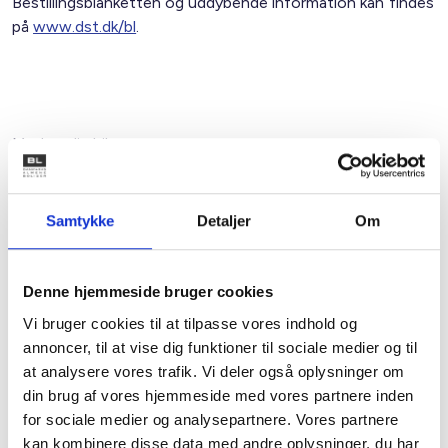
Bestillingsblanketten og uddybende information kan findes
på
www.dst.dk/bl
.
Med venlig hilsen
Bent Madsen / Frans Clemmesen
Samtykke
Detaljer
Om
Kontakt
Denne hjemmeside bruger cookies
Vi bruger cookies til at tilpasse vores indhold og
Bent Madsen
annoncer, til at vise dig funktioner til sociale medier og til
Adm. direktør
at analysere vores trafik. Vi deler også oplysninger om
Tlf: 28 88 18 77
din brug af vores hjemmeside med vores partnere inden
Mail: bma@bl.dk
for sociale medier og analysepartnere. Vores partnere
kan kombinere disse data med andre oplysninger, du har