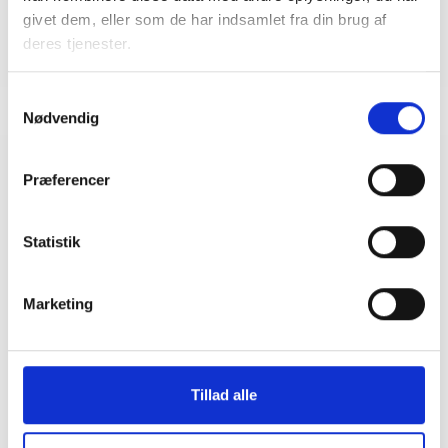
givet dem, eller som de har indsamlet fra din brug af
deres tjenester.
Samtykkevalg
Nødvendig
Relateret indhold
Viden
Præferencer
BL INFORMERER
Statistik
Godkendelse og indberetning af regnskaber
ved aflysning af møder på grund af
coronavirus
Marketing
12. marts 2020
Tillad alle
BL INFORMERER
Landsbyggefondens statistikker