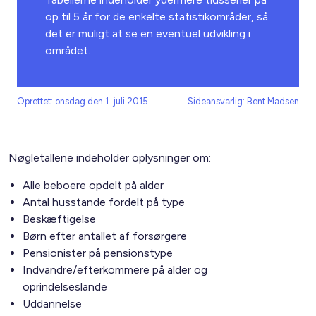
op til 5 år for de enkelte statistikområder, så
det er muligt at se en eventuel udvikling i
området.
Oprettet: onsdag den 1. juli 2015
Sideansvarlig: Bent Madsen
Nøgletallene indeholder oplysninger om:
Alle beboere opdelt på alder
Antal husstande fordelt på type
Beskæftigelse
Børn efter antallet af forsørgere
Pensionister på pensionstype
Indvandre/efterkommere på alder og
oprindelseslande
Uddannelse