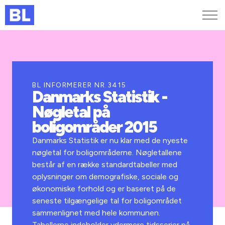
Genveje
Find medarbejder
Kurser og arrangementer
BL INFORMERER NR.3415
Danmarks Statistik -
Jobportalen
Nøgletal på
MitBL
boligområder 2015
Danmarks Statistik er nu klar med de nyeste
nøgletal for boligområderne. Nøgletallene
består af en række standardtabeller med
oplysninger om demografiske, sociale og
økonomiske forhold og er baseret på de
seneste tilgængelige tal for boligområdet
sammenlignet med hele kommunen.
Tabellerne indeholder ydermere tidsserier på