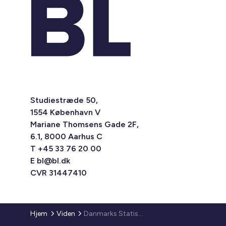
Studiestræde 50,
1554 København V
Mariane Thomsens Gade 2F,
6.1, 8000 Aarhus C
T +45 33 76 20 00
E
bl@bl.dk
CVR 31447410
Hjem
Viden
Danmarks Statistik - Nøgletal på boligområder 2015