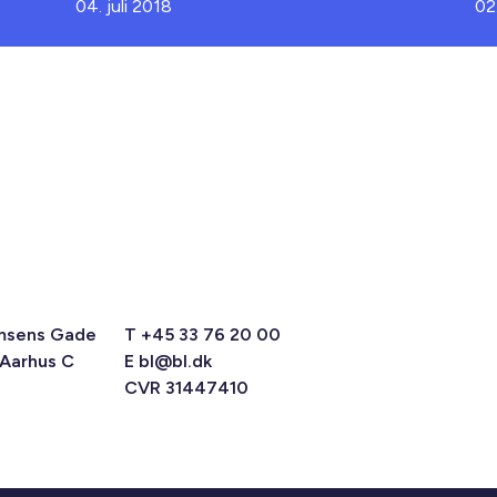
04. juli 2018
02
msens Gade
T +45 33 76 20 00
 Aarhus C
E
bl@bl.dk
CVR 31447410