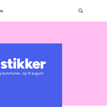
os
stikker
g kommuner, og til august