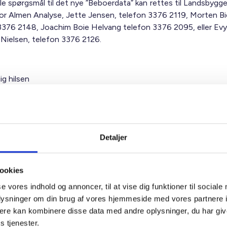
le spørgsmål til det nye ”Beboerdata” kan rettes til Landsbyg
or Almen Analyse, Jette Jensen, telefon 3376 2119, Morten Bie
3376 2148, Joachim Boie Helvang telefon 3376 2095, eller Evy
 Nielsen, telefon 3376 2126.
ig hilsen
sen / Solveig Råberg Tingey
Detaljer
ookies
se vores indhold og annoncer, til at vise dig funktioner til sociale
eig Råberg
Ben
oplysninger om din brug af vores hjemmeside med vores partnere 
gey
Adm. 
ere kan kombinere disse data med andre oplysninger, du har giv
ministrerende direktør
Tlf: 2
s tjenester.