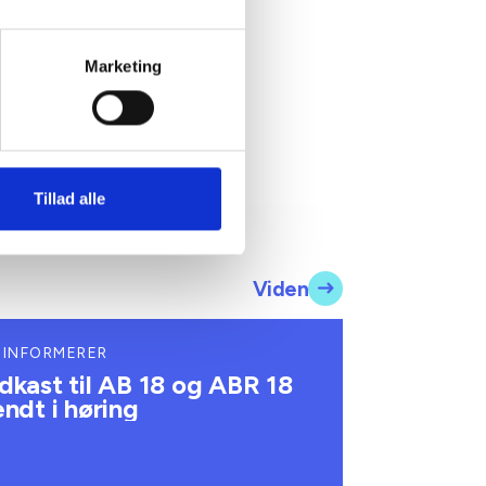
 bma@bl.dk
Marketing
Tillad alle
Viden
 INFORMERER
dkast til AB 18 og ABR 18
endt i høring