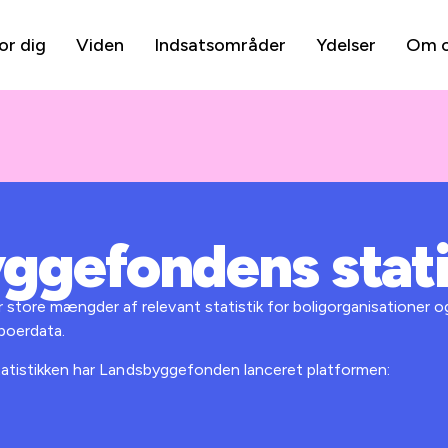
or dig
Viden
Indsatsområder
Ydelser
Om 
ggefondens stati
tore mængder af relevant statistik for boligorganisationer o
boerdata.
statistikken har Landsbyggefonden lanceret platformen: