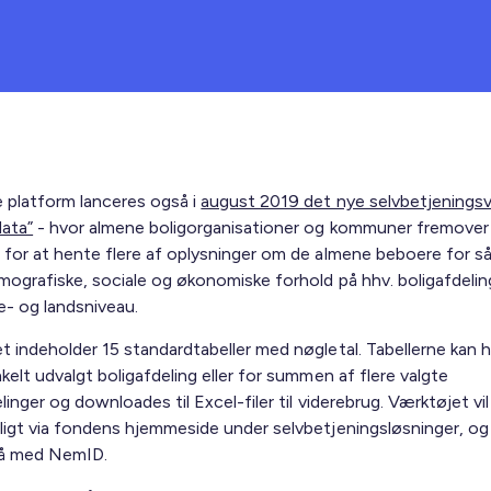
 platform lanceres også i
august 2019 det nye selvbetjenings
ata”
- hvor almene boligorganisationer og kommuner fremover 
 for at hente flere af oplysninger om de almene beboere for så
mografiske, sociale og økonomiske forhold på hhv. boligafdelin
 og landsniveau.
t indeholder 15 standardtabeller med nøgletal. Tabellerne kan 
kelt udvalgt boligafdeling eller for summen af flere valgte
linger og downloades til Excel-filer til viderebrug. Værktøjet vi
ligt via fondens hjemmeside under selvbetjeningsløsninger, og
på med NemID.