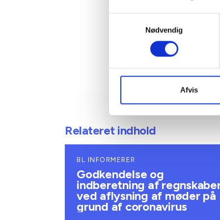
Tlf: 30
Mail: s
Samtykkevalg
Nødvendig
Afvis
Relateret indhold
BL INFORMERER
Godkendelse og
indberetning af regnskabe
ved aflysning af møder på
grund af coronavirus