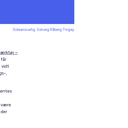
Sideansvarlig: Solveig Råberg Tingey
værktøj –
får
 vidt
gs-,
hentes
l være
 der