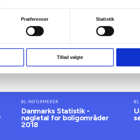
 16 11 18
Mail:
rt@bl.dk
Præferencer
Statistik
Tillad valgte
BL INFORMERER
BL
Danmarks Statistik -
U
r
nøgletal for boligområder
s
2018