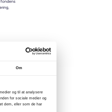
gefondens
ring,
Om
 medier og til at analysere
t Madsen
inden for sociale medier og
direktør
et dem, eller som de har
8 88 18 77