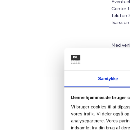
Eventuel
Center f
telefon 
Ivarsson
Med venl
Bent Mad
Samtykke
Kontakt
Denne hjemmeside bruger c
Vi bruger cookies til at tilpas
Solv
vores trafik. Vi deler også 
Tin
analysepartnere. Vores partn
Vicead
indsamlet fra din brug af dere