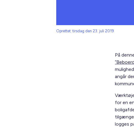
Oprettet: tirsdag den 23. juli 2019
På denne
”Beboerd
mulighed
angår de
kommune-
Værktøje
for en en
boligafde
tilgænge
logges 