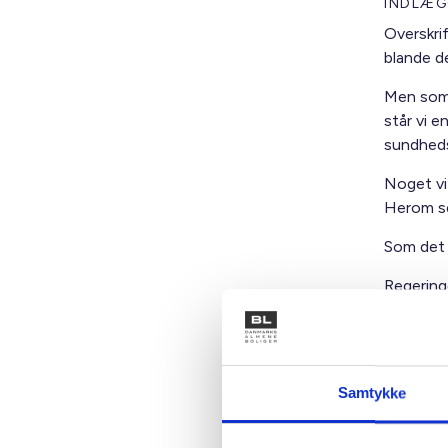
INDLÆGG
Overskri
blande d
Men som 
står vi e
sundheds
Noget vi 
Herom s
Som det 
Regering
det, som
enkelte 
Samtykke
Læs