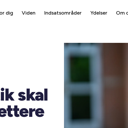
or dig
Viden
Indsatsområder
Ydelser
Om 
ik skal
ættere