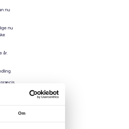
an nu
ige nu
nke
 år.
dling.
e præcis
d til de
Om