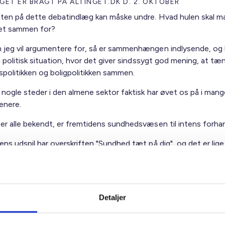
ET ER BRAGT PÅ ALTINGET.DK D. 2. OKTOBER
ften på dette debatindlæg kan måske undre. Hvad hulen skal m
et sammen for?
jeg vil argumentere for, så er sammenhængen indlysende, og l
n politisk situation, hvor det giver sindssygt god mening, at tæ
politikken og boligpolitikken sammen.
nogle steder i den almene sektor faktisk har øvet os på i mange
enere.
er alle bekendt, er fremtidens sundhedsvæsen til intens forhan
ens udspil har overskriften "Sundhed tæt på dig", og det er lig
 det drejer sig om. Nemlig at sundhedsydelserne skal nærmere u
borgere.
Detaljer
 hele indlægget på Altinget.dk.