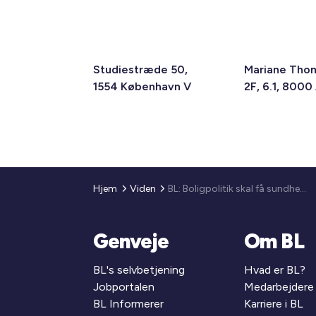
Studiestræde 50,
Mariane Tho
1554 København V
2F, 6.1, 8000
Hjem
Viden
BL: Boligpolitik skal få sundhed tættere på borgerne
Genveje
Om BL
BL's selvbetjening
Hvad er BL?
Jobportalen
Medarbejdere
BL Informerer
Karriere i BL