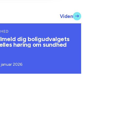
Viden
YHED
ilmeld dig boligudvalgets
ælles høring om sundhed
. januar 2026