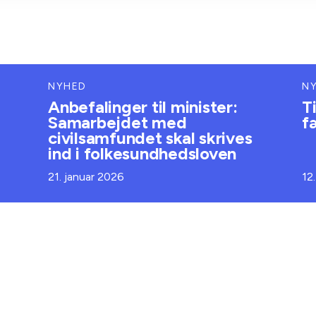
NYHED
N
Anbefalinger til minister:
T
Samarbejdet med
f
civilsamfundet skal skrives
ind i folkesundhedsloven
21. januar 2026
12