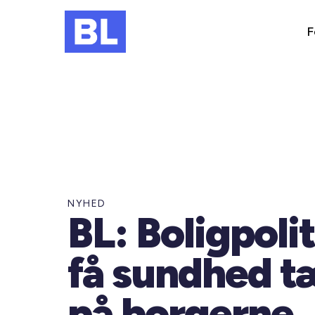
F
NYHED
BL: Boligpolit
få sundhed t
på borgerne