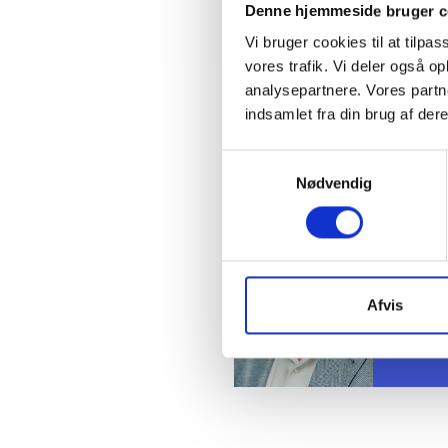
Denne hjemmeside bruger c
Vi bruger cookies til at tilpas
vores trafik. Vi deler også 
analysepartnere. Vores partn
Kontakt
indsamlet fra din brug af dere
Samtykkevalg
Ben
Nødvendig
Adm. di
Tlf: 28
Mail: 
Afvis