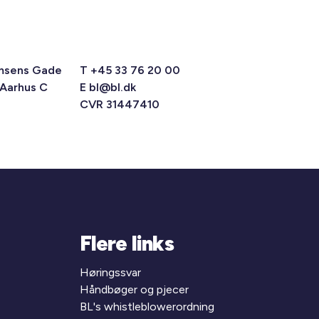
msens Gade
T +45 33 76 20 00
 Aarhus C
E
bl@bl.dk
CVR 31447410
Flere links
Høringssvar
Håndbøger og pjecer
BL's whistleblowerordning