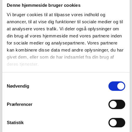
Denne hjemmeside bruger cookies
Vi bruger cookies til at tilpasse vores indhold og
annoncer, til at vise dig funktioner til sociale medier og til
at analysere vores trafik. Vi deler også oplysninger om
din brug af vores hjemmeside med vores partnere inden
for sociale medier og analysepartnere. Vores partnere
kan kombinere disse data med andre oplysninger, du har
givet dem, eller som de har indsamlet fra din brug af
deres tjenester.
Note: 30-59 årige primo 2019.
Kilde: BL's egne beregninger pba. af Danmarks Statistiks
Samtykkevalg
Nødvendig
registerdata.
BL har i anden analyse desuden vist, at
Præferencer
aldersafgrænsningen i uddannelseskriteriet også har
betydning for, hvorvidt et boligområde er på ghettolisten.
Læs analysen
her.
Statistik