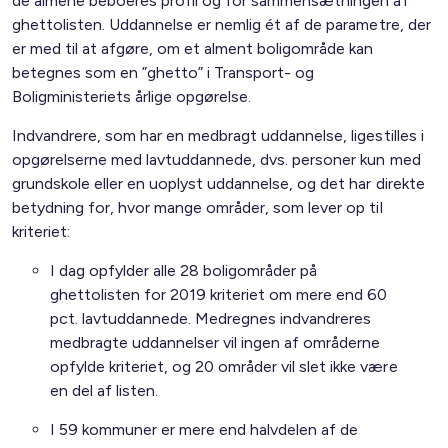
de almene beboeres profil og for sammensætningen af
ghettolisten. Uddannelse er nemlig ét af de parametre, der
er med til at afgøre, om et alment boligområde kan
betegnes som en ”ghetto” i Transport- og
Boligministeriets årlige opgørelse.
Indvandrere, som har en medbragt uddannelse, ligestilles i
opgørelserne med lavtuddannede, dvs. personer kun med
grundskole eller en uoplyst uddannelse, og det har direkte
betydning for, hvor mange områder, som lever op til
kriteriet:
I dag opfylder alle 28 boligområder på
ghettolisten for 2019 kriteriet om mere end 60
pct. lavtuddannede. Medregnes indvandreres
medbragte uddannelser vil ingen af områderne
opfylde kriteriet, og 20 områder vil slet ikke være
en del af listen.
I 59 kommuner er mere end halvdelen af de