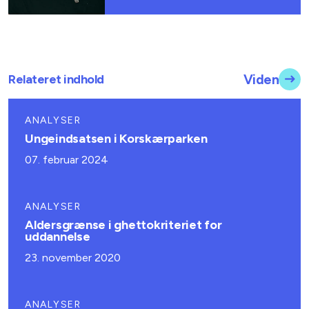
Relateret indhold
Viden
ANALYSER
Ungeindsatsen i Korskærparken
07. februar 2024
ANALYSER
Aldersgrænse i ghettokriteriet for
uddannelse
23. november 2020
ANALYSER