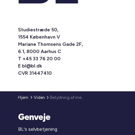
Studiestræde 50,
1554 København V
Mariane Thomsens Gade 2F,
6.1, 8000 Aarhus C
T +45 33 76 20 00
E
bl@bl.dk
CVR 31447410
Hjem
Viden
Betydning af medbragt uddannelse for almene beboeres profil
Genveje
BL's selvbetjening