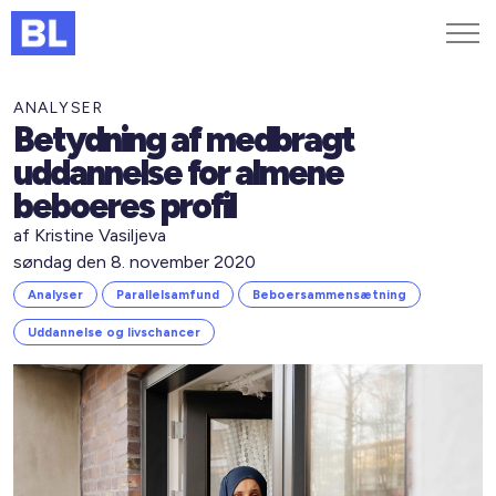
Genveje
ANALYSER
Betydning af medbragt
Find medarbejder
uddannelse for almene
Kurser og arrangementer
beboeres profil
Jobportalen
af Kristine Vasiljeva
MitBL
søndag den 8. november 2020
Analyser
Parallelsamfund
Beboersammensætning
Uddannelse og livschancer