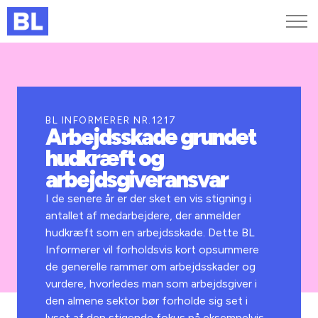
Genveje
Find medarbejder
Kurser og arrangementer
BL INFORMERER NR.1217
Arbejdsskade grundet
Jobportalen
hudkræft og
MitBL
arbejdsgiveransvar
I de senere år er der sket en vis stigning i
antallet af medarbejdere, der anmelder
hudkræft som en arbejdsskade. Dette BL
Informerer vil forholdsvis kort opsummere
de generelle rammer om arbejdsskader og
vurdere, hvorledes man som arbejdsgiver i
den almene sektor bør forholde sig set i
lyset af den stigende fokus på eksempelvis