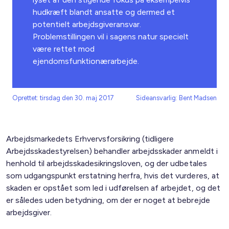
hudkræft blandt ansatte og dermed et
potentielt arbejdsgiveransvar.
Problemstillingen vil i sagens natur specielt
være rettet mod
ejendomsfunktionærarbejde.
Oprettet: tirsdag den 30. maj 2017
Sideansvarlig: Bent Madsen
Arbejdsmarkedets Erhvervsforsikring (tidligere
Arbejdsskadestyrelsen) behandler arbejdsskader anmeldt i
henhold til arbejdsskadesikringsloven, og der udbetales
som udgangspunkt erstatning herfra, hvis det vurderes, at
skaden er opstået som led i udførelsen af arbejdet, og det
er således uden betydning, om der er noget at bebrejde
arbejdsgiver.