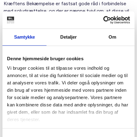
Kræftens Bekæmpelse er fastsat gode råd i forbindelse
med soludsættelse, og der er næppe tvivl om, at disse vil
blive tillagt betydning, hvis det skal vurderes, om
medarbejdere i tilstrækkelig grad er blevet instrueret af sin
arbejdsgiver om, hvordan man bedst muligt beskytter sig
Samtykke
Detaljer
Om
mod soludsættelse i forbindelse med udendørs arbejde.
Denne hjemmeside bruger cookies
På den baggrund kan det derfor anbefales:
Vi bruger cookies til at tilpasse vores indhold og
Hvis man som arbejdsgiver har medarbejdere ansat, som
annoncer, til at vise dig funktioner til sociale medier og til
udfører en væsentlig del af deres arbejde udenfor (40 pct.
at analysere vores trafik. Vi deler også oplysninger om
eller mere af arbejdstiden), vil det efter vores bedste
din brug af vores hjemmeside med vores partnere inden
vurdering være hensigtsmæssigt, at man udarbejder en
for sociale medier og analysepartnere. Vores partnere
politik for medarbejdere, der udfører en væsentlig del af
kan kombinere disse data med andre oplysninger, du har
deres arbejde udenfor, og at denne bygger på de generelt
givet dem, eller som de har indsamlet fra din brug af
gældende anbefalinger fra Sundhedsstyrelsen-/Kræftens
deres tjenester.
Bekæmpelse for solbeskyttelse. Med udgangspunkt i disse
officielle anbefalinger kan retningslinjerne til
Samtykkevalg