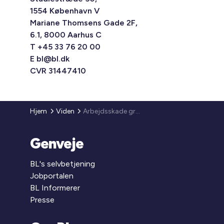
1554 København V
Mariane Thomsens Gade 2F,
6.1, 8000 Aarhus C
T +45 33 76 20 00
E
bl@bl.dk
CVR 31447410
Hjem
Viden
Arbejdsskade grundet hudkræft og arbejdsgiveransvar
Genveje
BL's selvbetjening
Jobportalen
BL Informerer
Presse