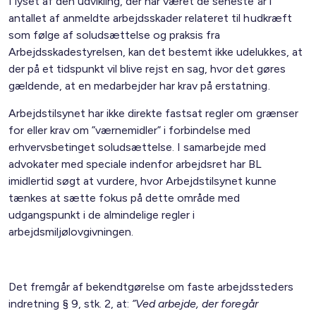
I lyset af den udvikling, der har været de seneste år i
antallet af anmeldte arbejdsskader relateret til hudkræft
som følge af soludsættelse og praksis fra
Arbejdsskadestyrelsen, kan det bestemt ikke udelukkes, at
der på et tidspunkt vil blive rejst en sag, hvor det gøres
gældende, at en medarbejder har krav på erstatning.
Arbejdstilsynet har ikke direkte fastsat regler om grænser
for eller krav om ”værnemidler” i forbindelse med
erhvervsbetinget soludsættelse. I samarbejde med
advokater med speciale indenfor arbejdsret har BL
imidlertid søgt at vurdere, hvor Arbejdstilsynet kunne
tænkes at sætte fokus på dette område med
udgangspunkt i de almindelige regler i
arbejdsmiljølovgivningen.
Det fremgår af bekendtgørelse om faste arbejdssteders
indretning § 9, stk. 2, at:
”Ved arbejde, der foregår