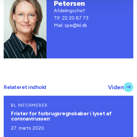
Petersen
Afdelingschef
Tlf: 22 20 87 73
Mail: spe@bl.dk
Relateret indhold
Viden
BL INFORMERER
Frister for forbrugsregnskaber i lyset af
coronavirussen
27. marts 2020