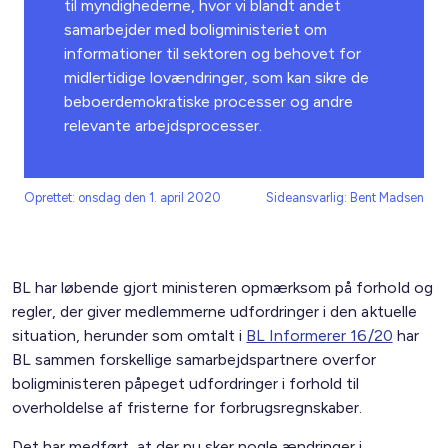
til myndighederne, hvor vi blandt andet
samarbejder med boligministeriet om
informationer til sektoren og behovet for
midlertidige lovændringer, som kan sikre de
beboerdemokratiske processer og andre
relevante arbejdsprocesser.
Oprettet: onsdag den 1. april 2020
Sideansvarlig: Bent Madsen
BL har løbende gjort ministeren opmærksom på forhold og
regler, der giver medlemmerne udfordringer i den aktuelle
situation, herunder som omtalt i
BL Informerer 16/20
har
BL sammen forskellige samarbejdspartnere overfor
boligministeren påpeget udfordringer i forhold til
overholdelse af fristerne for forbrugsregnskaber.
Det har medført, at der nu sker nogle ændringer i