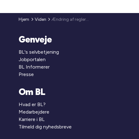
Hjem
Viden
Ændring af regler i den almene boliglovgivning som følge af coronavirus
Genveje
BL's selvbetjening
Jobportalen
BL Informerer
Presse
Om BL
Hvad er BL?
Medarbejdere
Karriere i BL
Tilmeld dig nyhedsbreve