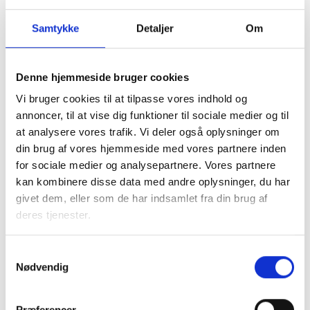
herunder om man i visse særlige situationer af hensyn til
smitterisikoen overfor meget udsatte beboere kunne
Samtykke
Detaljer
Om
overdrage synsopgaven til plejepersonalet fremfor
driftspersonalet, der sædvanligvis foretager syn. Der må på
ovenstående baggrund findes konkrete, lokale løsninger på
Denne hjemmeside bruger cookies
de udfordringer, som måtte opstå – særligt omkring meget
Vi bruger cookies til at tilpasse vores indhold og
udsatte beboere – og BL kan også kontaktes i den
annoncer, til at vise dig funktioner til sociale medier og til
anledning på
corona@bl.dk
.
at analysere vores trafik. Vi deler også oplysninger om
din brug af vores hjemmeside med vores partnere inden
for sociale medier og analysepartnere. Vores partnere
kan kombinere disse data med andre oplysninger, du har
Opdatering
givet dem, eller som de har indsamlet fra din brug af
deres tjenester.
Så snart boligministeren fastsætter nærmere regler
omkring ovennævnte, informerer vi straks herom.
BL følger naturligvis fortsat løbende situationen.
Samtykkevalg
Nødvendig
Med venlig hilsen
Præferencer