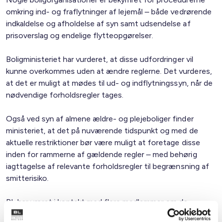
omkring ind- og fraflytninger af lejemål – både vedrørende
indkaldelse og afholdelse af syn samt udsendelse af
prisoverslag og endelige flytteopgørelser.
Boligministeriet har vurderet, at disse udfordringer vil
kunne overkommes uden at ændre reglerne. Det vurderes,
at det er muligt at mødes til ud- og indflytningssyn, når de
nødvendige forholdsregler tages.
Også ved syn af almene ældre- og plejeboliger finder
ministeriet, at det på nuværende tidspunkt og med de
aktuelle restriktioner bør være muligt at foretage disse
inden for rammerne af gældende regler – med behørig
iagttagelse af relevante forholdsregler til begrænsning af
smitterisiko.
BL har været i kontakt med flere medlemmer om de
praktiske udfordringer ved syn af især ældre/plejeboliger,