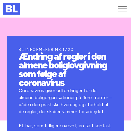
Genveje
Find medarbejder
Kurser og arrangementer
BL INFORMERER NR.1720
Ændring af regler i den
Jobportalen
almene boliglovgivning
MitBL
som følge af
coronavirus
Coronavirus giver udfordringer for de
almene boligorganisationer på flere fronter –
både i den praktiske hverdag og i forhold til
de regler, der skaber rammer for arbejdet.
BL har, som tidligere nævnt, en tæt kontakt