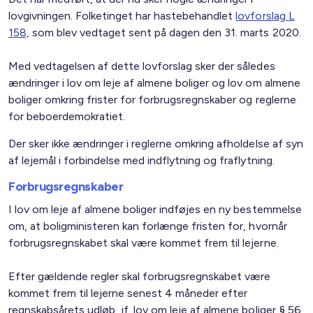
lovgivningen. Folketinget har hastebehandlet
lovforslag L
158,
som blev vedtaget sent på dagen den 31. marts 2020.
Med vedtagelsen af dette lovforslag sker der således
ændringer i lov om leje af almene boliger og lov om almene
boliger omkring frister for forbrugsregnskaber og reglerne
for beboerdemokratiet.
Der sker ikke ændringer i reglerne omkring afholdelse af syn
af lejemål i forbindelse med indflytning og fraflytning.
Forbrugsregnskaber
I lov om leje af almene boliger indføjes en ny bestemmelse
om, at boligministeren kan forlænge fristen for, hvornår
forbrugsregnskabet skal være kommet frem til lejerne.
Efter gældende regler skal forbrugsregnskabet være
kommet frem til lejerne senest 4 måneder efter
regnskabsårets udløb, jf. lov om leje af almene boliger § 56,