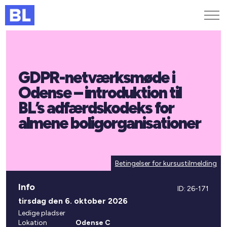
Genveje
GDPR-netværksmøde i
Find medarbejder
Kurser og arrangementer
Odense – introduktion til
Jobportalen
BL’s adfærdskodeks for
MitBL
almene boligorganisationer
Betingelser for kursustilmelding
Info
ID: 26-171
tirsdag den 6. oktober 2026
Ledige pladser
Lokation
Odense C