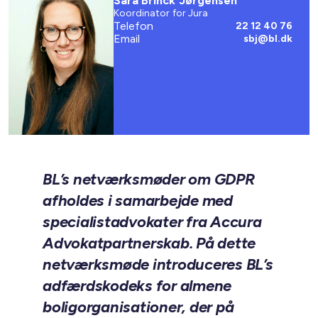
Sara Brinck Jørgensen
Koordinator for Jura
Telefon
22 12 40 76
Email
sbj@bl.dk
BL’s netværksmøder om GDPR
afholdes i samarbejde med
specialistadvokater fra Accura
Advokatpartnerskab. På dette
netværksmøde introduceres BL’s
adfærdskodeks for almene
boligorganisationer, der på