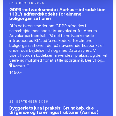
01. OKTOBER 2026
GDPR-netværksmøde i Aarhus – introduktion
til BL’s adfærdskodeks for almene
boligorganisationer
BL’s netværksmøder om GDPR afholdes i
samarbejde med specialistadvokater fra Accura
Advokatpartnerskab. På dette netværksmøde
introduceres BL’s adfærdskodeks for almene
boligorganisationer, der på nuværende tidspunkt er
under udarbejdelse i dialog med Datatilsynet. Vi
viser, hvordan kodeksen anvendes i praksis, og der vil
være rig mulighed for at stille spørgsmål. Der vil også
være plads til generel erfaringsudveksling om GDPR
Aarhus C
1450,-
23. SEPTEMBER 2026
Byggeriets jura i praksis: Grundkøb, due
diligence og foreningsstrukturer (Aarhus)