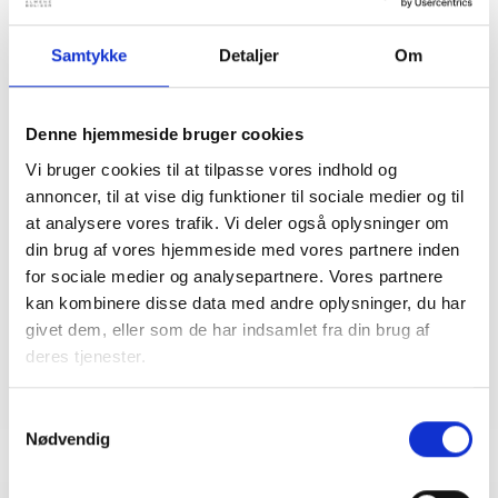
indhold og til den praktiske håndtering,
herunder hvordan man tilmelder sig kodeksen.
Samtykke
Detaljer
Om
Der vil naturligvis også være plads til generel
erfaringsudveksling.
Denne hjemmeside bruger cookies
Indhold:
Vi bruger cookies til at tilpasse vores indhold og
Introduktion til GDPR-branchekodeks
annoncer, til at vise dig funktioner til sociale medier og til
generelt
at analysere vores trafik. Vi deler også oplysninger om
Gennemgang af BL’s adfærdskodeks
din brug af vores hjemmeside med vores partnere inden
for almene boligorganisationer
for sociale medier og analysepartnere. Vores partnere
Information om kodeksens
kan kombinere disse data med andre oplysninger, du har
kontrolorgan, tilsyn med kodeksen,
givet dem, eller som de har indsamlet fra din brug af
klagemuligheder mv.
deres tjenester.
Tilmelding til kodeksen, pris og andre
praktiske spørgsmål
Fælles drøftelser og erfaringsudveksling
Samtykkevalg
Nødvendig