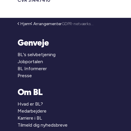
CVR 31447410
Hjem
Arrangementer
GDPR-netværksmøde i Odense – introduktion til BL’s adfærdskodeks for almene boligorganisationer (26-171)
Genveje
BL's selvbetjening
Jobportalen
BL Informerer
Presse
Om BL
Hvad er BL?
Medarbejdere
Karriere i BL
Tilmeld dig nyhedsbreve