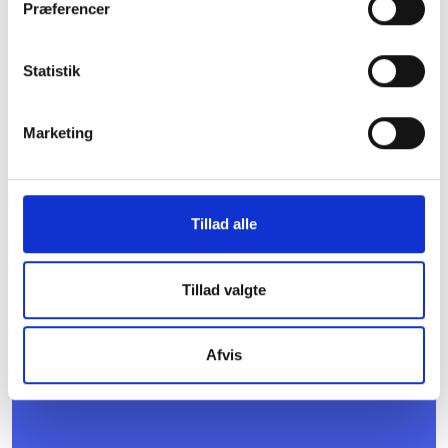
Præferencer
Relaterede arrangementer
Statistik
26. AUGUST 2026
Byggeriets jura i praksis: Grundkøbsaftalen
og håndtering af risici (København)
Marketing
BL og Poul Schmith inviterer jurister, projektledere
og byggeansvarlige i den almene boligsektor til et
frokostmøde med fokus på grundkøbsaftalen og
effektiv håndtering af de risici, der kan få store
Tillad alle
økonomiske og tidsmæssige konsekvenser i et
alment byggeprojekt.
København V
Tillad valgte
500,-
Afvis