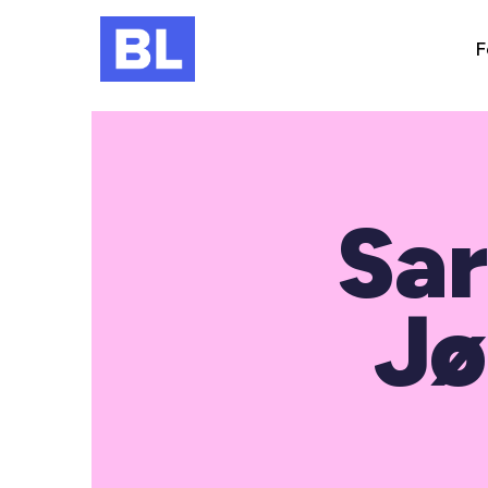
F
Sar
Jø