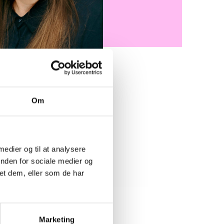
Om
or i BL’s juridiske afdeling,
andet er ansvarlig for hele
ing indkomne høringer og
 orientering herom via BL
 medier og til at analysere
a koordinerer bemandingen af
inden for sociale medier og
mt planlægning og afholdelse
et dem, eller som de har
Juridiske Udvalg.
Marketing