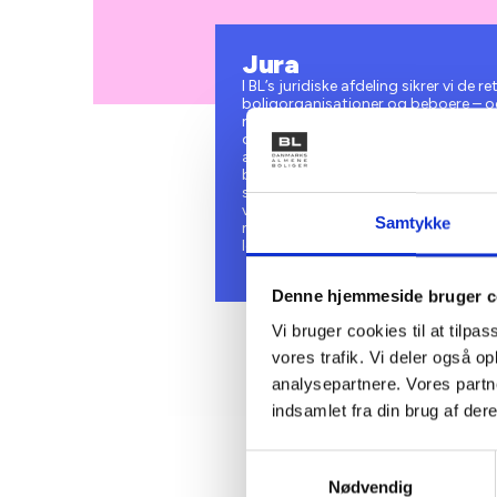
Jura
I BL’s juridiske afdeling sikrer vi de
boligorganisationer og beboere – og
nødvendige viden. Vores primære opga
om regler for almene boligorganisati
aftaler til høringer og lovforslag i F
boligorganisationerne med at forstå
sektoren. Det gør vi gennem vores jur
viden på hjemmesiden. Vi holder og
Samtykke
nyhedsbrevet BL Informerer, hvor v
lovgivning, vigtige praksisser og an
Denne hjemmeside bruger c
Vi bruger cookies til at tilpas
vores trafik. Vi deler også 
analysepartnere. Vores partn
indsamlet fra din brug af dere
Samtykkevalg
Nødvendig