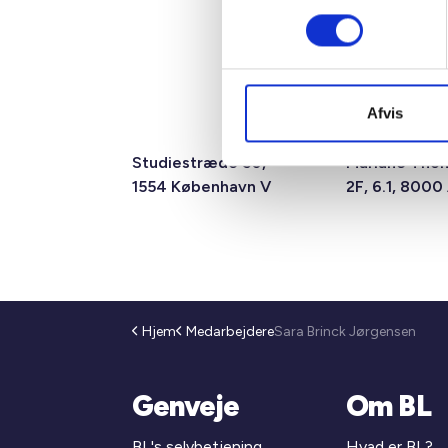
Afvis
Studiestræde 50,
Mariane Tho
1554 København V
2F, 6.1, 8000
Hjem
Medarbejdere
Sara Brinck Jørgensen
Genveje
Om BL
BL's selvbetjening
Hvad er BL?