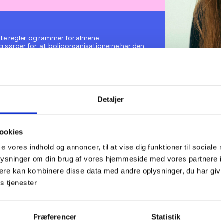
 rette regler og rammer for almene
 sørger for, at boligorganisationerne har den
ve er at give input til ministerier og styrelser
oner. Vi følger processen fra idé og politiske
olketinget. Samtidig hjælper vi
 og administrere de mange særlige regler i
idiske hotline, artikler, BL’s kurser, temadage og
så boligorganisationerne opdaterede via
Detaljer
Sara er koordinat
i formidler nødvendig viden om ny og ændret
dre relevante emner.
hvor hun blandt 
processen omkr
ookies
lovforslag samt
se vores indhold og annoncer, til at vise dig funktioner til sociale
Informerer. Sar
oplysninger om din brug af vores hjemmeside med vores partnere 
BL’s hotline sa
ere kan kombinere disse data med andre oplysninger, du har giv
af møder i BL’s 
s tjenester.
Præferencer
Statistik