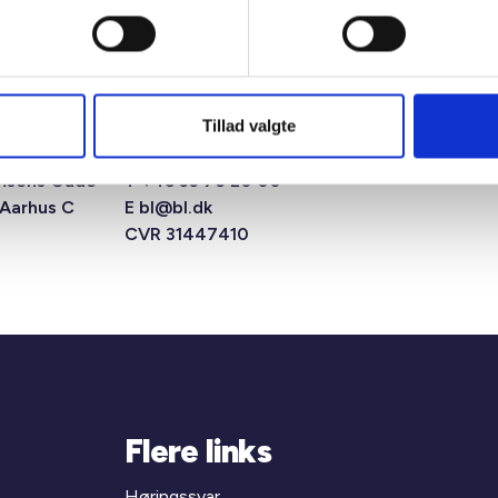
Tillad valgte
msens Gade
T +45 33 76 20 00
 Aarhus C
E
bl@bl.dk
CVR 31447410
Flere links
Høringssvar