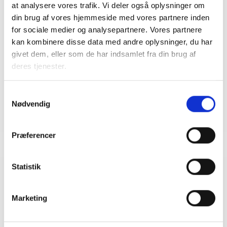
Kontakt
at analysere vores trafik. Vi deler også oplysninger om
din brug af vores hjemmeside med vores partnere inden
Bent Madsen
for sociale medier og analysepartnere. Vores partnere
Adm. direktør
kan kombinere disse data med andre oplysninger, du har
Tlf: 28 88 18 77
givet dem, eller som de har indsamlet fra din brug af
Mail: bma@bl.dk
deres tjenester.
Samtykkevalg
Nødvendig
Præferencer
Statistik
Relateret indhold
Viden
Marketing
BL INFORMERER
Højesteret afviser etablering af ladeboks