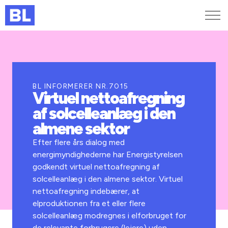
Genveje
Find medarbejder
Kurser og arrangementer
BL INFORMERER NR.7015
Virtuel nettoafregning
Jobportalen
af solcelleanlæg i den
MitBL
almene sektor
Efter flere års dialog med
energimyndighederne har Energistyrelsen
godkendt virtuel nettoafregning af
solcelleanlæg i den almene sektor. Virtuel
nettoafregning indebærer, at
elproduktionen fra et eller flere
solcelleanlæg modregnes i elforbruget for
de relevante forbrugere (lejere) uden