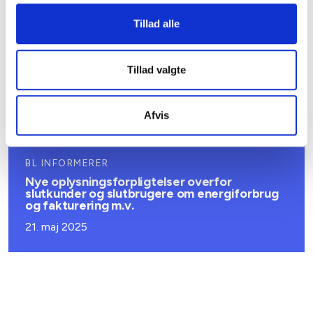
efter reglerne om installationsret
Tillad alle
14. august 2025
Tillad valgte
BL INFORMERER
Nye puljer på vej til den almene sektor
06. juni 2025
Afvis
BL INFORMERER
Nye oplysningsforpligtelser overfor
slutkunder og slutbrugere om energiforbrug
og fakturering m.v.
21. maj 2025