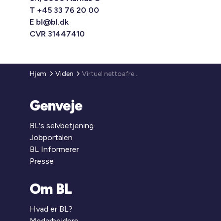
T +45 33 76 20 00
E
bl@bl.dk
CVR 31447410
Hjem
Viden
Virtuel nettoafregning af solcelleanlæg i den almene sektor
Genveje
BL's selvbetjening
Jobportalen
BL Informerer
Presse
Om BL
Hvad er BL?
Medarbejdere