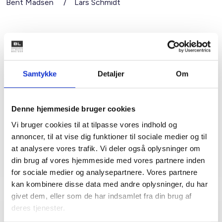
Bent Madsen / Lars Schmidt
Kontakt
Bent Madsen
Samtykke
Detaljer
Om
Adm. direktør
Tlf: 28 88 18 77
Denne hjemmeside bruger cookies
Mail: bma@bl.dk
Vi bruger cookies til at tilpasse vores indhold og
annoncer, til at vise dig funktioner til sociale medier og til
at analysere vores trafik. Vi deler også oplysninger om
din brug af vores hjemmeside med vores partnere inden
for sociale medier og analysepartnere. Vores partnere
kan kombinere disse data med andre oplysninger, du har
givet dem, eller som de har indsamlet fra din brug af
deres tjenester.