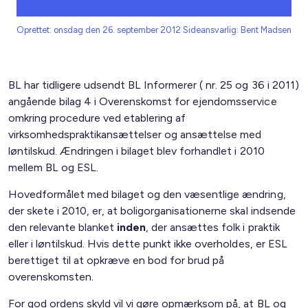
Oprettet: onsdag den 26. september 2012
Sideansvarlig: Bent Madsen
BL har tidligere udsendt BL Informerer ( nr. 25 og 36 i 2011)
angående bilag 4 i Overenskomst for ejendomsservice
omkring procedure ved etablering af
virksomhedspraktikansættelser og ansættelse med
løntilskud. Ændringen i bilaget blev forhandlet i 2010
mellem BL og ESL.
Hovedformålet med bilaget og den væsentlige ændring,
der skete i 2010, er, at boligorganisationerne skal indsende
den relevante blanket
inden
, der ansættes folk i praktik
eller i løntilskud. Hvis dette punkt ikke overholdes, er ESL
berettiget til at opkræve en bod for brud på
overenskomsten.
For god ordens skyld vil vi gøre opmærksom på, at BL og