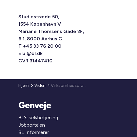
Studiestræde 50,
1554 København V
Mariane Thomsens Gade 2F,
6.1, 8000 Aarhus C
T +45 33 76 20 00
E
bl@bl.dk
CVR 31447410
Hjem
Viden
Virksomhedspraksis og ny mailadresse til ESL
Genveje
BL's selvbetjening
Jobportalen
BL Informerer