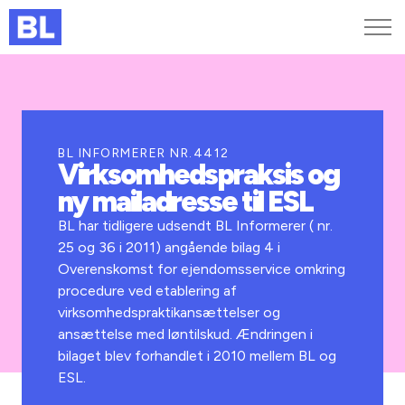
Genveje
Find medarbejder
Kurser og arrangementer
BL INFORMERER NR.4412
Virksomhedspraksis og
Jobportalen
ny mailadresse til ESL
MitBL
BL har tidligere udsendt BL Informerer ( nr.
25 og 36 i 2011) angående bilag 4 i
Overenskomst for ejendomsservice omkring
procedure ved etablering af
virksomhedspraktikansættelser og
ansættelse med løntilskud. Ændringen i
bilaget blev forhandlet i 2010 mellem BL og
ESL.