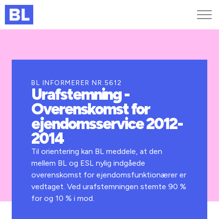
Genveje
Find medarbejder
Kurser og arrangementer
BL INFORMERER NR.5612
Urafstemning -
Jobportalen
Overenskomst for
MitBL
ejendomsservice 2012-
2014
Til orientering kan BL meddele, at den
mellem BL og ESL nylig indgåede
overenskomst for ejendomsfunktionærer er
vedtaget. Ved urafstemningen stemte 90 %
for og 10 % i mod.