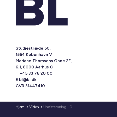
Studiestræde 50,
1554 København V
Mariane Thomsens Gade 2F,
6.1, 8000 Aarhus C
T +45 33 76 20 00
E
bl@bl.dk
CVR 31447410
Hjem
Viden
Urafstemning - Overenskomst for ejendomsservice 2012-2014