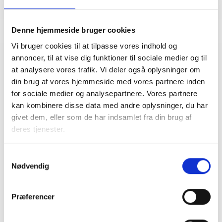
Denne hjemmeside bruger cookies
Vi bruger cookies til at tilpasse vores indhold og
annoncer, til at vise dig funktioner til sociale medier og til
Relateret indhold
Viden
at analysere vores trafik. Vi deler også oplysninger om
din brug af vores hjemmeside med vores partnere inden
for sociale medier og analysepartnere. Vores partnere
BL INFORMERER
kan kombinere disse data med andre oplysninger, du har
Nye krav om fjernaflæste målere – alle
ejendomme skal være klar senest 1. januar
givet dem, eller som de har indsamlet fra din brug af
2027
deres tjenester.
08. juni 2026
Samtykkevalg
Nødvendig
BL INFORMERER
Ansvar for nødforsyning i plejeboliger ved
forsyningssvigt
Præferencer
08. juni 2026