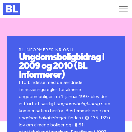
Genveje
Find medarbejder
Kurser og arrangementer
BL INFORMERER NR.0611
Ungdomsboligbidrag i
Jobportalen
2009 og 2010 (BL
MitBL
Informerer)
I forbindelse med de ændrede
finansieringsregler for almene
ungdomsboliger fra 1. januar 1997 blev der
indført et særligt
ungdomsboligbidrag
som
kompensation herfor. Bestemmelserne om
ungdomsboligbidraget
findes i §§ 135-139 i
lov om almene boliger og i § 61 i
støttebekendt­gørelsen. For tilsagn i 1997