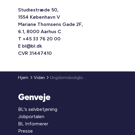
Studiestræde 50,
1554 København V
Mariane Thomsens Gade 2F,
6.1, 8000 Aarhus C
T +45 33 76 20 00
E
bl@bl.dk
CVR 31447410
Hjem
Viden
Ungdomsboligbidrag i 2009 og 2010 (BL Informerer)
Genveje
BL's selvbetjening
Jobportalen
BL Informerer
Presse