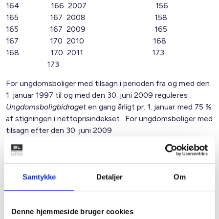
164 166 2007 156
165 167 2008 158
165 167 2009 165
167 170 2010 168
168 170 2011 173
173
For ungdomsboliger med tilsagn i perioden fra og med den
1. januar 1997 til og med den 30. juni 2009 reguleres
Ungdomsboligbidraget
en gang årligt pr. 1. januar med 75 %
af stigningen i nettoprisindekset. For ungdomsboliger med
tilsagn efter den 30. juni 2009
reguleres
Ungdomsboligbidraget
en gang årligt pr. 1. januar i
de første 20 år efter låneoptagelsen med stigningen i
nettoprisindekset og herefter med 75 % af stigningen i
nævnte indeks. Stigningen i nettoprisindekset opgøres for
Samtykke
Detaljer
Om
en 12 måneders periode sluttende i maj måned det
foregående år.
Denne hjemmeside bruger cookies