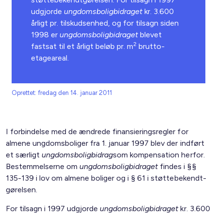
udgjorde
ungdomsboligbidraget
kr. 3.600
årligt pr. tilskudsenhed, og for tilsagn siden
1998 er
ungdomsboligbidraget
blevet
2
fastsat til et årligt beløb pr. m
brutto-
etageareal.
Oprettet: fredag den 14. januar 2011
I forbindelse med de ændrede finansieringsregler for
almene ungdomsboliger fra 1. januar 1997 blev der indført
et særligt
ungdomsboligbidrag
som kompensation herfor.
Bestemmelserne om
ungdomsboligbidraget
findes i §§
135-139 i lov om almene boliger og i § 61 i støttebekendt­
gørelsen.
For tilsagn i 1997 udgjorde
ungdomsboligbidraget
kr. 3.600