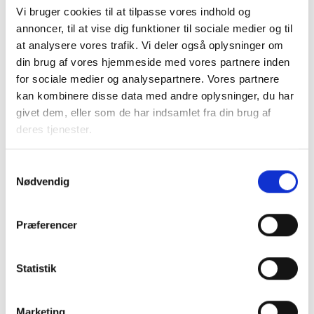
Ungdomsboligbidraget
udbetales bagud af
Vi bruger cookies til at tilpasse vores indhold og
Økonomistyrelsen den sidste bankdag i marts, juni,
annoncer, til at vise dig funktioner til sociale medier og til
september og december.
Ungdomsboligbidraget
ydes
at analysere vores trafik. Vi deler også oplysninger om
første gang 3 måneder efter låneoptagelsen.
din brug af vores hjemmeside med vores partnere inden
Med venlig hilsen
for sociale medier og analysepartnere. Vores partnere
kan kombinere disse data med andre oplysninger, du har
Bent Madsen og Keld Adsbøl
givet dem, eller som de har indsamlet fra din brug af
deres tjenester.
Samtykkevalg
Nødvendig
[1]
Kr. pr. tilskudsenhed
Præferencer
2
[2]
Kr. pr. m
bruttoetageareal
Statistik
Relateret indhold
Viden
Marketing