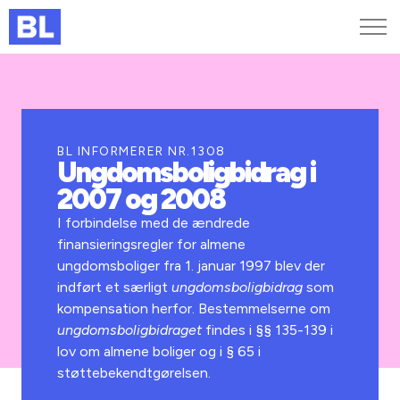
Genveje
Find medarbejder
Kurser og arrangementer
BL INFORMERER NR.1308
Ungdomsboligbidrag i
Jobportalen
2007 og 2008
MitBL
I forbindelse med de ændrede
finansieringsregler for almene
ungdomsboliger fra 1. januar 1997 blev der
indført et særligt
ungdomsboligbidrag
som
kompensation herfor. Bestemmelserne om
ungdomsboligbidraget
findes i §§ 135-139 i
lov om almene boliger og i § 65 i
støttebekendt­gørelsen.