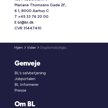
Mariane Thomsens Gade 2F,
6.1, 8000 Aarhus C
T +45 33 76 20 00
E
bl@bl.dk
CVR 31447410
Hjem
Viden
Ungdomsboligbidrag i 2007 og 2008
Genveje
BL's selvbetjening
Jobportalen
BL Informerer
Presse
Om BL