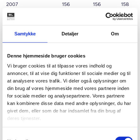
2007 156 156 158
2008 158 158
Ungdomsboligbidraget
udbetales bagud af
Økonomistyrelsen den sidste bankdag i marts, juni,
Samtykke
Detaljer
Om
september og december.
Med venlig hilsen
Denne hjemmeside bruger cookies
Gert Nielsen / Keld Adsbøl
Vi bruger cookies til at tilpasse vores indhold og
annoncer, til at vise dig funktioner til sociale medier og til
[1]
Kr. pr. tilskudsenhed
at analysere vores trafik. Vi deler også oplysninger om
2
[2]
Kr. pr. m
bruttoetageareal
din brug af vores hjemmeside med vores partnere inden
for sociale medier og analysepartnere. Vores partnere
kan kombinere disse data med andre oplysninger, du har
givet dem, eller som de har indsamlet fra din brug af
Relateret indhold
Viden
deres tjenester.
BL INFORMERER
Samtykkevalg