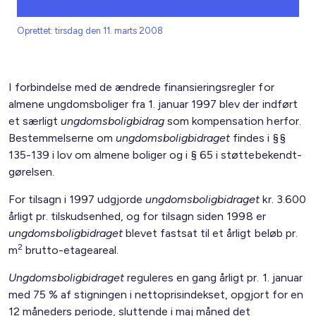
Oprettet: tirsdag den 11. marts 2008
I forbindelse med de ændrede finansieringsregler for
almene ungdomsboliger fra 1. januar 1997 blev der indført
et særligt
ungdomsboligbidrag
som kompensation herfor.
Bestemmelserne om
ungdomsboligbidraget
findes i §§
135-139 i lov om almene boliger og i § 65 i støttebekendt­
gørelsen.
For tilsagn i 1997 udgjorde
ungdomsboligbidraget
kr. 3.600
årligt pr. tilskudsenhed, og for tilsagn siden 1998 er
ungdomsboligbidraget
blevet fastsat til et årligt beløb pr.
2
m
brutto-etageareal.
Ungdomsboligbidraget
reguleres en gang årligt pr. 1. januar
med 75 % af stigningen i nettoprisindekset, opgjort for en
12 måneders periode, sluttende i maj måned det