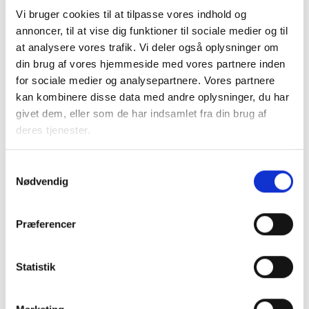
Vi bruger cookies til at tilpasse vores indhold og
annoncer, til at vise dig funktioner til sociale medier og til
BL INFORMERER
at analysere vores trafik. Vi deler også oplysninger om
Nye krav om fjernaflæste målere – alle
ejendomme skal være klar senest 1. januar
din brug af vores hjemmeside med vores partnere inden
2027
for sociale medier og analysepartnere. Vores partnere
08. juni 2026
kan kombinere disse data med andre oplysninger, du har
givet dem, eller som de har indsamlet fra din brug af
deres tjenester.
BL INFORMERER
Ansvar for nødforsyning i plejeboliger ved
Samtykkevalg
forsyningssvigt
Nødvendig
08. juni 2026
Præferencer
BL INFORMERER
Sundhedsreformens konsekvenser for
Statistik
kommunale lejemål i almene ældre- og
plejeboliger
20. marts 2026