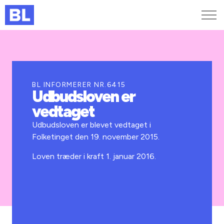
Genveje
Find medarbejder
Kurser og arrangementer
BL INFORMERER NR.6415
Udbudsloven er
Jobportalen
vedtaget
MitBL
Udbudsloven er blevet vedtaget i
Folketinget den 19. november 2015.
Loven træder i kraft 1. januar 2016.