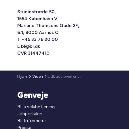
Studiestræde 50,
1554 København V
Mariane Thomsens Gade 2F,
6.1, 8000 Aarhus C
T +45 33 76 20 00
E
bl@bl.dk
CVR 31447410
Hjem
Viden
Udbudsloven er vedtaget
Genveje
BL's selvbetjening
Jobportalen
BL Informerer
Presse