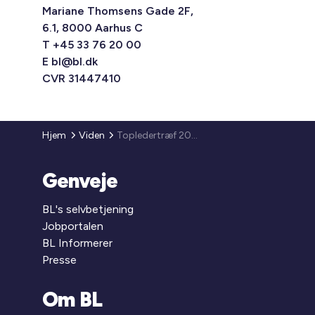
Mariane Thomsens Gade 2F,
6.1, 8000 Aarhus C
T +45 33 76 20 00
E
bl@bl.dk
CVR 31447410
Hjem
Viden
Topledertræf 2024
Genveje
BL's selvbetjening
Jobportalen
BL Informerer
Presse
Om BL