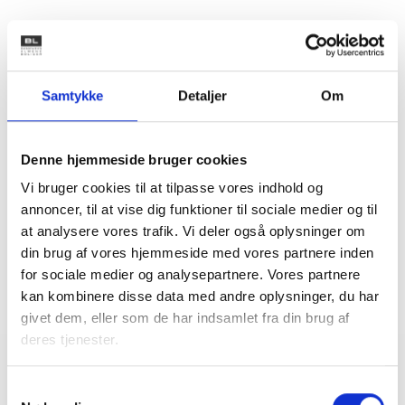
Kontakt
Samtykke
Detaljer
Om
Jane Thomsen
Konsulent
Tlf: 28 88 18 79
Denne hjemmeside bruger cookies
Mail: jth@bl.dk
Vi bruger cookies til at tilpasse vores indhold og
annoncer, til at vise dig funktioner til sociale medier og til
at analysere vores trafik. Vi deler også oplysninger om
din brug af vores hjemmeside med vores partnere inden
for sociale medier og analysepartnere. Vores partnere
kan kombinere disse data med andre oplysninger, du har
givet dem, eller som de har indsamlet fra din brug af
deres tjenester.
Relateret indhold
Viden
Samtykkevalg