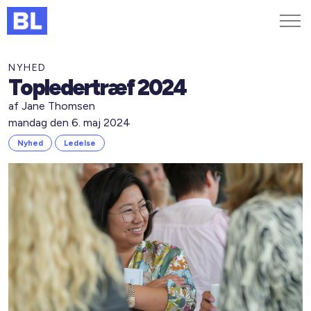
Genveje
NYHED
Topledertræf 2024
Find medarbejder
af Jane Thomsen
Kurser og arrangementer
mandag den 6. maj 2024
Jobportalen
Nyhed
Ledelse
MitBL