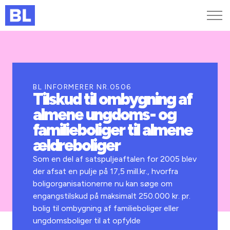
Genveje
Find medarbejder
Kurser og arrangementer
BL INFORMERER NR.0506
Tilskud til ombygning af
Jobportalen
almene ungdoms- og
MitBL
familieboliger til almene
ældreboliger
Som en del af satspuljeaftalen for 2005 blev
der afsat en pulje på 17,5 mill.kr., hvorfra
boligorganisationerne nu kan søge om
engangstilskud på maksimalt 250.000 kr. pr.
bolig til ombygning af familieboliger eller
ungdomsboliger til at opfylde