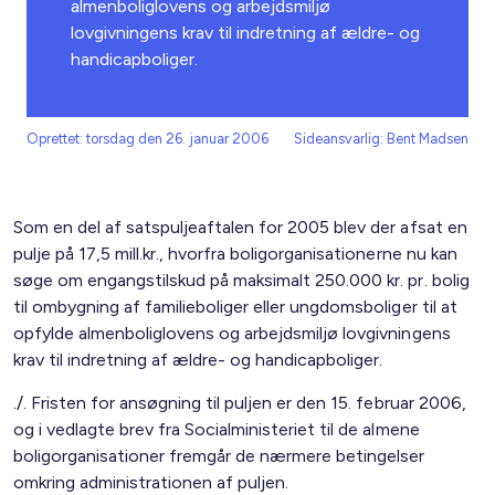
almenboliglovens og arbejdsmiljø
lovgivningens krav til indretning af ældre- og
handicapboliger.
Oprettet: torsdag den 26. januar 2006
Sideansvarlig: Bent Madsen
Som en del af satspuljeaftalen for 2005 blev der afsat en
pulje på 17,5 mill.kr., hvorfra boligorganisationerne nu kan
søge om engangstilskud på maksimalt 250.000 kr. pr. bolig
til ombygning af familieboliger eller ungdomsboliger til at
opfylde almenboliglovens og arbejdsmiljø lovgivningens
krav til indretning af ældre- og handicapboliger.
./. Fristen for ansøgning til puljen er den 15. februar 2006,
og i vedlagte brev fra Socialministeriet til de almene
boligorganisationer fremgår de nærmere betingelser
omkring administrationen af puljen.