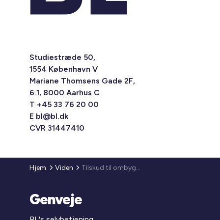
Studiestræde 50,
1554 København V
Mariane Thomsens Gade 2F,
6.1, 8000 Aarhus C
T +45 33 76 20 00
E
bl@bl.dk
CVR 31447410
Hjem
Viden
Tilskud til ombygning af almene ungdoms- og familieboliger til almene ældreboliger
Genveje
BL's selvbetjening