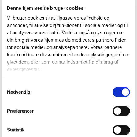
Denne hjemmeside bruger cookies
Vi bruger cookies til at tilpasse vores indhold og
Relateret indhold
Viden
annoncer, til at vise dig funktioner til sociale medier og til
at analysere vores trafik. Vi deler også oplysninger om
BL INFORMERER
din brug af vores hjemmeside med vores partnere inden
Nye krav om fjernaflæste målere – alle
for sociale medier og analysepartnere. Vores partnere
ejendomme skal være klar senest 1. januar
kan kombinere disse data med andre oplysninger, du har
2027
givet dem, eller som de har indsamlet fra din brug af
08. juni 2026
deres tjenester.
Samtykkevalg
BL INFORMERER
Nødvendig
Ansvar for nødforsyning i plejeboliger ved
forsyningssvigt
08. juni 2026
Præferencer
Statistik
BL INFORMERER