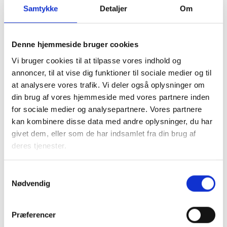
Samtykke
Detaljer
Om
(fra kl. 16-19) lørdag (kl. 9-15.30). Der deltager to
konsulenter fra BL. Boligorganisationen stiller lokaler og
forplejning til rådighed.
Denne hjemmeside bruger cookies
Prisen for strategiseminaret er 39.000 kr. (ekskl. moms).
Vi bruger cookies til at tilpasse vores indhold og
Hertil kommer transportomkostninger for konsulenter
annoncer, til at vise dig funktioner til sociale medier og til
(+evt. overnatning) samt udgifter til lokaler og forplejning.
at analysere vores trafik. Vi deler også oplysninger om
din brug af vores hjemmeside med vores partnere inden
Prisen inkluderer BL’s forberedende analyse af
for sociale medier og analysepartnere. Vores partnere
organisationen og de lokale forhold, afvikling af seminaret
kan kombinere disse data med andre oplysninger, du har
samt skriftlig opsamling.
givet dem, eller som de har indsamlet fra din brug af
Forløbet kan tilpasses efter boligorganisationens ønsker.
deres tjenester.
Prisen i den forbindelse skal aftales.
Samtykkevalg
Nødvendig
Kontakt
Nana Juul
Præferencer
Konsulent