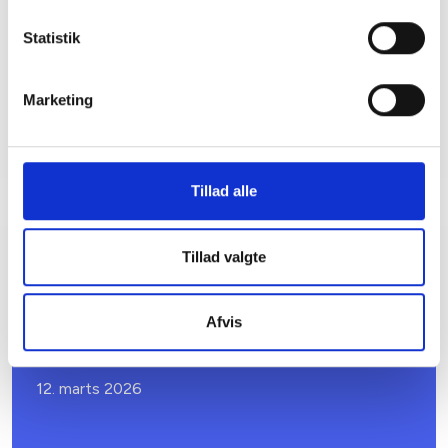
Tlf: 22 53 17 35
Statistik
Mail: nju@bl.dk
Marketing
Tillad alle
Tillad valgte
Relateret indhold
Viden
Afvis
SKRÆDDERSYEDE TILBUD
Introduktionsforløb for ny direktør
12. marts 2026