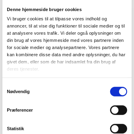
Denne hjemmeside bruger cookies
Vi bruger cookies til at tilpasse vores indhold og
Relateret indhold
Viden
annoncer, til at vise dig funktioner til sociale medier og til
at analysere vores trafik. Vi deler også oplysninger om
BL INFORMERER
din brug af vores hjemmeside med vores partnere inden
Nye krav om fjernaflæste målere – alle
for sociale medier og analysepartnere. Vores partnere
ejendomme skal være klar senest 1. januar
kan kombinere disse data med andre oplysninger, du har
2027
givet dem, eller som de har indsamlet fra din brug af
08. juni 2026
deres tjenester.
Samtykkevalg
BL INFORMERER
Nødvendig
Ansvar for nødforsyning i plejeboliger ved
forsyningssvigt
08. juni 2026
Præferencer
Statistik
BL INFORMERER