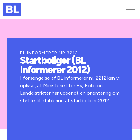
Genveje
Find medarbejder
Kurser og arrangementer
BL INFORMERER NR.3212
Startboliger (BL
Jobportalen
Informerer 2012)
MitBL
I forlængelse af BL informerer nr. 2212 kan vi
oplyse, at Ministeriet for By, Bolig og
Landdistrikter har udsendt en orientering om
støtte til etablering af startboliger 2012.