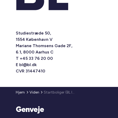
Studiestræde 50,
1554 København V
Mariane Thomsens Gade 2F,
6.1, 8000 Aarhus C
T +45 33 76 20 00
E
bl@bl.dk
CVR 31447410
Hjem
Viden
Startboliger (BL Informerer 2012)
Genveje