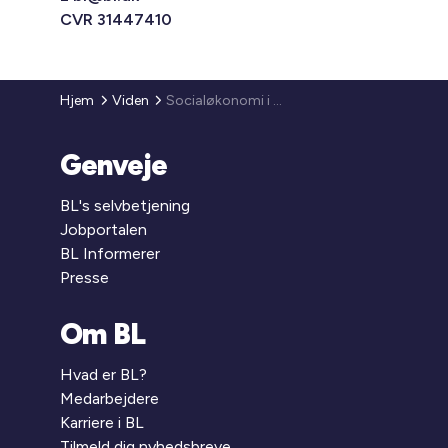
CVR 31447410
Hjem
Viden
Socialøkonomi i almene boligområder
Genveje
BL's selvbetjening
Jobportalen
BL Informerer
Presse
Om BL
Hvad er BL?
Medarbejdere
Karriere i BL
Tilmeld dig nyhedsbreve