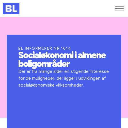
Genveje
Find medarbejder
Kurser og arrangementer
BL INFORMERER NR.1614
Socialøkonomi i almene
Jobportalen
boligområder
MitBL
Der er fra mange sider en stigende interesse
for de muligheder, der ligger i udviklingen af
socialøkonomiske virksomheder.