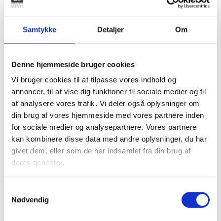
mindre konkrete overvejelser om samarbejde med og
etablering af socialøkonomiske virksomheder. Ring og få en
Samtykke
Detaljer
Om
snak med udviklingskonsulent Rikke Lønne 33 76 20 72,
ril@bl.dk.
Denne hjemmeside bruger cookies
Du kan også læse nærmere om socialøkonomi i
boligområderne på BL’s hjemmeside.
Vi bruger cookies til at tilpasse vores indhold og
annoncer, til at vise dig funktioner til sociale medier og til
at analysere vores trafik. Vi deler også oplysninger om
Med venlig hilsen
din brug af vores hjemmeside med vores partnere inden
for sociale medier og analysepartnere. Vores partnere
Bent Madsen / Birgitte Fæster
kan kombinere disse data med andre oplysninger, du har
givet dem, eller som de har indsamlet fra din brug af
deres tjenester.
Kontakt
Samtykkevalg
Nødvendig
Bent Madsen
Adm. direktør