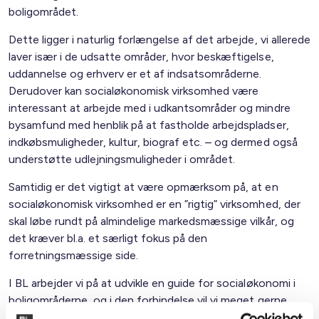
boligområdet.
Dette ligger i naturlig forlængelse af det arbejde, vi allerede
laver især i de udsatte områder, hvor beskæftigelse,
uddannelse og erhverv er et af indsatsområderne.
Derudover kan socialøkonomisk virksomhed være
interessant at arbejde med i udkantsområder og mindre
bysamfund med henblik på at fastholde arbejdspladser,
indkøbsmuligheder, kultur, biograf etc. – og dermed også
understøtte udlejningsmuligheder i området.
Samtidig er det vigtigt at være opmærksom på, at en
socialøkonomisk virksomhed er en ”rigtig” virksomhed, der
skal løbe rundt på almindelige markedsmæssige vilkår, og
det kræver bl.a. et særligt fokus på den
forretningsmæssige side.
I BL arbejder vi på at udvikle en guide for socialøkonomi i
boligområderne, og i den forbindelse vil vi meget gerne
høre fra medlemmer, der har erfaringer eller mere eller