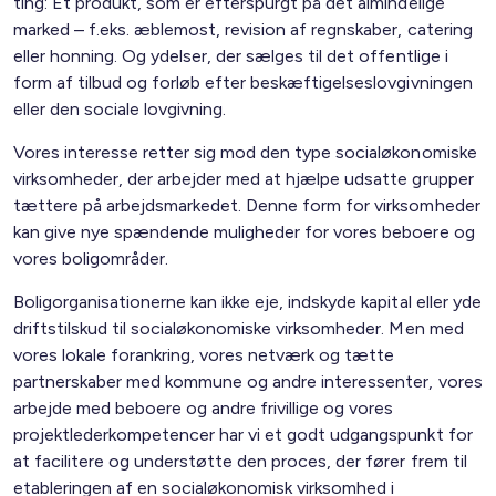
ting: Et produkt, som er efterspurgt på det almindelige
marked – f.eks. æblemost, revision af regnskaber, catering
eller honning. Og ydelser, der sælges til det offentlige i
form af tilbud og forløb efter beskæftigelseslovgivningen
eller den sociale lovgivning.
Vores interesse retter sig mod den type socialøkonomiske
virksomheder, der arbejder med at hjælpe udsatte grupper
tættere på arbejdsmarkedet. Denne form for virksomheder
kan give nye spændende muligheder for vores beboere og
vores boligområder.
Boligorganisationerne kan ikke eje, indskyde kapital eller yde
driftstilskud til socialøkonomiske virksomheder. Men med
vores lokale forankring, vores netværk og tætte
partnerskaber med kommune og andre interessenter, vores
arbejde med beboere og andre frivillige og vores
projektlederkompetencer har vi et godt udgangspunkt for
at facilitere og understøtte den proces, der fører frem til
etableringen af en socialøkonomisk virksomhed i